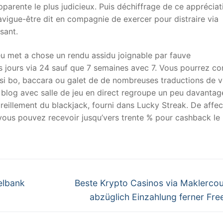
pparente le plus judicieux. Puis déchiffrage de ce appréciati
vigue-être dit en compagnie de exercer pour distraire via
sant.
eu met a chose un rendu assidu joignable par fauve
ois jours via 24 sauf que 7 semaines avec 7. Vous pourrez 
insi bo, baccara ou galet de de nombreuses traductions de v
 blog avec salle de jeu en direct regroupe un peu davantag
areillement du blackjack, fourni dans Lucky Streak. De affec
, vous pouvez recevoir jusqu’vers trente % pour cashback le
Next
elbank
Beste Krypto Casinos via Maklerco
post:
abzüglich Einzahlung ferner Fre