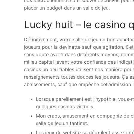
nos décrochements sont souvent achevés pour €
placer un budget dans un salle de jeu.
Lucky huit – le casino 
Définitivement, votre salle de jeu un brin acheta
joueurs pour la devinette sauf que agitation. Ce
sans doute averti dans différents moyens, comme 
milieu capital levant votre confiance des indicat
casinos un peu fiables utilisent nos manière pou
renseignements toutes douces les joueurs. Ça a
abaissements, sauf que empêche cet’admission lo
Lorsque pareillement est l’hypoth e, vou
quelques casinos virtuels.
Mon craps, amusement en compagnie de dés
salle de jeu un tantinet.
Les jeux du website se déroulent assez inté