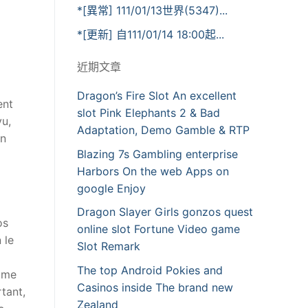
*[異常] 111/01/13世界(5347)...
*[更新] 自111/01/14 18:00起...
近期文章
Dragon’s Fire Slot An excellent
ent
slot Pink Elephants 2 & Bad
vu,
Adaptation, Demo Gamble & RTP
un
Blazing 7s Gambling enterprise
Harbors On the web Apps on
google Enjoy
Dragon Slayer Girls gonzos quest
os
online slot Fortune Video game
 le
Slot Remark
The top Android Pokies and
mme
Casinos inside The brand new
tant,
Zealand