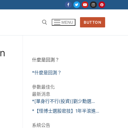
BUTTON
MENU
un
什麼是回測？
*什麼是回測？
參數最佳化
最新消息
*[單身行不行(投資)]劉少勳選...
*【怪博士選股密技】1年半滾進...
系統公告