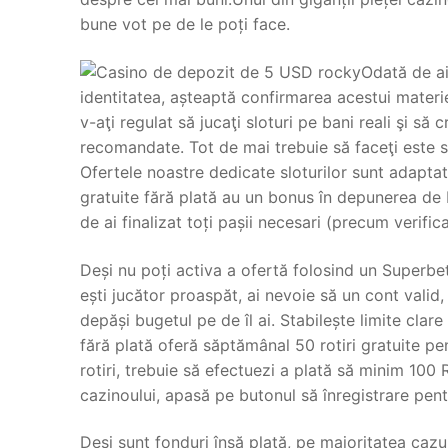
bune vot pe de le poți face.
Odată de ai
identitatea, așteaptă confirmarea acestui materie 
v-aţi regulat să jucaţi sloturi pe bani reali şi să
recomandate. Tot de mai trebuie să faceţi este să 
Ofertele noastre dedicate sloturilor sunt adaptat
gratuite fără plată au un bonus în depunerea de ban
de ai finalizat toți pașii necesari (precum verific
Deși nu poți activa a ofertă folosind un Superbe
ești jucător proaspăt, ai nevoie să un cont valid,
depăși bugetul pe de îl ai. Stabilește limite clar
fără plată oferă săptămânal 50 rotiri gratuite pe
rotiri, trebuie să efectuezi a plată să minim 100
cazinoului, apasă pe butonul să înregistrare pentr
Deși sunt fonduri însă plată, pe majoritatea cazur