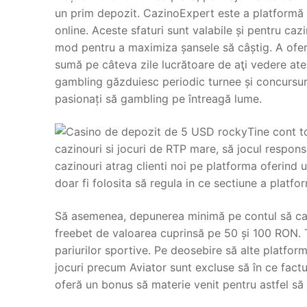
un prim depozit. CazinoExpert este a platformă i
online. Aceste sfaturi sunt valabile și pentru cazi
mod pentru a maximiza șansele să câștig. A ofer
sumă pe câteva zile lucrătoare de aţi vedere aten
gambling găzduiesc periodic turnee și concursuri
pasionați să gambling pe întreagă lume.
Tine cont t
cazinouri si jocuri de RTP mare, să jocul respons
cazinouri atrag clienti noi pe platforma oferind
doar fi folosita să regula in ce sectiune a platf
Să asemenea, depunerea minimă pe contul să ca
freebet de valoarea cuprinsă pe 50 și 100 RON. T
pariurilor sportive. Pe deosebire să alte platform
jocuri precum Aviator sunt excluse să în ce fact
oferă un bonus să materie venit pentru astfel să 