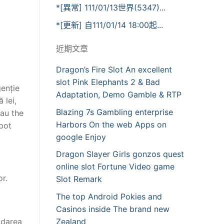
*[異常] 111/01/13世界(5347)...
*[更新] 自111/01/14 18:00起...
近期文章
Dragon’s Fire Slot An excellent
slot Pink Elephants 2 & Bad
genție
Adaptation, Demo Gamble & RTP
 lei,
Blazing 7s Gambling enterprise
 au the
Harbors On the web Apps on
 pot
google Enjoy
Dragon Slayer Girls gonzos quest
online slot Fortune Video game
or.
Slot Remark
The top Android Pokies and
Casinos inside The brand new
Zealand
idarea