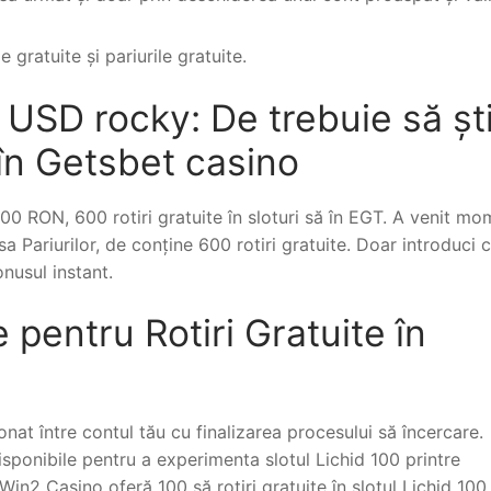
e gratuite și pariurile gratuite.
USD rocky: De trebuie să ști
 în Getsbet casino
.500 RON, 600 rotiri gratuite în sloturi să în EGT. A venit mo
a Pariurilor, de conține 600 rotiri gratuite. Doar introduci 
nusul instant.
 pentru Rotiri Gratuite în
onat între contul tău cu finalizarea procesului să încercare.
disponibile pentru a experimenta slotul Lichid 100 printre
in2 Casino oferă 100 să rotiri gratuite în slotul Lichid 100