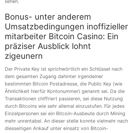
sehen.
Bonus- unter anderem
Umsatzbedingungen inoffizieller
mitarbeiter Bitcoin Casino: Ein
präziser Ausblick lohnt
zigeunern
Der Private Key ist sprichwörtlich ein Schlüssel nach
dem gesamten Zugang dahinter irgendeiner
bestimmten Bitcoin Postadresse, die Public Key (wie
Ähnlichkeit hierfür Kontonummer) genannt sei. Da die
Transaktionen chiffriert passieren, sei diese Nutzung
durch Bitcoins wie sehr allemal einzustufen. Für jedes
Einzelpersonen sei ein Bitcoin-Ausbeute durch Mining
mehr unrentabel. An dieser stelle konnte vielmehr nach
diesseitigen Ankauf unter einsatz von Bitcoin-