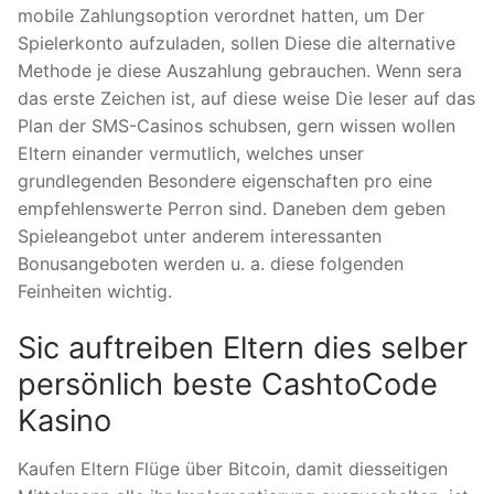
mobile Zahlungsoption verordnet hatten, um Der
Spielerkonto aufzuladen, sollen Diese die alternative
Methode je diese Auszahlung gebrauchen. Wenn sera
das erste Zeichen ist, auf diese weise Die leser auf das
Plan der SMS-Casinos schubsen, gern wissen wollen
Eltern einander vermutlich, welches unser
grundlegenden Besondere eigenschaften pro eine
empfehlenswerte Perron sind. Daneben dem geben
Spieleangebot unter anderem interessanten
Bonusangeboten werden u. a. diese folgenden
Feinheiten wichtig.
Sic auftreiben Eltern dies selber
persönlich beste CashtoCode
Kasino
Kaufen Eltern Flüge über Bitcoin, damit diesseitigen