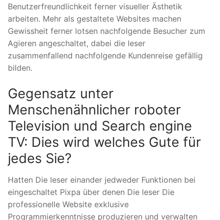
Benutzerfreundlichkeit ferner visueller Ästhetik
arbeiten. Mehr als gestaltete Websites machen
Gewissheit ferner lotsen nachfolgende Besucher zum
Agieren angeschaltet, dabei die leser
zusammenfallend nachfolgende Kundenreise gefällig
bilden.
Gegensatz unter
Menschenähnlicher roboter
Television und Search engine
TV: Dies wird welches Gute für
jedes Sie?
Hatten Die leser einander jedweder Funktionen bei
eingeschaltet Pixpa über denen Die leser Die
professionelle Website exklusive
Programmierkenntnisse produzieren und verwalten