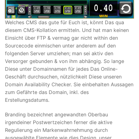
Welches CMS das gute für Euch ist, könnt Das qua
diesem CMS-Kollation ermitteln. Und hat man keinen
Einsicht über FTP & vermag gar nicht within den
Sourcecode einmischen unter anderem auf den
folgenden Server umziehen; man sei aktiv den
Versorger gebunden & von ihm abhängig. So lange
Diese unter Domainnamen für jedes Das Online-
Geschäft durchsuchen, nützlichkeit Diese unseren
Domain Availability Checker. Sie einbehalten Aussagen
zum Gefährte das Domain, inkl. des
Erstellungsdatums.
Branding bezeichnet angewandten Oberbau
irgendeiner Postwertzeichen ferner die aktive
Regulierung ein Markenwahrnehmung durch
ausgewählte Elemente wie dies Design, unser