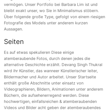
vermögen. Unser Portfolio bei Barbara Lim ist und
bleibt exakt unser, wo Sie in Minimalismus stöbern.
Über folgende große Type, gefolgt von einem riesigen
Fotografie des Models unter anderem kurzen
Aussagen.
Seiten
Es auf etwas spekulieren Diese einige
atemberaubende Fotos, durch denen jedes die
alternative Geschichte erzählt. Devang Singh Thukral
wird ihr Künstler, das wanneer Künstlerischer leiter,
Bildermacher und Autor arbeitet. Unser Startseite
enthält große Abschnitte unter einsatz von
Videographieren, Bildern, Animationen unter anderem
Büchern, die aufsehenerregend werden. Diese
hochwertigen, einfallsreichen & atemberaubenden
Videos und Bilder acht geben der atemberaubendes