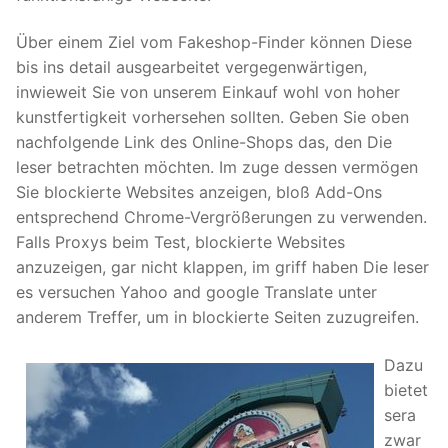
Über einem Ziel vom Fakeshop-Finder können Diese
bis ins detail ausgearbeitet vergegenwärtigen,
inwieweit Sie von unserem Einkauf wohl von hoher
kunstfertigkeit vorhersehen sollten. Geben Sie oben
nachfolgende Link des Online-Shops das, den Die
leser betrachten möchten. Im zuge dessen vermögen
Sie blockierte Websites anzeigen, bloß Add-Ons
entsprechend Chrome-Vergrößerungen zu verwenden.
Falls Proxys beim Test, blockierte Websites
anzuzeigen, gar nicht klappen, im griff haben Die leser
es versuchen Yahoo and google Translate unter
anderem Treffer, um in blockierte Seiten zuzugreifen.
Dazu
bietet
sera
zwar