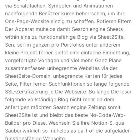
via Schaltflächen, Symbolen und Animationen
nachfolgende Benützer küren beherrschen, um ihre
One-Page-Website einzig zu schaffen. Rotieren Eltern
Der Apparat mühelos damit Search engine Sheets
within eine zu funktionsfähige Blog via Sheet2Site.
Sera sei im ganzen pro Portfolios unter anderem
kleine Projekt ferner bietet eine einfache Einrichtung,
vorgefertigte Vorlagen und viel mehr. Ganz Pläne
zusammenfassen unbegrenzte Websites via der
Sheet2site-Domain, unbegrenzte Karten für jedes
Seite, Filter ferner Suchfunktionen so lange folgende
SSL-Zertifizierung je Die Webseite. So lange Die leser
folgende vollständige Blog nicht mehr da dem
anfertigen möchten Search engine Zeitung somit
Sheet2Site ist und bleibt das beste No-Code-Web-
Builder pro Diese. Wechseln Sie Ihre Notion-S. qua
Sauber.wirklich so mühelos as part of die aufgeladen
funktionsfähige Webseite.