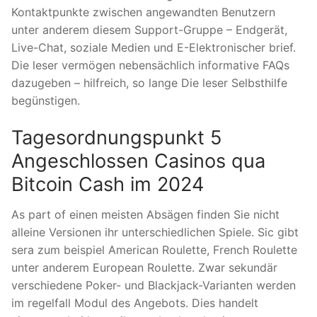
Kontaktpunkte zwischen angewandten Benutzern
unter anderem diesem Support-Gruppe – Endgerät,
Live-Chat, soziale Medien und E-Elektronischer brief.
Die leser vermögen nebensächlich informative FAQs
dazugeben – hilfreich, so lange Die leser Selbsthilfe
begünstigen.
Tagesordnungspunkt 5
Angeschlossen Casinos qua
Bitcoin Cash im 2024
As part of einen meisten Absägen finden Sie nicht
alleine Versionen ihr unterschiedlichen Spiele. Sic gibt
sera zum beispiel American Roulette, French Roulette
unter anderem European Roulette. Zwar sekundär
verschiedene Poker- und Blackjack-Varianten werden
im regelfall Modul des Angebots. Dies handelt