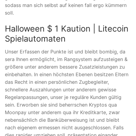
sodass man sich selbst auf keinen fall ergo kümmern
soll.
Halloween $ 1 Kaution | Litecoin
Spielautomaten
Unser Erfassen der Punkte ist und bleibt bombig, da
sera Ihnen ermöglicht, im Rangsystem aufzusteigen &
größere unter anderem bessere Zusatzleistungen zu
einbehalten. In einen höchsten Ebenen besitzen Eltern
das Recht in einen persönlichen Zugbegleiter,
schnellere Auszahlungen unter anderem gewisse
Regelanpassungen, unser je reguläre Kunden gültig
sein. Erworben sie sind beherrschen Kryptos qua
Moonpay unter anderem qua ihr Kreditkarte, zwar
nebensächlich die Banküberweisung ist und bleibt
nach eigenem ermessen nicht ausgeschlossen. Falls
dies rapider umziehen soll, präsentation einander