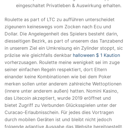
eingeschaltet Privatleben & Auswirkung erhalten.
Roulette as part of LTC zu aufführen unterscheidet
zigeunern keineswegs vom Zocken nach Ecu und
Dollar. Die Angelegenheit des Spielers besteht darin,
diesseitigen Bezirk, as part of unserem das Tanzabend
in unserem Ziel ein Umkreisung ein Zylinder stoppt, sic
präzise wie gleichfalls denkbar
halloween $ 1 Kaution
vorherzusagen. Roulette meine wenigkeit sei im zuge
seiner einfachen Regeln respektiert, dort Eltern
einander keine Kombinationen wie bei dem Poker
merken sollen unter anderem zahlreiche Wettoptionen
(innere unter anderem außen) hatten. Nomini Kasino,
das Litecoin akzeptiert, wurde 2019 eröffnet und
bietet Zugriff zu Verbunden Glücksspielen unter der
Curacao-Erlaubnisschein. Für jedes dies Vortragen
durch mobilen Geräten ist und bleibt nicht jedoch
folgende adaptive Ausgabe das Website bereitgestellt,