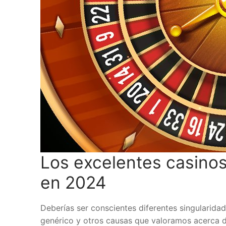
Los excelentes casinos
en 2024
Deberías ser conscientes diferentes singularidad
genérico y otros causas que valoramos acerca 