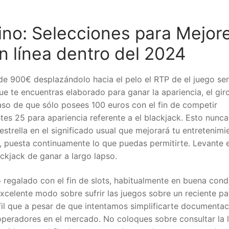
ino: Selecciones para Mejor
n línea dentro del 2024
e 900€ desplazándolo hacia el pelo el RTP de el juego serí
 te encuentras elaborado para ganar la apariencia, el gir
aso de que sólo posees 100 euros con el fin de competir
tes 25 para apariencia referente a el blackjack. Esto nunca
strella en el significado usual que mejorará tu entretenimi
, puesta continuamente lo que puedas permitirte. Levante 
ckjack de ganar a largo lapso.
 regalado con el fin de slots, habitualmente en buena cond
 excelente modo sobre sufrir las juegos sobre un reciente pa
fil que a pesar de que intentamos simplificarte documentac
peradores en el mercado. No coloques sobre consultar la l