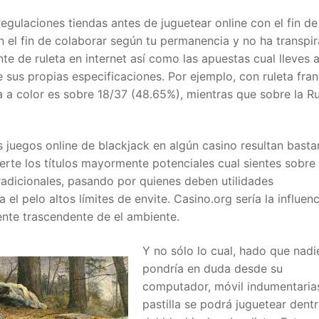
 regulaciones tiendas antes de juguetear online con el fin de
n el fin de colaborar según tu permanencia y no ha transpi
 de ruleta en internet así­ como las apuestas cual lleves 
sus propias especificaciones. Por ejemplo, con ruleta fran
 a color es sobre 18/37 (48.65%), mientras que sobre la Ru
uegos online de blackjack en algún casino resultan basta
e los títulos mayormente potenciales cual sientes sobre
tradicionales, pasando por quienes deben utilidades
pelo altos límites de envite. Casino.org serí­a la influenc
nte trascendente de el ambiente.
Y no sólo lo cual, hado que nadi
pondrí­a en duda desde su
computador, móvil indumentaria
pastilla se podrá juguetear dent