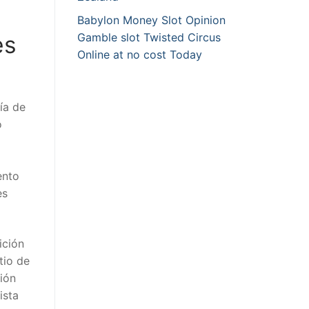
Babylon Money Slot Opinion
es
Gamble slot Twisted Circus
Online at no cost Today
­a de
o
ento
es
ición
tio de
ión
ista