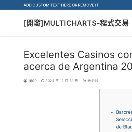
Skip
ADD CUSTOM TEXT HERE OR REMOVE IT
to
content
[開發]MULTICHARTS-程式交易
Excelentes Casinos con
acerca de Argentina 2
1500
2024 年 12 月 31 日
未分類
Barcres
Selecc
de Blac