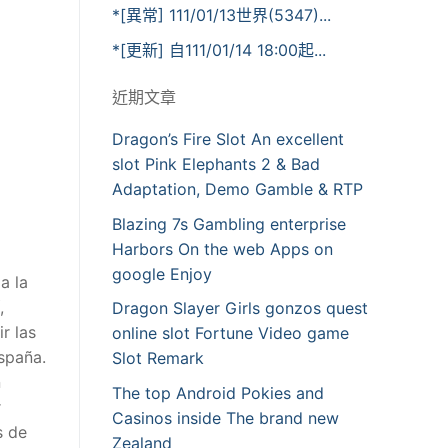
*[異常] 111/01/13世界(5347)...
*[更新] 自111/01/14 18:00起...
近期文章
Dragon’s Fire Slot An excellent
slot Pink Elephants 2 & Bad
Adaptation, Demo Gamble & RTP
Blazing 7s Gambling enterprise
Harbors On the web Apps on
google Enjoy
a la
,
Dragon Slayer Girls gonzos quest
r las
online slot Fortune Video game
spaña.
Slot Remark
n
The top Android Pokies and
r
Casinos inside The brand new
s de
Zealand