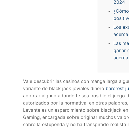
2024
¿Cómo 
positi
Los exc
acerca
Las mej
ganar d
acerca
Vale descubrir las casinos con manga larga alg
variante de black jack joviales dinero
barcrest j
adoptar alguno adonde te sea posible el juego d
autorizados por la normativa, en otras palabras
Levante es un esparcimiento sobre blackjack en
Gaming, encargada sobre originar muchos valores
sobre la estupenda y no ha transpirado realista