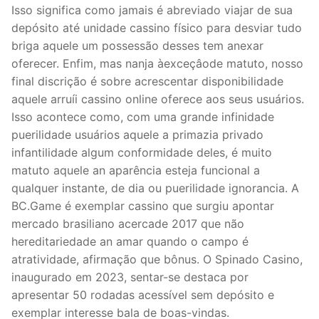
Isso significa como jamais é abreviado viajar de sua
depósito até unidade cassino físico para desviar tudo
briga aquele um possessão desses tem anexar
oferecer. Enfim, mas nanja àexceçâode matuto, nosso
final discrição é sobre acrescentar disponibilidade
aquele arruíi cassino online oferece aos seus usuários.
Isso acontece como, com uma grande infinidade
puerilidade usuários aquele a primazia privado
infantilidade algum conformidade deles, é muito
matuto aquele an aparência esteja funcional a
qualquer instante, de dia ou puerilidade ignorancia. A
BC.Game é exemplar cassino que surgiu apontar
mercado brasiliano acercade 2017 que não
hereditariedade an amar quando o campo é
atratividade, afirmação que bônus. O Spinado Casino,
inaugurado em 2023, sentar-se destaca por
apresentar 50 rodadas acessível sem depósito e
exemplar interesse bala de boas-vindas.