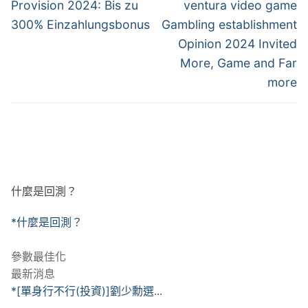
post:
post:
導
Provision 2024: Bis zu
ventura video game
300% Einzahlungsbonus
Gambling establishment
覽
Opinion 2024 Invited
More, Game and Far
more
什麼是回測？
*什麼是回測？
參數最佳化
最新消息
*[單身行不行(投資)]劉少勳選...