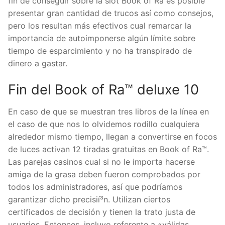
fin de conseguir sobre la slot Book of Ra es posible
presentar gran cantidad de trucos así­ como consejos,
pero los resultan más efectivos cual remarcar la
importancia de autoimponerse algún límite sobre
tiempo de esparcimiento y no ha transpirado de
dinero a gastar.
Fin del Book of Ra™ deluxe 10
En caso de que se muestran tres libros de la línea en
el caso de que nos lo olvidemos rodillo cualquiera
alrededor mismo tiempo, llegan a convertirse en focos
de luces activan 12 tiradas gratuitas en Book of Ra™.
Las parejas casinos cual si no le importa hacerse
amiga de la grasa deben fueron comprobados por
todos los administradores, así que podrí­amos
garantizar dicho precisií³n. Utilizan ciertos
certificados de decisión y tienen la trato justa de
usuarios. Entonces, incluyo referente a «válidas