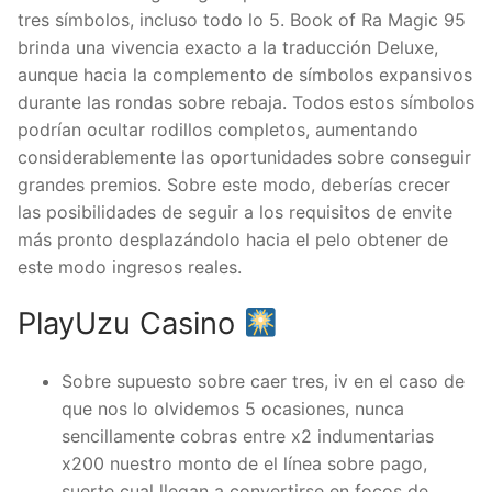
tres símbolos, incluso todo lo 5. Book of Ra Magic 95
brinda una vivencia exacto a la traducción Deluxe,
aunque hacia la complemento de símbolos expansivos
durante las rondas sobre rebaja. Todos estos símbolos
podrían ocultar rodillos completos, aumentando
considerablemente las oportunidades sobre conseguir
grandes premios. Sobre este modo, deberías crecer
las posibilidades de seguir a los requisitos de envite
más pronto desplazándolo hacia el pelo obtener de
este modo ingresos reales.
PlayUzu Casino
Sobre supuesto sobre caer tres, iv en el caso de
que nos lo olvidemos 5 ocasiones, nunca
sencillamente cobras entre x2 indumentarias
x200 nuestro monto de el línea sobre pago,
suerte cual llegan a convertirse en focos de