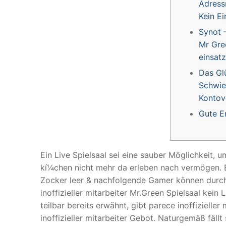
Adress
Kein E
Synot –
Mr Gre
einsat
Das Gl
Schwie
Kontov
Gute E
Ein Live Spielsaal sei eine sauber Möglichkeit,
kí¼chen nicht mehr da erleben nach vermögen. E
Zocker leer & nachfolgende Gamer können durch
inoffizieller mitarbeiter Mr.Green Spielsaal kein
teilbar bereits erwähnt, gibt parece inoffizielle
inoffizieller mitarbeiter Gebot. Naturgemäß fäll