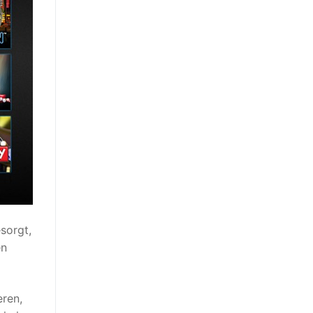
sorgt,
en
eren,