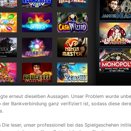
ngte erneut dieselben Aussagen. Unser Problem wurde unbe
o der Bankverbindung ganz verifiziert ist, sodass diese der
e.
Die leser, unser professionell bei das Spielgeschehen initii