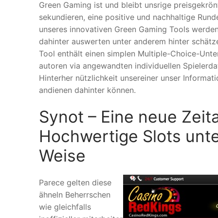
Green Gaming ist und bleibt unsrige preisgekrön
sekundieren, eine positive und nachhaltige Rund
unseres innovativen Green Gaming Tools werden u
dahinter auswerten unter anderem hinter schätze
Tool enthält einen simplen Multiple-Choice-Unte
autoren via angewandten individuellen Spielerda
Hinterher nützlichkeit unsereiner unser Inform
andienen dahinter können.
Synot – Eine neue Zeita
Hochwertige Slots unte
Weise
Parece gelten diese
ähneln Beherrschen
wie gleichfalls