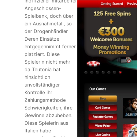
inoffizieller mitarbeiter
Angeschlossen-
Spielbank, doch über
ein Ausnahmefall, so
der Drogenhändler
Deren Einsätze
entgegennimmt ferner
platziert. Diese
Spielerin nicht mehr
da Teutonia hat
hinsichtlich
unvollständiger
Kontrolle ihr
Zahlungsmethode
Schwierigkeiten, ihre
Gewinne abzuheben.
Diese Spielerin aus
Italien habe