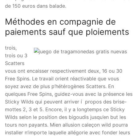
de 150 euros dans balade.
Méthodes en compagnie de
paiements sauf que ploiements
trois,
trois ou 3
Scatters
vous ont encaisser respectivement deux, 16 ou 30
Free Spins. Le travail orient réactivable que vous
soyez avez de plus p’hétérogènes Scatters. En
quelques Free Spins, guidez-vous avec la présence les
Sticky Wilds qui peuvent arriver í propos des brise-
mottes 2, 3 et 5. Encore, il y a longtemps ce Sticky
Wilds selon le position des bigoudis jusqu’en but les
tours non payants. Mien allusion caleçon wild pourra
installer n’importe laquelle allégorie avec fonder leurs