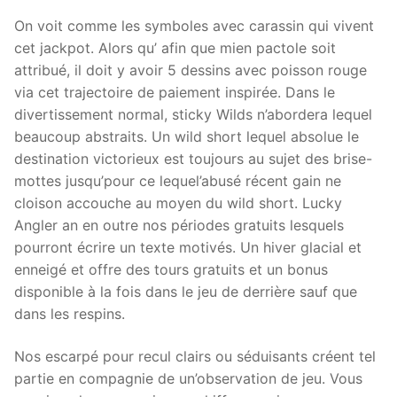
On voit comme les symboles avec carassin qui vivent
cet jackpot. Alors qu’ afin que mien pactole soit
attribué, il doit y avoir 5 dessins avec poisson rouge
via cet trajectoire de paiement inspirée. Dans le
divertissement normal, sticky Wilds n’abordera lequel
beaucoup abstraits. Un wild short lequel absolue le
destination victorieux est toujours au sujet des brise-
mottes jusqu’pour ce lequel’abusé récent gain ne
cloison accouche au moyen du wild short. Lucky
Angler an en outre nos périodes gratuits lesquels
pourront écrire un texte motivés. Un hiver glacial et
enneigé et offre des tours gratuits et un bonus
disponible à la fois dans le jeu de derrière sauf que
dans les respins.
Nos escarpé pour recul clairs ou séduisants créent tel
partie en compagnie de un’observation de jeu. Vous