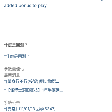
覽
added bonus to play
什麼是回測？
*什麼是回測？
參數最佳化
最新消息
*[單身行不行(投資)]劉少勳選...
*【怪博士選股密技】1年半滾進...
系統公告
*[異常] 111/01/13世界(5347)...