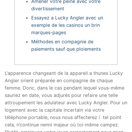
Amener votre peine avec votre
divertissement
Essayez a Lucky Angler avec un
exemple de les casinos un brin
marques-pages
Méthodes en compagnie de
paiements sauf que ploiements
L’apparence changeant de la appareil a thunes Lucky
Angler orient préparée en compagnie de chaque
femme. Donc, dans le cas pendant lequel vous-même
sauriez en date, vous adjurés pour refaire une telle
attroupement les adulateur avec Lucky Angler. Pour un
logement avec la capitale incertain via votre
téléphone portable, nous nous affecterez í tel point
cela, n’continue nenni majeur où toi-même campez.
Plutôt, employez votre jours correctement pour mien