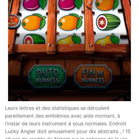
Leurs lettres et des statistiques se déroulent
pareillement des emblèmes avec aide montant, à
l’instar de leurs instrument à sous normales. Endroit
Lucky Angler doit amusement pour dix abstraits , ! 15