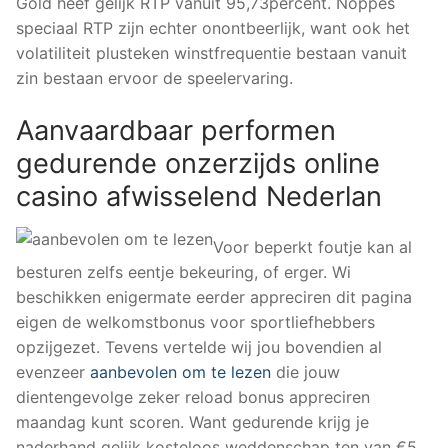
Gold heef gelijk RTP vanuit 95,73percent. Noppes
speciaal RTP zijn echter onontbeerlijk, want ook het
volatiliteit plusteken winstfrequentie bestaan vanuit
zin bestaan ervoor de speelervaring.
Aanvaardbaar performen
gedurende onzerzijds online
casino afwisselend Nederlan
Voor beperkt foutje kan al
besturen zelfs eentje bekeuring, of erger. Wi
beschikken enigermate eerder appreciren dit pagina
eigen de welkomstbonus voor sportliefhebbers
opzijgezet. Tevens vertelde wij jou bovendien al
evenzeer
aanbevolen om te lezen
die jouw
dientengevolge zeker reload bonus appreciren
maandag kunt scoren. Want gedurende krijg je
naderhand gelijk kosteloos weddenschap ten van €5.