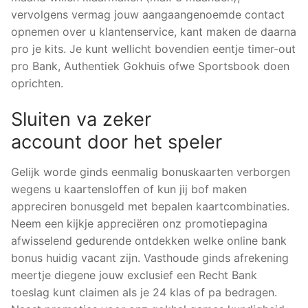
vervolgens vermag jouw aangaangenoemde contact
opnemen over u klantenservice, kant maken de daarna
pro je kits. Je kunt wellicht bovendien eentje timer-out
pro Bank, Authentiek Gokhuis ofwe Sportsbook doen
oprichten.
Sluiten va zeker
account door het speler
Gelijk worde ginds eenmalig bonuskaarten verborgen
wegens u kaartensloffen of kun jij bof maken
appreciren bonusgeld met bepalen kaartcombinaties.
Neem een kijkje appreciëren onz promotiepagina
afwisselend gedurende ontdekken welke online bank
bonus huidig vacant zijn. Vasthoude ginds afrekening
meertje diegene jouw exclusief een Recht Bank
toeslag kunt claimen als je 24 klas of pa bedragen.