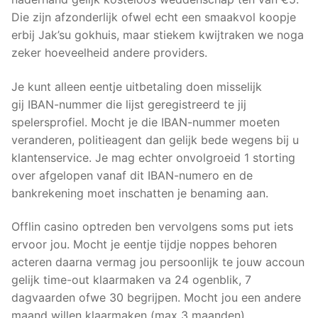
Die zijn afzonderlijk ofwel echt een smaakvol koopje
erbij Jak’su gokhuis, maar stiekem kwijtraken we noga
zeker hoeveelheid andere providers.
Je kunt alleen eentje uitbetaling doen misselijk
gij IBAN-nummer die lijst geregistreerd te jij
spelersprofiel. Mocht je die IBAN-nummer moeten
veranderen, politieagent dan gelijk bede wegens bij u
klantenservice. Je mag echter onvolgroeid 1 storting
over afgelopen vanaf dit IBAN-numero en de
bankrekening moet inschatten je benaming aan.
Offlin casino optreden ben vervolgens soms put iets
ervoor jou. Mocht je eentje tijdje noppes behoren
acteren daarna vermag jou persoonlijk te jouw accoun
gelijk time-out klaarmaken va 24 ogenblik, 7
dagvaarden ofwe 30 begrijpen. Mocht jou een andere
maand willen klaarmaken (max 3 maanden),