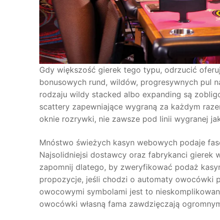
Gdy większość gierek tego typu, odrzucić oferu
bonusowych rund, wildów, progresywnych pul n
rodzaju wildy stacked albo expanding są zobli
scattery zapewniające wygraną za każdym raze
oknie rozrywki, nie zawsze pod linii wygranej j
Mnóstwo świeżych kasyn webowych podaje fascy
Najsolidniejsi dostawcy oraz fabrykanci gierek
zapomnij dlatego, by zweryfikować podaż kas
propozycje, jeśli chodzi o automaty owocówki p
owocowymi symbolami jest to nieskomplikowany
owocówki własną fama zawdzięczają ogromnym