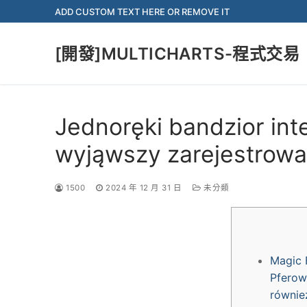
Skip
ADD CUSTOM TEXT HERE OR REMOVE IT
to
content
[開發]MULTICHARTS-程式交易
Jednoręki bandzior in
wyjąwszy zarejestrowa
1500
2024 年 12 月 31 日
未分類
Magic 
Pferowa
równie