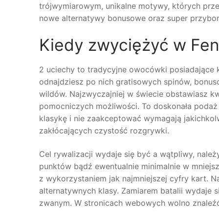
trójwymiarowym, unikalne motywy, których prze
nowe alternatywy bonusowe oraz super przybory
Kiedy zwyciężyć w Fen
2 uciechy to tradycyjne owocówki posiadające ki
odnajdziesz po nich gratisowych spinów, bonus
wildów. Najzwyczajniej w świecie obstawiasz k
pomocniczych możliwości. To doskonała podaż 
klasykę i nie zaakceptować wymagają jakichko
zakłócających czystość rozgrywki.
Cel rywalizacji wydaje się być a wątpliwy, należ
punktów bądź ewentualnie minimalnie w mniejszy
z wykorzystaniem jak najmniejszej cyfry kart. N
alternatywnych klasy. Zamiarem batalii wydaje
zwanym. W stronicach webowych wolno znaleźć r