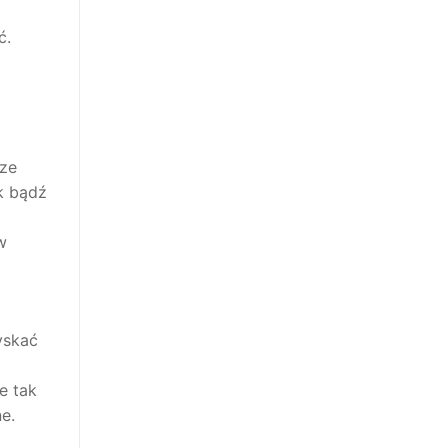
ć.
cze
k bądź
w
yskać
i
e tak
e.