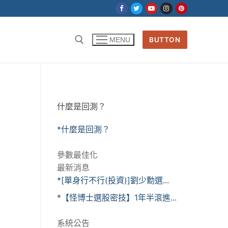
BUTTON
MENU
什麼是回測？
*什麼是回測？
參數最佳化
最新消息
*[單身行不行(投資)]劉少勳選...
*【怪博士選股密技】1年半滾進...
系統公告