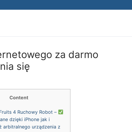
Search for:
ternetowego za darmo
nia się
Content
Fruits 4 Ruchowy Robot –
ne dzięki iPhone jak i
ż arbitralnego urządzenia z