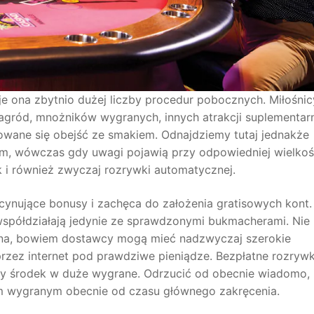
je ona zbytnio dużej liczby procedur pobocznych. Miłośnic
agród, mnożników wygranych, innych atrakcji suplementar
gowane się obejść ze smakiem. Odnajdziemy tutaj jednakże
m, wówczas gdy uwagi pojawią przy odpowiedniej wielkoś
ak i również zwyczaj rozrywki automatycznej.
nujące bonusy i zachęca do założenia gratisowych kont.
 współdziałają jedynie ze sprawdzonymi bukmacherami. Nie
yna, bowiem dostawcy mogą mieć nadzwyczaj szerokie
rzez internet pod prawdziwe pieniądze. Bezpłatne rozrywk
 środek w duże wygrane. Odrzucić od obecnie wiadomo, 
 wygranym obecnie od czasu głównego zakręcenia.