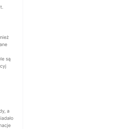
t.
wnież
cane
le są
cyj
dy, a
iadało
macje