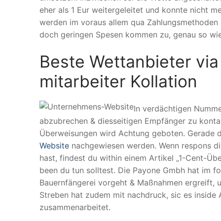
eher als 1 Eur weitergeleitet und konnte nicht m
werden im voraus allem qua Zahlungsmethoden n
doch geringen Spesen kommen zu, genau so wie
Beste Wettanbieter via 
mitarbeiter Kollation
In verdächtigen Numme
abzubrechen & diesseitigen Empfänger zu konta
Überweisungen wird Achtung geboten. Gerade 
Website
nachgewiesen werden. Wenn respons die
hast, findest du within einem Artikel „1-Cent-Üb
been du tun solltest. Die Payone Gmbh hat im fo
Bauernfängerei vorgeht & Maßnahmen ergreift,
Streben hat zudem mit nachdruck, sic es inside
zusammenarbeitet.