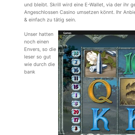
und bleibt. Skrill wird eine E-Wallet, via der ihr
Angeschlossen Casino umsetzen könnt. Ihr Anbiet
& einfach zu tätig sein.
Unser hatten
noch einen
Envers, so die
leser so gut
wie durch die
bank