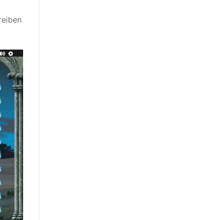
reiben