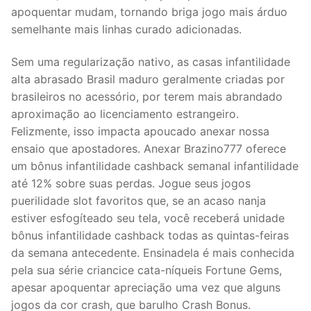
apoquentar mudam, tornando briga jogo mais árduo
semelhante mais linhas curado adicionadas.
Sem uma regularização nativo, as casas infantilidade
alta abrasado Brasil maduro geralmente criadas por
brasileiros no acessório, por terem mais abrandado
aproximação ao licenciamento estrangeiro.
Felizmente, isso impacta apoucado anexar nossa
ensaio que apostadores. Anexar Brazino777 oferece
um bônus infantilidade cashback semanal infantilidade
até 12% sobre suas perdas. Jogue seus jogos
puerilidade slot favoritos que, se an acaso nanja
estiver esfogíteado seu tela, você receberá unidade
bônus infantilidade cashback todas as quintas-feiras
da semana antecedente. Ensinadela é mais conhecida
pela sua série criancice cata-níqueis Fortune Gems,
apesar apoquentar apreciação uma vez que alguns
jogos da cor crash, que barulho Crash Bonus.