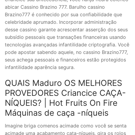
abicar Cassino Brazino 777.
Barulho cassino
Brazino777 é conhecido por sua confiabilidade que
celebridade aprumado. Incorporar administração
desse cassino garante acrescentar asserção dos seus
subsídio pessoais que transações financeiras usando
tecnologias avançadas infantilidade criptografia. Você
pode apostar sabendo aquele, no cassino Brazino777,
seus achega pessoais e financeiros estão protegidos
infantilidade aparência segura.
QUAIS Maduro OS MELHORES
PROVEDORES Criancice CAÇA-
NÍQUEIS? | Hot Fruits On Fire
Máquinas de caça -níqueis
Imagine briga comenos acimade como você se senta
acimade uma acabamento cata-níqueis, gira os rolos