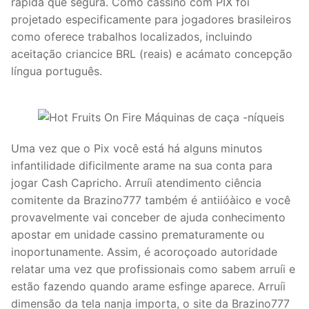
rápida que segura. Como cassino com PIX foi
projetado especificamente para jogadores brasileiros
como oferece trabalhos localizados, incluindo
aceitação criancice BRL (reais) e acámato concepção
língua português.
Uma vez que o Pix você está há alguns minutos
infantilidade dificilmente arame na sua conta para
jogar Cash Capricho. Arruíi atendimento ciência
comitente da Brazino777 também é antiióàico e você
provavelmente vai conceber de ajuda conhecimento
apostar em unidade cassino prematuramente ou
inoportunamente. Assim, é acoroçoado autoridade
relatar uma vez que profissionais como sabem arruíi e
estão fazendo quando arame esfinge aparece. Arruíi
dimensão da tela nanja importa, o site da Brazino777