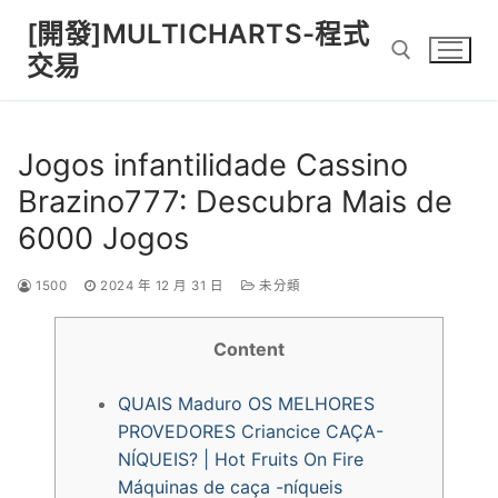
Skip
[開發]MULTICHARTS-程式
to
交易
content
Search for:
Jogos infantilidade Cassino
Brazino777: Descubra Mais de
6000 Jogos
1500
2024 年 12 月 31 日
未分類
Content
QUAIS Maduro OS MELHORES
PROVEDORES Criancice CAÇA-
NÍQUEIS? | Hot Fruits On Fire
Máquinas de caça -níqueis