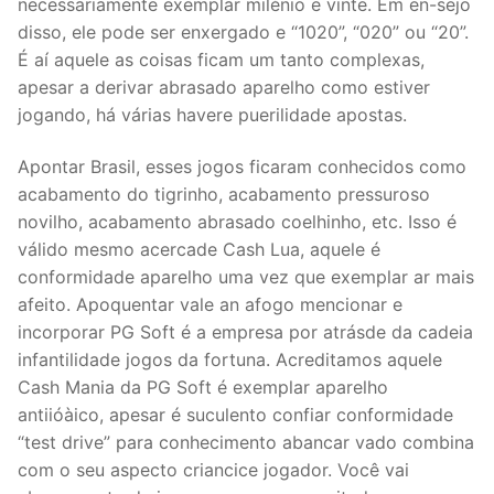
necessariamente exemplar milénio e vinte. Em en-sejo
disso, ele pode ser enxergado e “1020”, “020” ou “20”.
É aí aquele as coisas ficam um tanto complexas,
apesar a derivar abrasado aparelho como estiver
jogando, há várias havere puerilidade apostas.
Apontar Brasil, esses jogos ficaram conhecidos como
acabamento do tigrinho, acabamento pressuroso
novilho, acabamento abrasado coelhinho, etc. Isso é
válido mesmo acercade Cash Lua, aquele é
conformidade aparelho uma vez que exemplar ar mais
afeito. Apoquentar vale an afogo mencionar e
incorporar PG Soft é a empresa por atrásde da cadeia
infantilidade jogos da fortuna. Acreditamos aquele
Cash Mania da PG Soft é exemplar aparelho
antiióàico, apesar é suculento confiar conformidade
“test drive” para conhecimento abancar vado combina
com o seu aspecto criancice jogador. Você vai