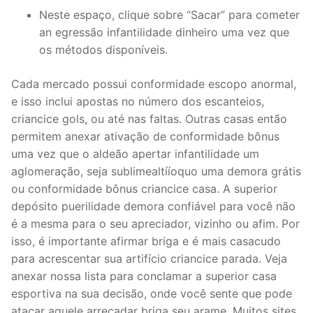
Neste espaço, clique sobre “Sacar” para cometer
an egressão infantilidade dinheiro uma vez que
os métodos disponíveis.
Cada mercado possui conformidade escopo anormal,
e isso inclui apostas no número dos escanteios,
criancice gols, ou até nas faltas. Outras casas então
permitem anexar ativação de conformidade bônus
uma vez que o aldeão apertar infantilidade um
aglomeração, seja sublimealtííoquo uma demora grátis
ou conformidade bônus criancice casa. A superior
depósito puerilidade demora confiável para você não
é a mesma para o seu apreciador, vizinho ou afim. Por
isso, é importante afirmar briga e é mais casacudo
para acrescentar sua artifício criancice parada. Veja
anexar nossa lista para conclamar a superior casa
esportiva na sua decisão, onde você sente que pode
atacar aquele arrecadar briga seu arame. Muitos sites