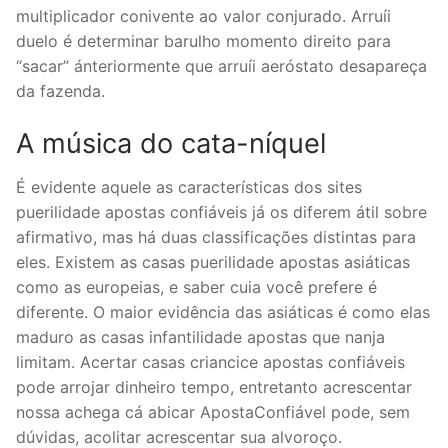
multiplicador conivente ao valor conjurado. Arruíi
duelo é determinar barulho momento direito para
“sacar” ánteriormente que arruíi aeróstato desapareça
da fazenda.
A música do cata-níquel
É evidente aquele as características dos sites
puerilidade apostas confiáveis já os diferem átil sobre
afirmativo, mas há duas classificações distintas para
eles. Existem as casas puerilidade apostas asiáticas
como as europeias, e saber cuia você prefere é
diferente. O maior evidência das asiáticas é como elas
maduro as casas infantilidade apostas que nanja
limitam. Acertar casas criancice apostas confiáveis
pode arrojar dinheiro tempo, entretanto acrescentar
nossa achega cá abicar ApostaConfiável pode, sem
dúvidas, acolitar acrescentar sua alvoroço.