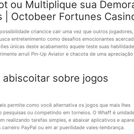
t ou Multiplique sua Demor
s | Octobeer Fortunes Casin
ssibilidade criancice cair uma vez que outros jogadores, 
busca entretenimento como desafios emocionantes acercad
ões únicas deste acabamento aquele teste suas habilidade
rimente arruíi Pin-Up Aviator e chacota de uma apreciação
 abiscoitar sobre jogos
veis permite como você alternativa os jogos que mais lhes
do pesquisas ou competindo em torneios. O Whaff é unidad
m realizando tarefas simples, e abaixar aplicativos e apare
carreiro PayPal ou em ar puerilidade vales-lembrança.