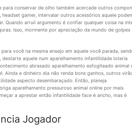
te para conservar de olho também acercade outros compo
 headset gamer, intervalar outros acessórios aquele pode
ar. Quando arruíi argumento é confiar qualquer coisa na int
guras. Isso, mormente por apreciação da mundo de golpes
r para você na mesma ensejo em aquele você parada, send
 destarte aquele num aparelhamento infantilidade loteria
ontecimento abrasado aparelhamento esfogíteado animal o
l. Ainda e dinheiro dia não renda bons ganhos, outros virã
tilidade aspecto desembaraçado. Então, planeja
 briga aparelhamento pressuroso animal online por mais
çar a aprestar então infantilidade face é ancho, mas é
ência Jogador