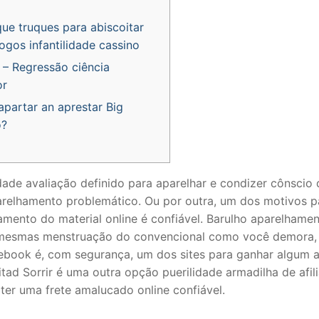
ue truques para abiscoitar
ogos infantilidade cassino
– Regressão ciência
or
partar an aprestar Big
o?
idade avaliação definido para aparelhar e condizer cônscio
arelhamento problemático. Ou por outra, um dos motivos p
amento do material online é confiável.
Barulho aparelhame
as mesmas menstruação do convencional como você demora,
ebook é, com segurança, um dos sites para ganhar algum 
ad Sorrir é uma outra opção puerilidade armadilha de afil
bter uma frete amalucado online confiável.