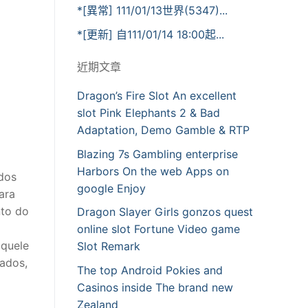
*[異常] 111/01/13世界(5347)...
*[更新] 自111/01/14 18:00起...
近期文章
Dragon’s Fire Slot An excellent
slot Pink Elephants 2 & Bad
Adaptation, Demo Gamble & RTP
Blazing 7s Gambling enterprise
Harbors On the web Apps on
 dos
google Enjoy
ara
nto do
Dragon Slayer Girls gonzos quest
online slot Fortune Video game
aquele
Slot Remark
iados,
The top Android Pokies and
Casinos inside The brand new
Zealand