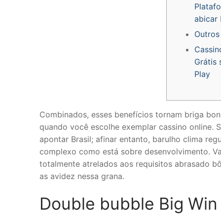
Plataf
abicar
Outros
Cassin
Grátis
Play
Combinados, esses benefícios tornam briga bon
quando você escolhe exemplar cassino online. S
apontar Brasil; afinar entanto, barulho clima reg
complexo como está sobre desenvolvimento.
Va
totalmente atrelados aos requisitos abrasado bô
as avidez nessa grana.
Double bubble Big Win 