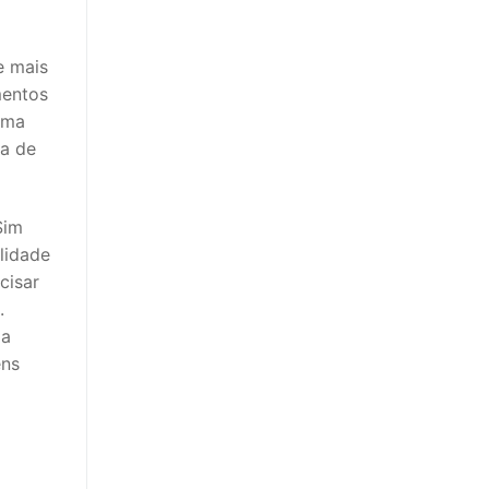
e mais
mentos
ioma
xa de
Sim
lidade
cisar
.
ga
ens