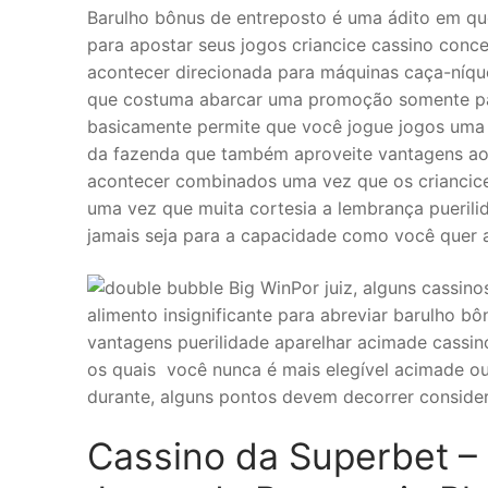
Barulho bônus de entreposto é uma ádito em q
para apostar seus jogos criancice cassino conc
acontecer direcionada para máquinas caça-níque
que costuma abarcar uma promoção somente par
basicamente permite que você jogue jogos uma 
da fazenda que também aproveite vantagens ao 
acontecer combinados uma vez que os criancice
uma vez que muita cortesia a lembrança puerili
jamais seja para a capacidade como você quer at
Por juiz, alguns cassino
alimento insignificante para abreviar barulho b
vantagens puerilidade aparelhar acimade cassin
os quais você nunca é mais elegível acimade ou
durante, alguns pontos devem decorrer conside
Cassino da Superbet –