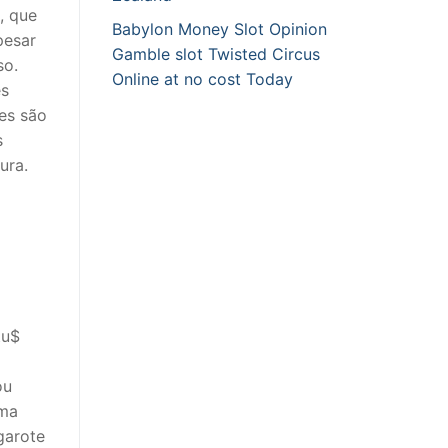
, que
Babylon Money Slot Opinion
pesar
Gamble slot Twisted Circus
so.
Online at no cost Today
es
ues são
s
ura.
tu$
ou
uma
garote