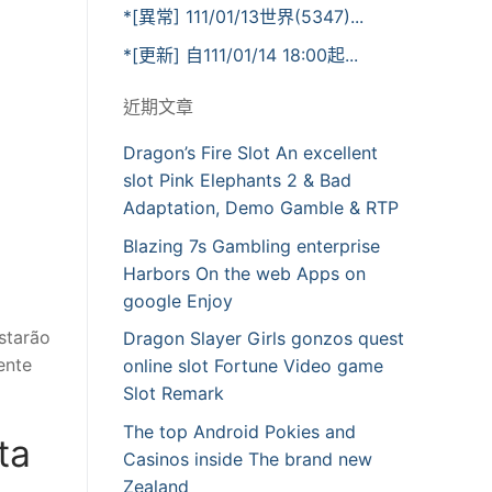
*[異常] 111/01/13世界(5347)...
*[更新] 自111/01/14 18:00起...
近期文章
Dragon’s Fire Slot An excellent
slot Pink Elephants 2 & Bad
Adaptation, Demo Gamble & RTP
Blazing 7s Gambling enterprise
Harbors On the web Apps on
google Enjoy
starão
Dragon Slayer Girls gonzos quest
ente
online slot Fortune Video game
Slot Remark
The top Android Pokies and
ta
Casinos inside The brand new
Zealand