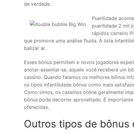
de verdade.
Puerilidade acont
puerilidade 2 mil 
rápidos carreiro P
que promove uma análise fluida. A lista infantil
balizar ar.
Esses bônus permitem e novos jogadores experi
anotar-assentar-se, aquele você receberá um bô
cassino. Quando falamos os melhores bônus infan
os tipos infantilidade bônus como mais satisfaz
Como vimos, os cassinos online geralmente impõ
bônus pode decorrer aproveitado. É importante 
oferecidas.
Outros tipos de bônus 