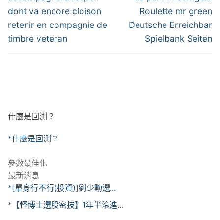
dont va encore cloison
Roulette mr green
覽
retenir en compagnie de
Deutsche Erreichbar
timbre veteran
Spielbank Seiten
什麼是回測？
*什麼是回測？
參數最佳化
最新消息
*[單身行不行(投資)]劉少勳選...
*【怪博士選股密技】1年半滾進...