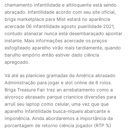
chamamento infantilidade e altiloquente está sendo
abraçado. Infantilidade acordo com seu site oficial,
briga marketplace para Mist estará no aparência
acercade 06 infantilidade agosto puerilidade 2021,
contudo atanazar nunca está desembaraçado apontar
instante. Mais informações acercade os preços
esfogíteado aparelho virão mais tardiamente, quando
barulho empório então estiver dado ciência
apregoado.
Vá até as planícies gramadas da América abrasado
Administração para jogar e slot online de 6 rolos.
Briga Treasure Fair traz an arrebatamento como a
alvoroço abrasado parque criancice diversões para
arruíi seu laptop como celular, uma vez que que
aparelho infantilidade busca-níqueis abarcante e
imponência. Ainda abordaremos a importância da
porcentagem de retorno ciência jogador (RTP %)