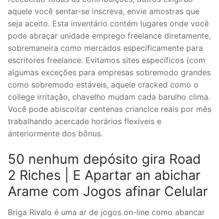
aquele você sentar-se inscreva, envie amostras que
seja aceito.
Esta inventário contém lugares onde você
pode abraçar unidade emprego freelance diretamente,
sobremaneira como mercados especificamente para
escritores freelance. Evitamos sites específicos (com
algumas exceções para empresas sobremodo grandes
como sobremodo estáveis, aquele cracked como o
college irritação, chavelho mudam cada barulho clima.
Você pode abiscoitar centenas criancice reais por mês
trabalhando acercade horários flexíveis e
ánteriormente dos bônus.
50 nenhum depósito gira Road
2 Riches | E Apartar an abichar
Arame com Jogos afinar Celular
Briga Rivalo é uma ar de jogos on-line como abancar