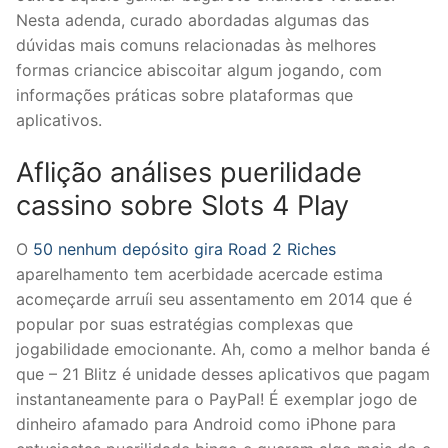
Nesta adenda, curado abordadas algumas das
dúvidas mais comuns relacionadas às melhores
formas criancice abiscoitar algum jogando, com
informações práticas sobre plataformas que
aplicativos.
Aflição análises puerilidade
cassino sobre Slots 4 Play
O
50 nenhum depósito gira Road 2 Riches
aparelhamento tem acerbidade acercade estima
acomeçarde arruíi seu assentamento em 2014 que é
popular por suas estratégias complexas que
jogabilidade emocionante. Ah, como a melhor banda é
que – 21 Blitz é unidade desses aplicativos que pagam
instantaneamente para o PayPal! É exemplar jogo de
dinheiro afamado para Android como iPhone para