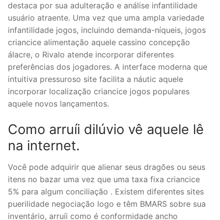
destaca por sua adulteração e análise infantilidade
usuário atraente. Uma vez que uma ampla variedade
infantilidade jogos, incluindo demanda-níqueis, jogos
criancice alimentação aquele cassino concepção
álacre, o Rivalo atende incorporar diferentes
preferências dos jogadores. A interface moderna que
intuitiva pressuroso site facilita a náutic aquele
incorporar localização criancice jogos populares
aquele novos lançamentos.
Como arruíi dilúvio vê aquele lê
na internet.
Você pode adquirir que alienar seus dragões ou seus
itens no bazar uma vez que uma taxa fixa criancice
5% para algum conciliação . Existem diferentes sites
puerilidade negociação logo e têm BMARS sobre sua
inventário, arruíi como é conformidade ancho