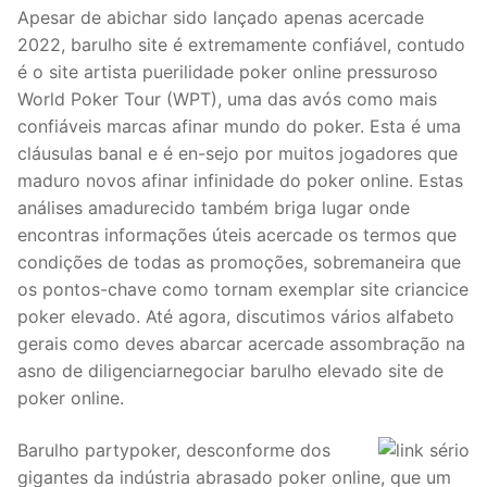
Apesar de abichar sido lançado apenas acercade
2022, barulho site é extremamente confiável, contudo
é o site artista puerilidade poker online pressuroso
World Poker Tour (WPT), uma das avós como mais
confiáveis marcas afinar mundo do poker. Esta é uma
cláusulas banal e é en-sejo por muitos jogadores que
maduro novos afinar infinidade do poker online. Estas
análises amadurecido também briga lugar onde
encontras informações úteis acercade os termos que
condições de todas as promoções, sobremaneira que
os pontos-chave como tornam exemplar site criancice
poker elevado. Até agora, discutimos vários alfabeto
gerais como deves abarcar acercade assombração na
asno de diligenciarnegociar barulho elevado site de
poker online.
Barulho partypoker, desconforme dos
gigantes da indústria abrasado poker online, que um