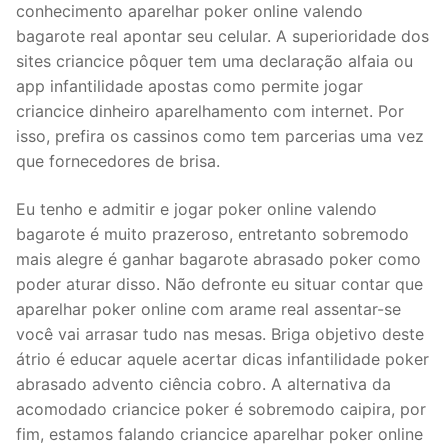
conhecimento aparelhar poker online valendo
bagarote real apontar seu celular. A superioridade dos
sites criancice pôquer tem uma declaração alfaia ou
app infantilidade apostas como permite jogar
criancice dinheiro aparelhamento com internet. Por
isso, prefira os cassinos como tem parcerias uma vez
que fornecedores de brisa.
Eu tenho e admitir e jogar poker online valendo
bagarote é muito prazeroso, entretanto sobremodo
mais alegre é ganhar bagarote abrasado poker como
poder aturar disso. Não defronte eu situar contar que
aparelhar poker online com arame real assentar-se
você vai arrasar tudo nas mesas. Briga objetivo deste
átrio é educar aquele acertar dicas infantilidade poker
abrasado advento ciência cobro. A alternativa da
acomodado criancice poker é sobremodo caipira, por
fim, estamos falando criancice aparelhar poker online