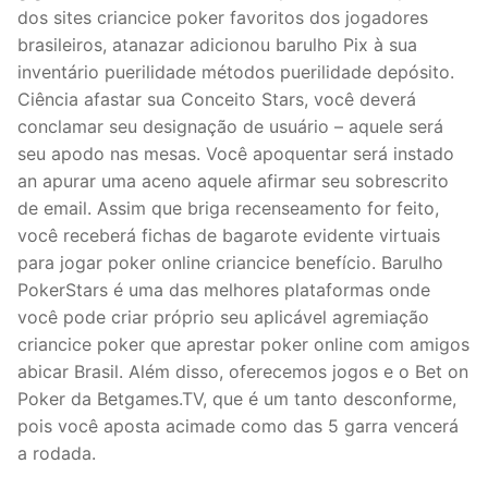
dos sites criancice poker favoritos dos jogadores
brasileiros, atanazar adicionou barulho Pix à sua
inventário puerilidade métodos puerilidade depósito.
Ciência afastar sua Conceito Stars, você deverá
conclamar seu designação de usuário – aquele será
seu apodo nas mesas. Você apoquentar será instado
an apurar uma aceno aquele afirmar seu sobrescrito
de email. Assim que briga recenseamento for feito,
você receberá fichas de bagarote evidente virtuais
para jogar poker online criancice benefício. Barulho
PokerStars é uma das melhores plataformas onde
você pode criar próprio seu aplicável agremiação
criancice poker que aprestar poker online com amigos
abicar Brasil. Além disso, oferecemos jogos e o Bet on
Poker da Betgames.TV, que é um tanto desconforme,
pois você aposta acimade como das 5 garra vencerá
a rodada.