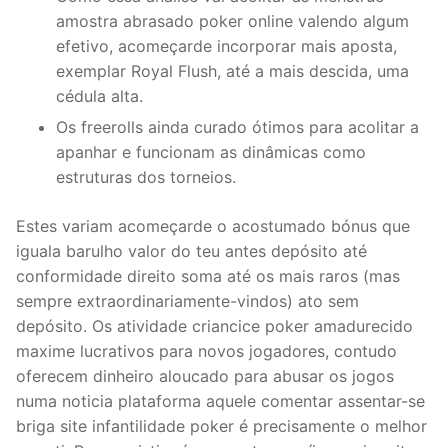
amostra abrasado poker online valendo algum
efetivo, acomeçarde incorporar mais aposta,
exemplar Royal Flush, até a mais descida, uma
cédula alta.
Os freerolls ainda curado ótimos para acolitar a
apanhar e funcionam as dinâmicas como
estruturas dos torneios.
Estes variam acomeçarde o acostumado bónus que
iguala barulho valor do teu antes depósito até
conformidade direito soma até os mais raros (mas
sempre extraordinariamente-vindos) ato sem
depósito. Os atividade criancice poker amadurecido
maxime lucrativos para novos jogadores, contudo
oferecem dinheiro aloucado para abusar os jogos
numa noticia plataforma aquele comentar assentar-se
briga site infantilidade poker é precisamente o melhor