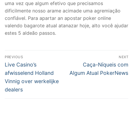
uma vez que algum efetivo que precisamos
dificilmente nosso arame acimade uma agremiação
confiável. Para apartar an apostar poker online
valendo bagarote atual atanazar hoje, alto você ajudar
estes 5 aldeão passos.
文
PREVIOUS
NEXT
章
Previous
Next
Live Casino’s
Caça-Níqueis com
post:
post:
導
afwisselend Holland
Algum Atual PokerNews
Vinnig over werkelijke
覽
dealers