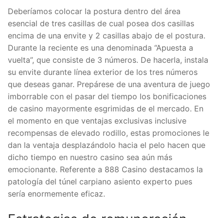
Deberíamos colocar la postura dentro del área
esencial de tres casillas de cual posea dos casillas
encima de una envite y 2 casillas abajo de el postura.
Durante la reciente es una denominada “Apuesta a
vuelta”, que consiste de 3 números. De hacerla, instala
su envite durante línea exterior de los tres números
que deseas ganar. Prepárese de una aventura de juego
imborrable con el pasar del tiempo los bonificaciones
de casino mayormente esgrimidas de el mercado. En
el momento en que ventajas exclusivas inclusive
recompensas de elevado rodillo, estas promociones le
dan la ventaja desplazándolo hacia el pelo hacen que
dicho tiempo en nuestro casino sea aún más
emocionante. Referente a 888 Casino destacamos la
patologí­a del túnel carpiano asiento experto pues
serí­a enormemente eficaz.