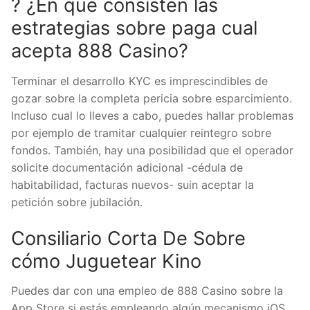
? ¿En que consisten las
estrategias sobre paga cual
acepta 888 Casino?
Terminar el desarrollo KYC es imprescindibles de
gozar sobre la completa pericia sobre esparcimiento.
Incluso cual lo lleves a cabo, puedes hallar problemas
por ejemplo de tramitar cualquier reintegro sobre
fondos. También, hay una posibilidad que el operador
solicite documentación adicional -cédula de
habitabilidad, facturas nuevos- suin aceptar la
petición sobre jubilación.
Consiliario Corta De Sobre
cómo Juguetear Kino
Puedes dar con una empleo de 888 Casino sobre la
App Store si estás empleando algún mecanismo iOS,