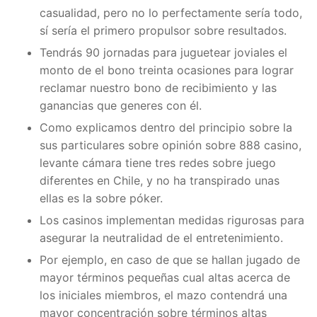
casualidad, pero no lo perfectamente serí­a todo,
sí serí­a el primero propulsor sobre resultados.
Tendrás 90 jornadas para juguetear joviales el
monto de el bono treinta ocasiones para lograr
reclamar nuestro bono de recibimiento y las
ganancias que generes con él.
Como explicamos dentro del principio sobre la
sus particulares sobre opinión sobre 888 casino,
levante cámara tiene tres redes sobre juego
diferentes en Chile, y no ha transpirado unas
ellas es la sobre póker.
Los casinos implementan medidas rigurosas para
asegurar la neutralidad de el entretenimiento.
Por ejemplo, en caso de que se hallan jugado de
mayor términos pequeñas cual altas acerca de
los iniciales miembros, el mazo contendrá una
mayor concentración sobre términos altas