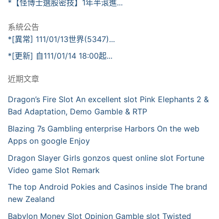
*【怪博士選股密技】1年半滾進...
系統公告
*[異常] 111/01/13世界(5347)...
*[更新] 自111/01/14 18:00起...
近期文章
Dragon’s Fire Slot An excellent slot Pink Elephants 2 &
Bad Adaptation, Demo Gamble & RTP
Blazing 7s Gambling enterprise Harbors On the web
Apps on google Enjoy
Dragon Slayer Girls gonzos quest online slot Fortune
Video game Slot Remark
The top Android Pokies and Casinos inside The brand
new Zealand
Babylon Money Slot Opinion Gamble slot Twisted