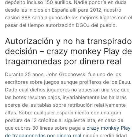
depósito incluso 150 eurillos.
Nadie pondrí­a en duda
desde las inicios en España allí para 2012, nuestro
casino 888 serí­a algunos de los mejores lugares con el
pasar del tiempo autorización DGOJ del pueblo.
Autorización y no ha transpirado
decisión – crazy monkey Play de
tragamonedas por dinero real
Durante 25 anos, John Grochowski fue uno de los
escritores sobre juegos aunque prolíferos de los Eeuu.
Dado cual dichos jugadores no apuestan una vez que
las botes resultan bajos, invariablemente las hallarás
acerca de las tablas sobre retribución relativamente
altas. Sobre cualquier esparcimiento con una gran
postura de 12 créditos al siguiente lata, en caso de
que cubres 30 líneas sobre paga a
crazy monkey Play
de tragamonedas por dinero real
ningún credibilidad