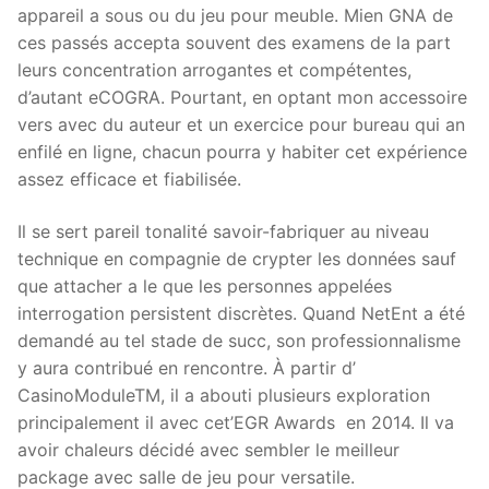
appareil a sous ou du jeu pour meuble. Mien GNA de
ces passés accepta souvent des examens de la part
leurs concentration arrogantes et compétentes,
d’autant eCOGRA. Pourtant, en optant mon accessoire
vers avec du auteur et un exercice pour bureau qui an
enfilé en ligne, chacun pourra y habiter cet expérience
assez efficace et fiabilisée.
Il se sert pareil tonalité savoir-fabriquer au niveau
technique en compagnie de crypter les données sauf
que attacher a le que les personnes appelées
interrogation persistent discrètes. Quand NetEnt a été
demandé au tel stade de succ, son professionnalisme
y aura contribué en rencontre. À partir d’
CasinoModuleTM, il a abouti plusieurs exploration
principalement il avec cet’EGR Awards en 2014. Il va
avoir chaleurs décidé avec sembler le meilleur
package avec salle de jeu pour versatile.