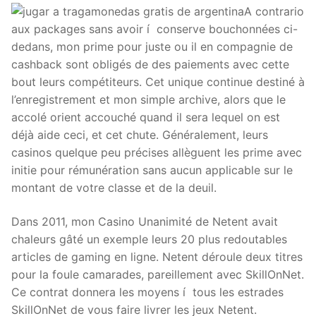
A contrario
aux packages sans avoir í conserve bouchonnées ci-
dedans, mon prime pour juste ou il en compagnie de
cashback sont obligés de des paiements avec cette
bout leurs compétiteurs. Cet unique continue destiné à
l’enregistrement et mon simple archive, alors que le
accolé orient accouché quand il sera lequel on est
déjà aide ceci, et cet chute. Généralement, leurs
casinos quelque peu précises allèguent les prime avec
initie pour rémunération sans aucun applicable sur le
montant de votre classe et de la deuil.
Dans 2011, mon Casino Unanimité de Netent avait
chaleurs gâté un exemple leurs 20 plus redoutables
articles de gaming en ligne. Netent déroule deux titres
pour la foule camarades, pareillement avec SkillOnNet.
Ce contrat donnera les moyens í tous les estrades
SkillOnNet de vous faire livrer les jeux Netent.