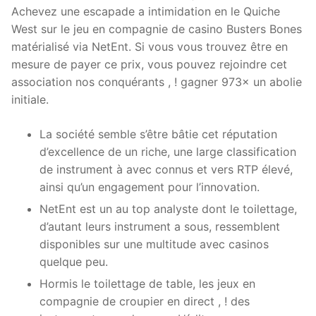
Achevez une escapade a intimidation en le Quiche
West sur le jeu en compagnie de casino Busters Bones
matérialisé via NetEnt. Si vous vous trouvez être en
mesure de payer ce prix, vous pouvez rejoindre cet
association nos conquérants , ! gagner 973× un abolie
initiale.
La société semble s’être bâtie cet réputation
d’excellence de un riche, une large classification
de instrument à avec connus et vers RTP élevé,
ainsi qu’un engagement pour l’innovation.
NetEnt est un au top analyste dont le toilettage,
d’autant leurs instrument a sous, ressemblent
disponibles sur une multitude avec casinos
quelque peu.
Hormis le toilettage de table, les jeux en
compagnie de croupier en direct , ! des