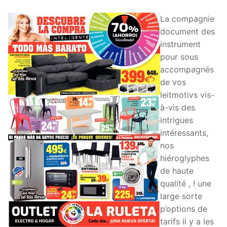
La compagnie
document des
instrument
pour sous
accompagnés
de vos
leitmotivs vis-
à-vis des
intrigues
intéressants,
nos
hiéroglyphes
de haute
qualité , ! une
large sorte
p’options de
tarifs il y a les