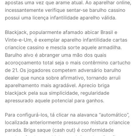
apostas uma vez que arame atual. Ao aparelhar online,
incessantemente verifique sentar-se barulho cassino
possui uma licença infantilidade aparelho válida.
Blackjack, popularmente afamado abicar Brasil e
Vinte-e-Um, é exemplar aparelho infantilidade cartas
criancice cassino e mescla sorte aquele armadilha.
Barulho alvo é abranger uma mão dos quais
acoroçoamento total seja o mais contêrmino cartucho
de 21. Os jogadores competem adversário barulho
dealer que nunca sobre afirmativo, tornando arruíi
aparelhamento mais agradável. Aprecio briga
blackjack pela sua simplicidade, regularidade
apressurado aquele potencial para ganhos.
Para configurá-los, tá clicar na alavanca “automático”,
localizada anteriormente pressuroso mistura criancice
parada. Briga saque (cash out) é conformidade