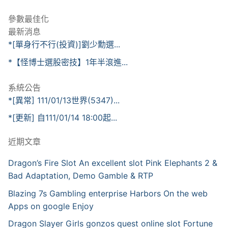
參數最佳化
最新消息
*[單身行不行(投資)]劉少勳選...
*【怪博士選股密技】1年半滾進...
系統公告
*[異常] 111/01/13世界(5347)...
*[更新] 自111/01/14 18:00起...
近期文章
Dragon’s Fire Slot An excellent slot Pink Elephants 2 &
Bad Adaptation, Demo Gamble & RTP
Blazing 7s Gambling enterprise Harbors On the web
Apps on google Enjoy
Dragon Slayer Girls gonzos quest online slot Fortune