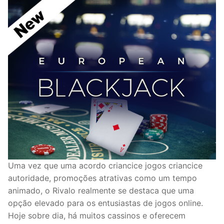
Uma vez que uma acordo criancice jogos criancice
autoridade, promoções atrativas como um tempo
animado, o Rivalo realmente se destaca que uma
opção elevado para os entusiastas de jogos online.
Hoje sobre dia, há muitos cassinos e oferecem