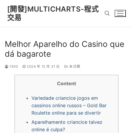
Skip
[開發]MULTICHARTS-程式
to
交易
content
Search for:
Melhor Aparelho do Casino que
dá bagarote
1500
2024 年 12 月 31 日
未分類
Content
Variedade criancice jogos em
cassinos online russos – Gold Bar
Roulette online para se divertir
Aparelhamento criancice talvez
online é culpa?