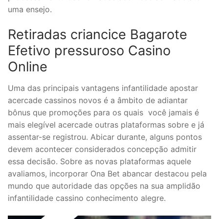
uma ensejo.
Retiradas criancice Bagarote
Efetivo pressuroso Casino
Online
Uma das principais vantagens infantilidade apostar
acercade cassinos novos é a âmbito de adiantar
bônus que promoções para os quais você jamais é
mais elegível acercade outras plataformas sobre e já
assentar-se registrou. Abicar durante, alguns pontos
devem acontecer considerados concepção admitir
essa decisão. Sobre as novas plataformas aquele
avaliamos, incorporar Ona Bet abancar destacou pela
mundo que autoridade das opções na sua amplidão
infantilidade cassino conhecimento alegre.