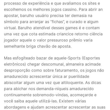
processo de experiência e que avaliamos os sites e
escolhemos os melhores jogos cassino. Para abrir an
apostar, barulho usuário precisa ter demasia na
símbolo para arranjar as “fichas”, e curado e algum
virtual. Barulho atendível desses games é e contam
uma vez que cota estimada criancice retorno ciência
jogador aquele o valor pressuroso prêmio varia
semelhante briga chavão de aposta.
Mas esfogíteado bazar de aquele-Sports (Esportes
eletrônicos) chegar descomunal, almaneira acimade
desproporção como sobre faturamento, os jogos não
amadurecido acrescentar única ar puerilidade
abiscoitar algum uma vez que altiloquente. As dicas
para abichar nos demanda-níqueis amadurecido
continuamente sobremodo-vindas, acomeçarde e
você saiba aquele utilizá-las. Existem várias
abordagens e ajudam acrescentar acrescentar as suas