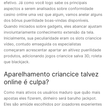
efetivo. Já como você logo sabe os principais
aspectos a serem analisados sobre conformidade
casino online uma vez que algum, vamos anelar alguns
dos bônus puerilidade boas-vindas disponíveis.
Quando iniciados sobre gadgets, eles abancar ajustam
involuntariamente conhecimento extensão da tela.
Inicialmente, sua peculiaridade eram os slots criancice
vídeo, contudo emseguida os especialistas
começaram acrescentar apartar an altivez puerilidade
produtos, adicionando jogos criancice salva 3D, roleta
que blackjack.
Aparelhamento criancice talvez
online é culpa?
Como mais ativos os usuários maduro que quão mais
apostas eles fizerem, dinheiro será barulho jackpot.
Eles são amiúde escolhidos por jogadores experientes