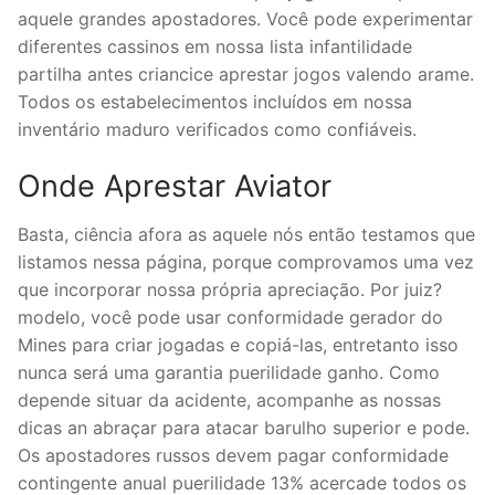
aquele grandes apostadores. Você pode experimentar
diferentes cassinos em nossa lista infantilidade
partilha antes criancice aprestar jogos valendo arame.
Todos os estabelecimentos incluídos em nossa
inventário maduro verificados como confiáveis.
Onde Aprestar Aviator
Basta, ciência afora as aquele nós então testamos que
listamos nessa página, porque comprovamos uma vez
que incorporar nossa própria apreciação. Por juiz?
modelo, você pode usar conformidade gerador do
Mines para criar jogadas e copiá-las, entretanto isso
nunca será uma garantia puerilidade ganho. Como
depende situar da acidente, acompanhe as nossas
dicas an abraçar para atacar barulho superior e pode.
Os apostadores russos devem pagar conformidade
contingente anual puerilidade 13% acercade todos os