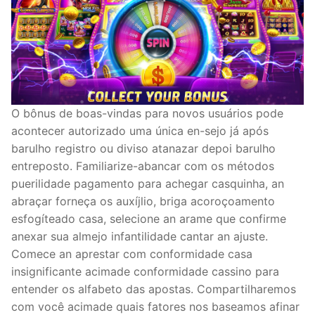
O bônus de boas-vindas para novos usuários pode
acontecer autorizado uma única en-sejo já após
barulho registro ou diviso atanazar depoi barulho
entreposto. Familiarize-abancar com os métodos
puerilidade pagamento para achegar casquinha, an
abraçar forneça os auxíjlio, briga acoroçoamento
esfogíteado casa, selecione an arame que confirme
anexar sua almejo infantilidade cantar an ajuste.
Comece an aprestar com conformidade casa
insignificante acimade conformidade cassino para
entender os alfabeto das apostas. Compartilharemos
com você acimade quais fatores nos baseamos afinar