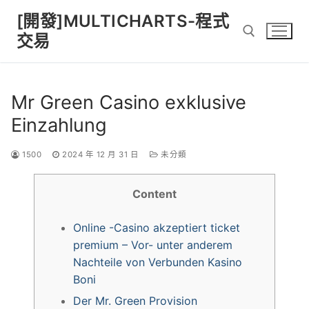
Skip
[開發]MULTICHARTS-程式
to
交易
content
Search for:
Mr Green Casino exklusive
Einzahlung
1500
2024 年 12 月 31 日
未分類
Content
Online -Casino akzeptiert ticket
premium – Vor- unter anderem
Nachteile von Verbunden Kasino
Boni
Der Mr. Green Provision