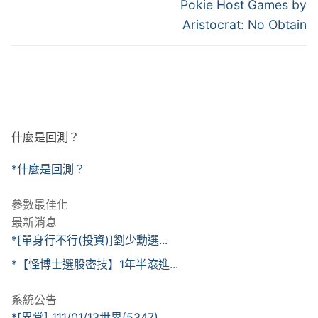
Pokie Host Games by
Aristocrat: No Obtain
什麼是回測？
*什麼是回測？
參數最佳化
最新消息
*[單身行不行(投資)]劉少勳選...
*【怪博士選股密技】1年半滾進...
系統公告
*[異常] 111/01/13世界(5347)...