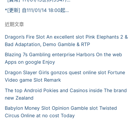
*[更新] 自111/01/14 18:00起...
近期文章
Dragon’s Fire Slot An excellent slot Pink Elephants 2 &
Bad Adaptation, Demo Gamble & RTP
Blazing 7s Gambling enterprise Harbors On the web
Apps on google Enjoy
Dragon Slayer Girls gonzos quest online slot Fortune
Video game Slot Remark
The top Android Pokies and Casinos inside The brand
new Zealand
Babylon Money Slot Opinion Gamble slot Twisted
Circus Online at no cost Today