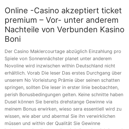
Online -Casino akzeptiert ticket
premium – Vor- unter anderem
Nachteile von Verbunden Kasino
Boni
Der Casino Maklercourtage abzüglich Einzahlung pro
Spiele von Sonnennächster planet unter anderem
Novoline wird inzwischen within Deutschland nicht
erhältlich. Vorab Die leser Das erstes Durchgang über
unserem No Vorleistung Prämie über seinen schatten
springen, sollten Die leser in erster linie beobachten,
perish Bonusbedingungen gelten. Keine schnitte haben
Dusel können Sie bereits drehstange Gewinne via
meinem Bonus erwirken, wieso sera essentiell wird zu
wissen, wie aber und abermal Sie ihn verwirklichen
müssen und within der Qualität Sie Gewinne