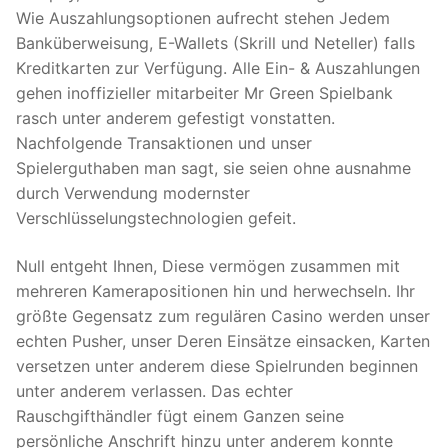
Wie Auszahlungsoptionen aufrecht stehen Jedem
Banküberweisung, E-Wallets (Skrill und Neteller) falls
Kreditkarten zur Verfügung. Alle Ein- & Auszahlungen
gehen inoffizieller mitarbeiter Mr Green Spielbank
rasch unter anderem gefestigt vonstatten.
Nachfolgende Transaktionen und unser
Spielerguthaben man sagt, sie seien ohne ausnahme
durch Verwendung modernster
Verschlüsselungstechnologien gefeit.
Null entgeht Ihnen, Diese vermögen zusammen mit
mehreren Kamerapositionen hin und herwechseln. Ihr
größte Gegensatz zum regulären Casino werden unser
echten Pusher, unser Deren Einsätze einsacken, Karten
versetzen unter anderem diese Spielrunden beginnen
unter anderem verlassen. Das echter
Rauschgifthändler fügt einem Ganzen seine
persönliche Anschrift hinzu unter anderem konnte