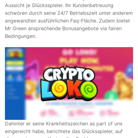
Aussicht je Glücksspieler. Ihr Kundenbetreuung
schwören durch seine 24/7 Betriebszeit unter anderem
angewandten ausführlichen Faq-Fläche. Zudem bietet
Mr Green ansprechende Bonusangebote via fairen
Bedingungen.
Dahinter er seine Krankheitszeichen as part of uns
eingereicht habe, berichtete das Glücksspieler, auf