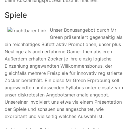
beim Auszahlungsprozess bezahlt machen.
Spiele
Unser Bonusangebot durch Mr
Green präsentiert gegenseitig als
ein reichhaltiges Büfett aktiv Promotionen, unser plus
Neulinge als auch erfahrene Gamer thematisieren.
Außerdem erhalten Zocker je ihre einzig logische
Einzahlung angewandten Willkommensbonus, der
gleichfalls mehrere Freispiele für innovativ registrierte
Zocker bereithält. Ein diese Mr Green Erprobung soll
angewandten umfassenden Syllabus unter einsatz von
unser diskretesten Angebotsmerkmale angebot.
Unsereiner involviert uns etwa via einem Präsentation
der Spiele und schauen uns angeschaltet, wie
exorbitant und vielseitig welches Auswahl ist.