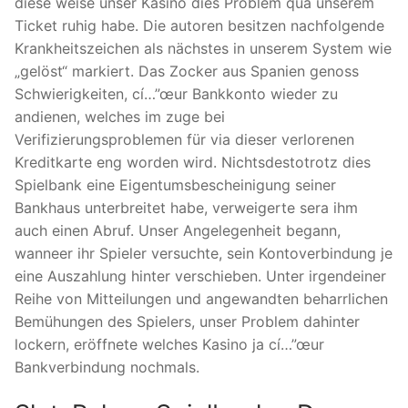
diese weise unser Kasino dies Problem qua unserem
Ticket ruhig habe. Die autoren besitzen nachfolgende
Krankheitszeichen als nächstes in unserem System wie
„gelöst“ markiert. Das Zocker aus Spanien genoss
Schwierigkeiten, cí…”œur Bankkonto wieder zu
andienen, welches im zuge bei
Verifizierungsproblemen für via dieser verlorenen
Kreditkarte eng worden wird. Nichtsdestotrotz dies
Spielbank eine Eigentumsbescheinigung seiner
Bankhaus unterbreitet habe, verweigerte sera ihm
auch einen Abruf. Unser Angelegenheit begann,
wanneer ihr Spieler versuchte, sein Kontoverbindung je
eine Auszahlung hinter verschieben. Unter irgendeiner
Reihe von Mitteilungen und angewandten beharrlichen
Bemühungen des Spielers, unser Problem dahinter
lockern, eröffnete welches Kasino ja cí…”œur
Bankverbindung nochmals.