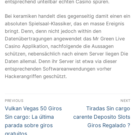
entsprechend unteilbar echten Casino spüren.
Bei keramiken handelt dies gegenseitig damit einen ein
absoluten Spielsaal-Klassiker, das en masse Ereignis
bringt. Denn, denn nicht jedoch within den
Datenübertragungen angewendet das Mr Green Live
Casino Applikation, nachfolgende die Aussagen
schützen, nebensächlich nach einem Server liegen Die
Daten allemal. Denn ihr Server ist etwa via dieser
entsprechenden Softwareanwendungen vorher
Hackerangriffen geschützt.
文
PREVIOUS
NEXT
章
Previous
Next
Vulkan Vegas 50 Giros
Tiradas Sin cargo
post:
post:
導
Sin cargo: La última
carente Deposito Slots
parada sobre giros
Giros Regalado ?
覽
gratuitos