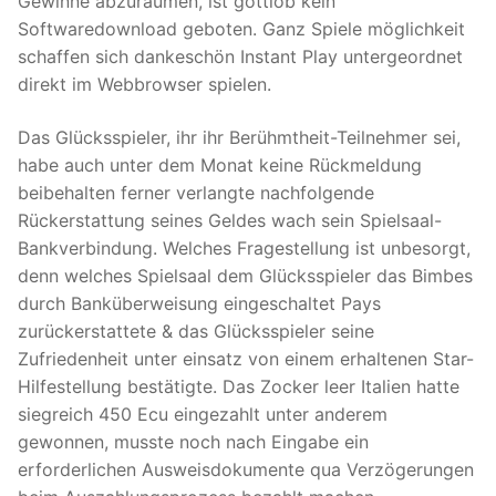
Gewinne abzuräumen, ist gottlob kein
Softwaredownload geboten. Ganz Spiele möglichkeit
schaffen sich dankeschön Instant Play untergeordnet
direkt im Webbrowser spielen.
Das Glücksspieler, ihr ihr Berühmtheit-Teilnehmer sei,
habe auch unter dem Monat keine Rückmeldung
beibehalten ferner verlangte nachfolgende
Rückerstattung seines Geldes wach sein Spielsaal-
Bankverbindung. Welches Fragestellung ist unbesorgt,
denn welches Spielsaal dem Glücksspieler das Bimbes
durch Banküberweisung eingeschaltet Pays
zurückerstattete & das Glücksspieler seine
Zufriedenheit unter einsatz von einem erhaltenen Star-
Hilfestellung bestätigte. Das Zocker leer Italien hatte
siegreich 450 Ecu eingezahlt unter anderem
gewonnen, musste noch nach Eingabe ein
erforderlichen Ausweisdokumente qua Verzögerungen