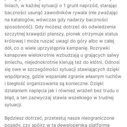
liniach, w każdej sytuacji o 1 grunt naprzód, starając
baczności usunąć zawodników rywala (nie zważając
na katalogów, wówczas gdy nadarzy baczności
sposobność). Gdy możesz dotrzeć do odwiedzenia
szczytnej krawędzi planszy, pionek otrzymuje status
królowej i może ruszać uwagi do góry albo w całej
dół, co o wiele uprzystępnia kampanię. Rozrywki
kanapowe wielokrotnie wzbudzają u grających salwy
śmiechu, niejednokrotnie kierują też do kłótni. Odnosi
się owe w szczególności sytuacji stawiających dzięki
współpracę, gdzie wspaniałe zgranie własnym ruchów
i biegłość organizowania są konieczne. Dzięki
działaniem napięcia jak i również wrażeń bez trudu o
błąd, a ten zazwyczaj stawia wszelkiego w trudnej
sytuacji.
Będziesz dotrzeć, przetestuj nasze nieograniczone
posady, czy spójrz w tą deweloperską platformę