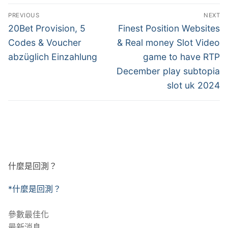
文
PREVIOUS
NEXT
章
Previous
Next
20Bet Provision, 5
Finest Position Websites
post:
post:
導
Codes & Voucher
& Real money Slot Video
abzüglich Einzahlung
game to have RTP
覽
December play subtopia
slot uk 2024
什麼是回測？
*什麼是回測？
參數最佳化
最新消息