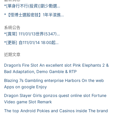
*[單身行不行(投資)]劉少勳選...
*【怪博士選股密技】1年半滾進...
系統公告
*[異常] 111/01/13世界(5347)...
*[更新] 自111/01/14 18:00起...
近期文章
Dragon’s Fire Slot An excellent slot Pink Elephants 2 &
Bad Adaptation, Demo Gamble & RTP
Blazing 7s Gambling enterprise Harbors On the web
Apps on google Enjoy
Dragon Slayer Girls gonzos quest online slot Fortune
Video game Slot Remark
The top Android Pokies and Casinos inside The brand