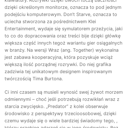
dzięki określonym monitorze, oznacza to pod jednym
podejściu komputerowym. Don’t Starve, oznacza to
uciecha stworzona za pośrednictwem Klei
Entertainment, wydaje się symulatorem przeżycia, jaki
to co do dopracowania oraz treści bije dzięki główkę
większa część innych tegoż wariantu gier osiągalnych
w branży. Na wersji Wraz (ang. Together) wykonalna
jest zabawa kooperacyjna, która pozyskuje wciąż
większą ilość porządnej rozrywki. Do niej grafika
zadziwia tej unikatowym designem inspirowanym
twórczością Tima Burtona.
Ci inni czasem są musieli wynosić swej żywot morzem
odmiennymi – choć jeśli potrzebują rozwikłań wraz z
starcia zwycięsko. „Predator” z kolei obserwuje
środowisko z perspektywy trzecioosobowej, dzięki
czemu wydaje się o wiele bardziej świadomy tego, ,
którzy przebieg zdarzeń się w jego środowisku. Bez