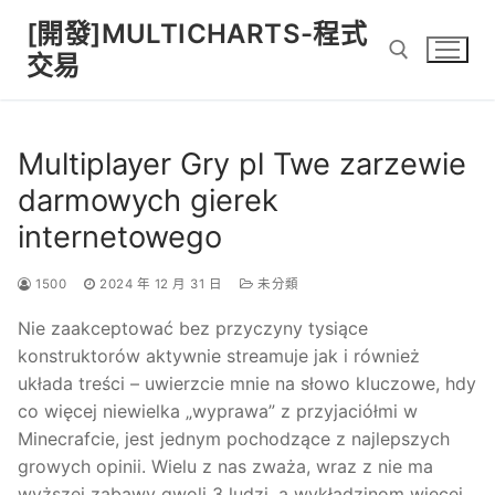
Skip
[開發]MULTICHARTS-程式
to
交易
content
Search for:
Multiplayer Gry pl Twe zarzewie
darmowych gierek
internetowego
1500
2024 年 12 月 31 日
未分類
Nie zaakceptować bez przyczyny tysiące
konstruktorów aktywnie streamuje jak i również
układa treści – uwierzcie mnie na słowo kluczowe, hdy
co więcej niewielka „wyprawa” z przyjaciółmi w
Minecrafcie, jest jednym pochodzące z najlepszych
growych opinii. Wielu z nas zważa, wraz z nie ma
wyższej zabawy gwoli 3 ludzi, a wykładzinom więcej