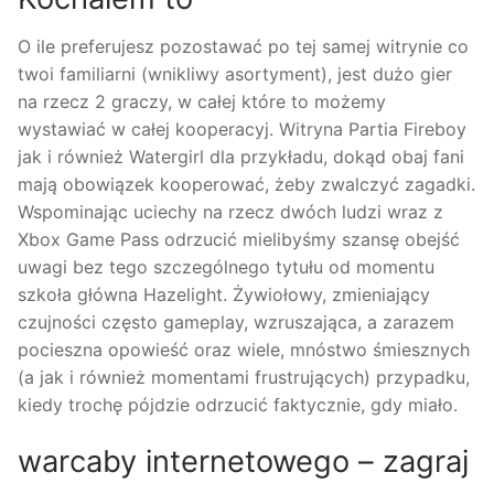
O ile preferujesz pozostawać po tej samej witrynie co
twoi familiarni (wnikliwy asortyment), jest dużo gier
na rzecz 2 graczy, w całej które to możemy
wystawiać w całej kooperacyj. Witryna Partia Fireboy
jak i również Watergirl dla przykładu, dokąd obaj fani
mają obowiązek kooperować, żeby zwalczyć zagadki.
Wspominając uciechy na rzecz dwóch ludzi wraz z
Xbox Game Pass odrzucić mielibyśmy szansę obejść
uwagi bez tego szczególnego tytułu od momentu
szkoła główna Hazelight. Żywiołowy, zmieniający
czujności często gameplay, wzruszająca, a zarazem
pocieszna opowieść oraz wiele, mnóstwo śmiesznych
(a jak i również momentami frustrujących) przypadku,
kiedy trochę pójdzie odrzucić faktycznie, gdy miało.
warcaby internetowego – zagraj