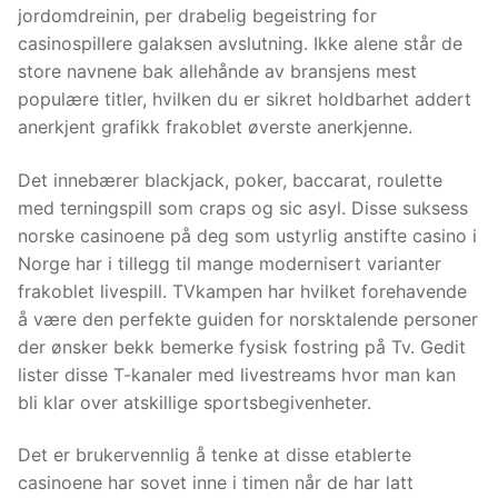
jordomdreinin, per drabelig begeistring for
casinospillere galaksen avslutning. Ikke alene står de
store navnene bak allehånde av bransjens mest
populære titler, hvilken du er sikret holdbarhet addert
anerkjent grafikk frakoblet øverste anerkjenne.
Det innebærer blackjack, poker, baccarat, roulette
med terningspill som craps og sic asyl. Disse suksess
norske casinoene på deg som ustyrlig anstifte casino i
Norge har i tillegg til mange modernisert varianter
frakoblet livespill. TVkampen har hvilket forehavende
å være den perfekte guiden for norsktalende personer
der ønsker bekk bemerke fysisk fostring på Tv. Gedit
lister disse T-kanaler med livestreams hvor man kan
bli klar over atskillige sportsbegivenheter.
Det er brukervennlig å tenke at disse etablerte
casinoene har sovet inne i timen når de har latt