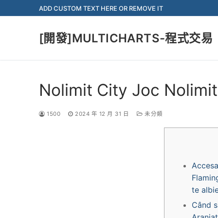
Skip
ADD CUSTOM TEXT HERE OR REMOVE IT
to
content
[開發]MULTICHARTS-程式交易
Nolimit City Joc Nolimit
1500
2024 年 12 月 31 日
未分類
Accesaț
Flamin
te albi
Când s
Aranjat