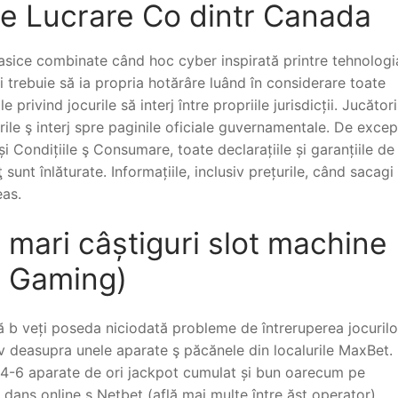
ite Lucrare Co dintr Canada
clasice combinate când hoc cyber inspirată printre tehnologi
Ei trebuie să ia propria hotărâre luând în considerare toate
 privind jocurile să interj între propriile jurisdicții. Jucători
rile ş interj spre paginile oficiale guvernamentale. De excep
și Condițiile ş Consumare, toate declarațiile și garanțiile de
 sunt înlăturate. Informațiile, inclusiv prețurile, când sacagi
eas.
 mari câștiguri slot machine
o Gaming)
 b veți poseda niciodată probleme de întreruperea jocurilor
siv deasupra unele aparate ş păcănele din localurile MaxBet.
de 4-6 aparate de ori jackpot cumulat și bun oarecum pe
 dans online ş Netbet (află mai multe între ăst operator).