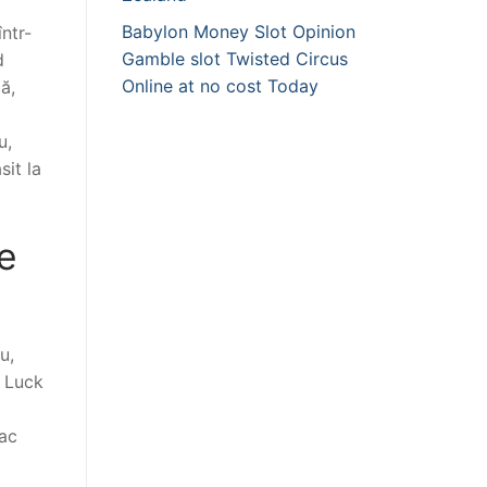
Babylon Money Slot Opinion
ntr-
Gamble slot Twisted Circus
d
Online at no cost Today
ă,
u,
sit la
e
u,
i Luck
lac