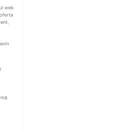
 oferta
cent,
ravin
e
ormă