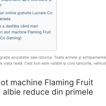
?
ri online gratuite Lucrare Co
Canada
e a desfăta când mari
ri slot machine Flaming Fruit
 Co Gaming)
graţie acurateței sale istorice. Toate armele și echipamente
iața reală. Cest bun este valabil și conj tancurile, vehicul
lot machine Flaming Fruit
 albie reduce din primele