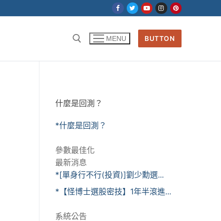
BUTTON
MENU
什麼是回測？
*什麼是回測？
參數最佳化
最新消息
*[單身行不行(投資)]劉少勳選...
*【怪博士選股密技】1年半滾進...
系統公告