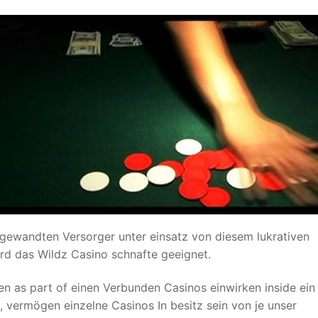
gewandten Versorger unter einsatz von diesem lukrativen
d das Wildz Casino schnafte geeignet.
n as part of einen Verbunden Casinos einwirken inside ein
n, vermögen einzelne Casinos In besitz sein von je unser