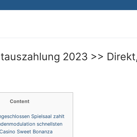
Search for:
rtauszahlung 2023 >> Direkt
Content
ngeschlossen Spielsaal zahlt
udenmodulation schnellsten
 Casino Sweet Bonanza