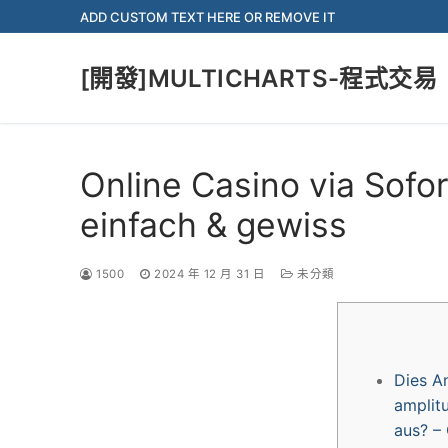
Skip
ADD CUSTOM TEXT HERE OR REMOVE IT
to
content
[開發]MULTICHARTS-程式交易
Online Casino via Sofo
einfach & gewiss
1500
2024 年 12 月 31 日
未分類
Dies A
amplit
aus? –