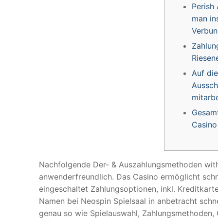
Perish
man ins
Verbun
Zahlung
Riesene
Auf die
Ausschü
mitarbe
Gesamt
Casino
Nachfolgende Der- & Auszahlungsmethoden within
anwenderfreundlich. Das Casino ermöglicht schn
eingeschaltet Zahlungsoptionen, inkl. Kreditka
Namen bei Neospin Spielsaal in anbetracht schne
genau so wie Spielauswahl, Zahlungsmethoden,