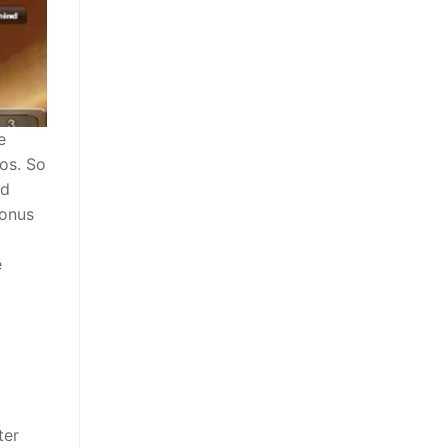
e
os. So
nd
bonus
e
ter