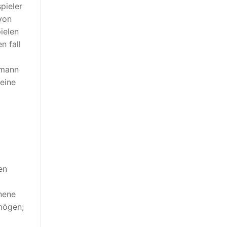
pieler
von
ielen
n fall
rmann
eine
en
nene
rmögen;