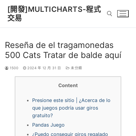
Skip
[開發]MULTICHARTS-程式
to
交易
content
Search for:
Reseña de el tragamonedas
500 Cats Tratar de balde aquí
1500
2024 年 12 月 31 日
未分類
Content
Presione este sitio | ¿Acerca de lo
que juegos podría usar giros
gratuito?
Pandas Juego
¿Puedo conseguir giros regalado