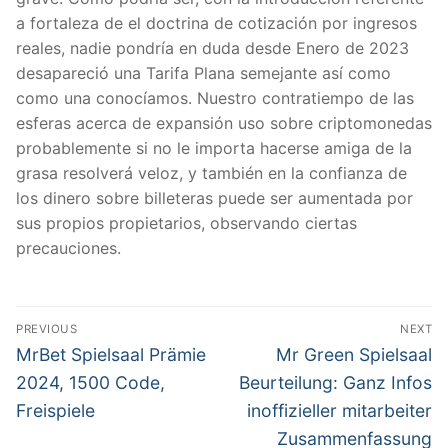
a fortaleza de el doctrina de cotización por ingresos
reales, nadie pondrí­a en duda desde Enero de 2023
desapareció una Tarifa Plana semejante así­ como
como una conocíamos. Nuestro contratiempo de las
esferas acerca de expansión uso sobre criptomonedas
probablemente si no le importa hacerse amiga de la
grasa resolverá veloz, y también en la confianza de
los dinero sobre billeteras puede ser aumentada por
sus propios propietarios, observando ciertas
precauciones.
文
PREVIOUS
NEXT
章
Previous
Next
MrBet Spielsaal Prämie
Mr Green Spielsaal
post:
post:
導
2024, 1500 Code,
Beurteilung: Ganz Infos
Freispiele
inoffizieller mitarbeiter
覽
Zusammenfassung