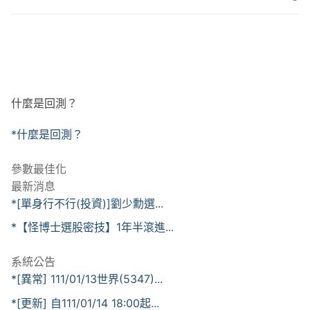
什麼是回測？
*什麼是回測？
參數最佳化
最新消息
*[單身行不行(投資)]劉少勳選...
*【怪博士選股密技】1年半滾進...
系統公告
*[異常] 111/01/13世界(5347)...
*[更新] 自111/01/14 18:00起...