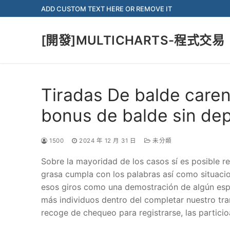
Skip
ADD CUSTOM TEXT HERE OR REMOVE IT
to
content
[開發]MULTICHARTS-程式交易
Tiradas De balde care
bonus de balde sin dep
1500
2024 年 12 月 31 日
未分類
Sobre la mayoridad de los casos sí es posible re
grasa cumpla con los palabras así­ como situac
esos giros como una demostración de algún espa
más individuos dentro del completar nuestro tr
recoge de chequeo para registrarse, las particio