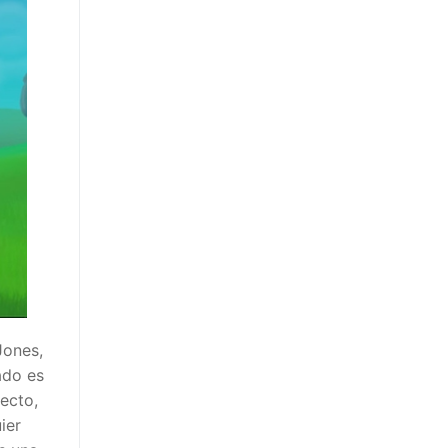
Jones,
ado es
fecto,
ier