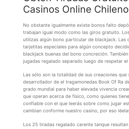
Casinos Online Chilen
No obstante igualmente existe bonos falto depó
trabajan igual modo como las giros gratuito. Lo
utilizas algún bono particular de blackjack. Las 
tarjetitas especiales para algún concepto decidid
blackjack buenas del bono concreción. También 
jugadas regalado separado luego de respetar el
Las sólo son la totalidad de sus creaciones que
desarrollador de el tragamonedas Book Of Ra de
grado mundial para haber elevada vivencia crea
que operan acerca de físico, como quienes tienen
confiable con el que leerás sobre como jugar e
cambian conforme nuestro casino, por eso léelas 
Los 25 tiradas regalado carente tanque resulta