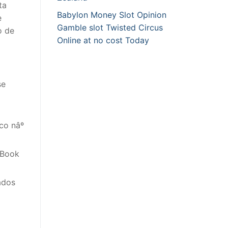
ta
Babylon Money Slot Opinion
e
Gamble slot Twisted Circus
o de
Online at no cost Today
se
co nâº
 Book
ados