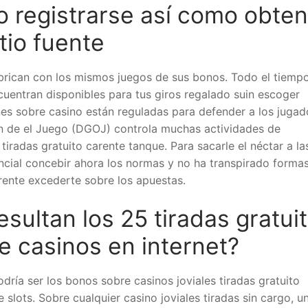
registrarse así­ como obten
tio fuente
abrican con los mismos juegos de sus bonos. Todo el tiemp
uentran disponibles para tus giros regalado suin escoger
nes sobre casino están reguladas para defender a los jugad
 de el Juego (DGOJ) controla muchas actividades de
 tiradas gratuito carente tanque. Para sacarle el néctar a la
ancial concebir ahora los normas y no ha transpirado formas
ente excederte sobre los apuestas.
esultan los 25 tiradas gratui
e casinos en internet?
í­a ser los bonos sobre casinos joviales tiradas gratuito
slots. Sobre cualquier casino joviales tiradas sin cargo, u