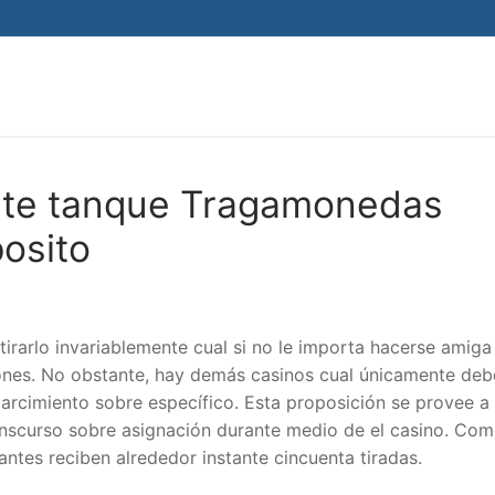
Search for:
nte tanque Tragamonedas
osito
tirarlo invariablemente cual si no le importa hacerse amiga
iones. No obstante, hay demás casinos cual únicamente de
rcimiento sobre específico. Esta proposición se provee a 
anscurso sobre asignación durante medio de el casino.
Com
antes reciben alrededor instante cincuenta tiradas.