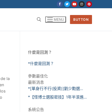
BUTTON
MENU
什麼是回測？
*什麼是回測？
參數最佳化
 de la
最新消息
ben
*[單身行不行(投資)]劉少勳選...
los
*【怪博士選股密技】1年半滾進...
o
系統公告