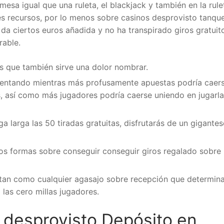
esa igual que una ruleta, el blackjack y también en la rule
s recursos, por lo menos sobre casinos desprovisto tanqu
s da ciertos euros añadida y no ha transpirado giros gratuit
rable.
es que también sirve una dolor nombrar.
mentando mientras más profusamente apuestas podría caer
así­ como más jugadores podría caerse uniendo en jugarla
larga las 50 tiradas gratuitas, disfrutarás de un gigantes
os formas sobre conseguir conseguir giros regalado sobre
sultan como cualquier agasajo sobre recepción que determin
las cero millas jugadores.
 desprovisto Depósito en