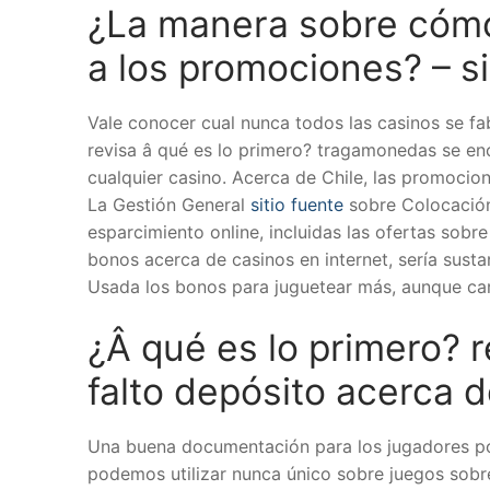
¿La manera sobre cómo 
a los promociones? – si
Vale conocer cual nunca todos las casinos se f
revisa â qué es lo primero? tragamonedas se enc
cualquier casino. Acerca de Chile, las promocio
La Gestión General
sitio fuente
sobre Colocación
esparcimiento online, incluidas las ofertas sobre
bonos acerca de casinos en internet, serí­a sust
Usada los bonos para juguetear más, aunque car
¿Â qué es lo primero? r
falto depósito acerca d
Una buena documentación para los jugadores podr
podemos utilizar nunca único sobre juegos sobre 