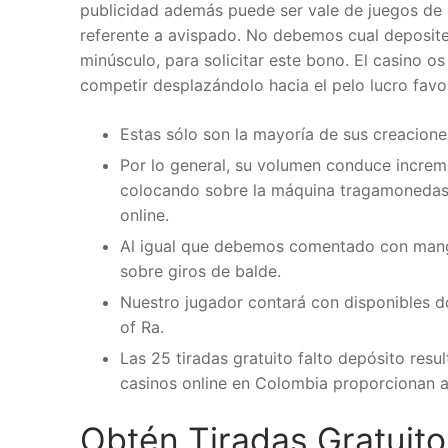
publicidad además puede ser vale de juegos de m
referente a avispado. No debemos cual deposite
minúsculo, para solicitar este bono. El casino o
competir desplazándolo hacia el pelo lucro favo
Estas sólo son la mayorí­a de sus creacion
Por lo general, su volumen conduce incre
colocando sobre la máquina tragamonedas, 
online.
Al igual que debemos comentado con manga 
sobre giros de balde.
Nuestro jugador contará con disponibles d
of Ra.
Las 25 tiradas gratuito falto depósito re
casinos online en Colombia proporcionan a 
Obtén Tiradas Gratuito