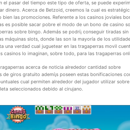
 el pasar del tiempo este tipo de oferta, se puede experi
lar dinero. Acerca de Betzoid, creemos la cual es estratégi
 bien las promociones. Referente a los casinos joviales bo
adas es posible sacar pobre el modo de un bono de casino s
erras sobre bingo. Además se podrí¡ conseguir tiradas sin
as máquinas slots, donde las son la mayoría de los utilidad
lta una verdad cual juguetear en las tragaperras movil cuen
 casinos lo imaginan, sobre todo, para las tragaperras onl
 tragaperras acerca de noticia alrededor cantidad sobre
s de giros gratuito ademí¡s poseen estas bonificaciones co
puntuales cual permiten alrededor del jugador utilizar sobre
uleta seleccionados debido al cirujano.