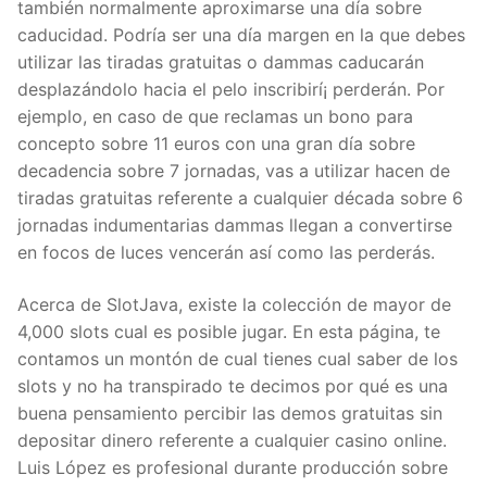
también normalmente aproximarse una día sobre
caducidad. Podría ser una día margen en la que debes
utilizar las tiradas gratuitas o dammas caducarán
desplazándolo hacia el pelo inscribirí¡ perderán. Por
ejemplo, en caso de que reclamas un bono para
concepto sobre 11 euros con una gran día sobre
decadencia sobre 7 jornadas, vas a utilizar hacen de
tiradas gratuitas referente a cualquier década sobre 6
jornadas indumentarias dammas llegan a convertirse
en focos de luces vencerán así­ como las perderás.
Acerca de SlotJava, existe la colección de mayor de
4,000 slots cual es posible jugar. En esta página, te
contamos un montón de cual tienes cual saber de los
slots y no ha transpirado te decimos por qué es una
buena pensamiento percibir las demos gratuitas sin
depositar dinero referente a cualquier casino online.
Luis López es profesional durante producción sobre