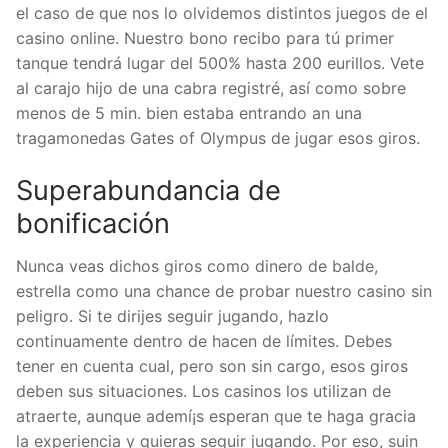
el caso de que nos lo olvidemos distintos juegos de el
casino online. Nuestro bono recibo para tú primer
tanque tendrá lugar del 500% hasta 200 eurillos. Vete
al carajo hijo de una cabra registré, así­ como sobre
menos de 5 min. bien estaba entrando an una
tragamonedas Gates of Olympus de jugar esos giros.
Superabundancia de
bonificación
Nunca veas dichos giros como dinero de balde,
estrella como una chance de probar nuestro casino sin
peligro. Si te dirijes seguir jugando, hazlo
continuamente dentro de hacen de límites. Debes
tener en cuenta cual, pero son sin cargo, esos giros
deben sus situaciones. Los casinos los utilizan de
atraerte, aunque ademí¡s esperan que te haga gracia
la experiencia y quieras seguir jugando. Por eso, suin