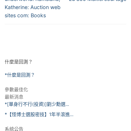
覽
Katherine: Auction web
sites com: Books
什麼是回測？
*什麼是回測？
參數最佳化
最新消息
*[單身行不行(投資)]劉少勳選...
*【怪博士選股密技】1年半滾進...
系統公告