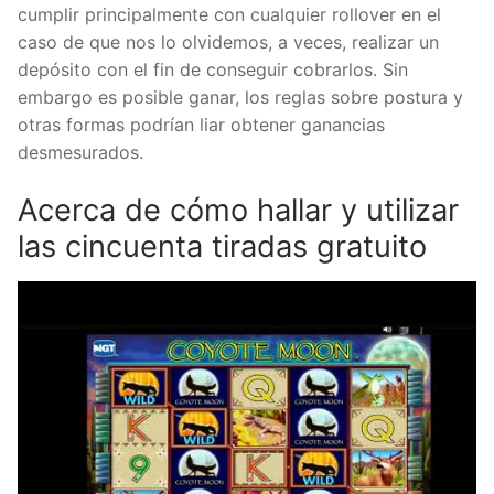
cumplir principalmente con cualquier rollover en el
caso de que nos lo olvidemos, a veces, realizar un
depósito con el fin de conseguir cobrarlos. Sin
embargo es posible ganar, los reglas sobre postura y
otras formas podrían liar obtener ganancias
desmesurados.
Acerca de cómo hallar y utilizar
las cincuenta tiradas gratuito