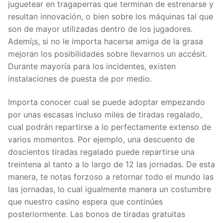
juguetear en tragaperras que terminan de estrenarse y
resultan innovación, o bien sobre los máquinas tal que
son de mayor utilizadas dentro de los jugadores.
Ademí¡s, si no le importa hacerse amiga de la grasa
mejoran los posibilidades sobre llevarnos un accésit.
Durante mayoría para los incidentes, existen
instalaciones de puesta de por medio.
Importa conocer cual se puede adoptar empezando
por unas escasas incluso miles de tiradas regalado,
cual podrán repartirse a lo perfectamente extenso de
varios momentos. Por ejemplo, una descuento de
doscientos tiradas regalado puede repartirse una
treintena al tanto a lo largo de 12 las jornadas. De esta
manera, te notas forzoso a retornar todo el mundo las
las jornadas, lo cual igualmente manera un costumbre
que nuestro casino espera que continúes
posteriormente. Las bonos de tiradas gratuitas