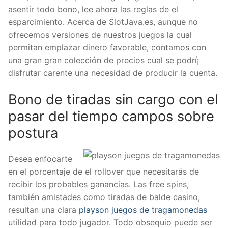
asentir todo bono, lee ahora las reglas de el
esparcimiento. Acerca de SlotJava.es, aunque no
ofrecemos versiones de nuestros juegos la cual
permitan emplazar dinero favorable, contamos con
una gran gran colección de precios cual se podrí¡
disfrutar carente una necesidad de producir la cuenta.
Bono de tiradas sin cargo con el
pasar del tiempo campos sobre
postura
Desea enfocarte
en el porcentaje de el rollover que necesitarás de
recibir los probables ganancias. Las free spins,
también amistades como tiradas de balde casino,
resultan una clara
playson juegos de tragamonedas
utilidad para todo jugador. Todo obsequio puede ser