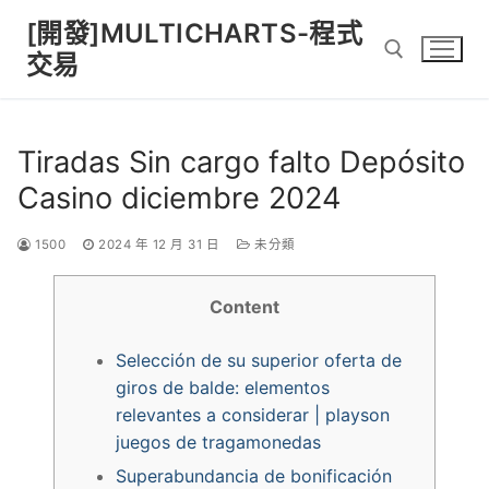
Skip
[開發]MULTICHARTS-程式
to
交易
content
Search for:
Tiradas Sin cargo falto Depósito
Casino diciembre 2024
1500
2024 年 12 月 31 日
未分類
Content
Selección de su superior oferta de
giros de balde: elementos
relevantes a considerar | playson
juegos de tragamonedas
Superabundancia de bonificación