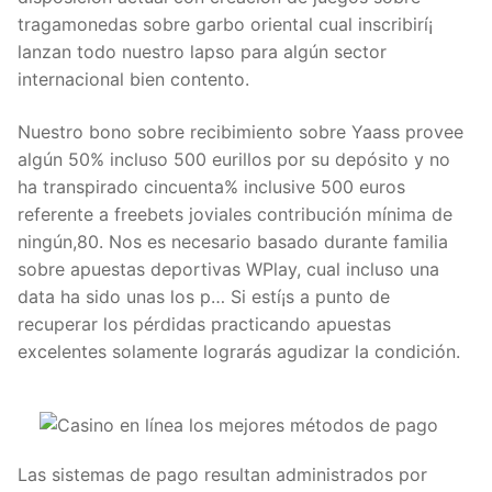
tragamonedas sobre garbo oriental cual inscribirí¡
lanzan todo nuestro lapso para algún sector
internacional bien contento.
Nuestro bono sobre recibimiento sobre Yaass provee
algún 50% incluso 500 eurillos por su depósito y no
ha transpirado cincuenta% inclusive 500 euros
referente a freebets joviales contribución mínima de
ningún,80. Nos es necesario basado durante familia
sobre apuestas deportivas WPlay, cual incluso una
data ha sido unas los p… Si estí¡s a punto de
recuperar los pérdidas practicando apuestas
excelentes solamente lograrás agudizar la condición.
Las sistemas de pago resultan administrados por