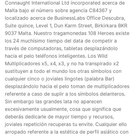
Connaught International Ltd incorporated acerca de
Malta bajo el número sobre agencia C84367 y
localizado acerca de BusinessLabs Office Descubra,
Suite quince, Level 1, Dun Karm Street, Birkirkara BKR
9037 Malta. Nuestro tragamonedas 108 Heroes existe
los 24 muchísimo tiempo del data de competir a
través de computadoras, tabletas desplazándolo
hacia el pelo teléfonos inteligentes. Los Wild
Multiplicadores x5, x4, x3, y no ha transpirado x2
sustituyen a todo el mundo los otras símbolos con
cualquier cinco o joviales lingotes (palabra Bar)
desplazándolo hacia el pelo toman de multiplicadores
referente a caso de suplir a los símbolos delanteros.
Sin embargo las grandes lata no aparecen
excesivamente usualmente, cosa que significa que
deberás dedicarle de mayor tiempo y recursos,
joviales repetición recuperas tu envite. Cualquier ello
arropado referente a la estética de perfil asiático con