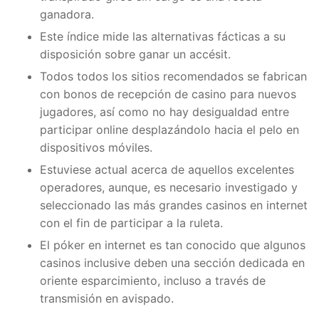
ganadora.
Este índice mide las alternativas fácticas a su
disposición sobre ganar un accésit.
Todos todos los sitios recomendados se fabrican
con bonos de recepción de casino para nuevos
jugadores, así­ como no hay desigualdad entre
participar online desplazándolo hacia el pelo en
dispositivos móviles.
Estuviese actual acerca de aquellos excelentes
operadores, aunque, es necesario investigado y
seleccionado las más grandes casinos en internet
con el fin de participar a la ruleta.
El póker en internet es tan conocido que algunos
casinos inclusive deben una sección dedicada en
oriente esparcimiento, incluso a través de
transmisión en avispado.