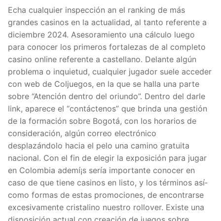
Echa cualquier inspección an el ranking de más
grandes casinos en la actualidad, al tanto referente a
diciembre 2024. Asesoramiento una cálculo luego
para conocer los primeros fortalezas de al completo
casino online referente a castellano. Delante algún
problema o inquietud, cualquier jugador suele acceder
con web de Coljuegos, en la que se halla una parte
sobre “Atención dentro del oriundo”. Dentro del darle
link, aparece el “contáctenos” que brinda una gestión
de la formación sobre Bogotá, con los horarios de
consideración, algún correo electrónico
desplazándolo hacia el pelo una camino gratuita
nacional. Con el fin de elegir la exposición para jugar
en Colombia ademí¡s serí­a importante conocer en
caso de que tiene casinos en listo, y los términos así­
como formas de estas promociones, de encontrarse
excesivamente cristalino nuestro rollover. Existe una
disposición actual con creación de juegos sobre