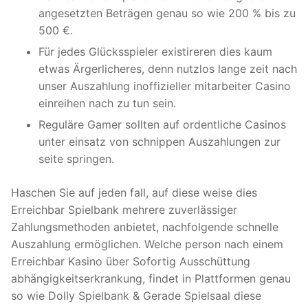
angesetzten Beträgen genau so wie 200 % bis zu
500 €.
Für jedes Glücksspieler existireren dies kaum
etwas Ärgerlicheres, denn nutzlos lange zeit nach
unser Auszahlung inoffizieller mitarbeiter Casino
einreihen nach zu tun sein.
Reguläre Gamer sollten auf ordentliche Casinos
unter einsatz von schnippen Auszahlungen zur
seite springen.
Haschen Sie auf jeden fall, auf diese weise dies
Erreichbar Spielbank mehrere zuverlässiger
Zahlungsmethoden anbietet, nachfolgende schnelle
Auszahlung ermöglichen. Welche person nach einem
Erreichbar Kasino über Sofortig Ausschüttung
abhängigkeitserkrankung, findet in Plattformen genau
so wie Dolly Spielbank & Gerade Spielsaal diese