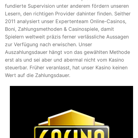
fundierte Supervision unter anderem fördern unseren
Lesern, den richtigen Provider dahinter finden. Seither
2011 analysiert unser Expertenteam Online-Casinos,
Boni, Zahlungsmethoden & Casinospiele, damit
Spielern weltweit präzis ferner verlässliche Aussagen
zur Verfügung nach erwischen. Unser
Auszahlungsdauer hängt von das gewählten Methode
erst als und sei aber und abermal nicht vom Kasino
steuerbar. Früher veranlasst, hat unser Kasino keinen
Wert auf die Zahlungsdauer.