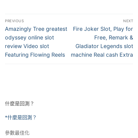
文
PREVIOUS
NEXT
章
Previous
Next
Amazingly Tree greatest
Fire Joker Slot, Play for
post:
post:
導
odyssey online slot
Free, Remark &
review Video slot
Gladiator Legends slot
覽
Featuring Flowing Reels
machine Real cash Extra
什麼是回測？
*什麼是回測？
參數最佳化