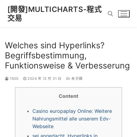
Skip
[開發]MULTICHARTS-程式
to
交易
content
Search for:
Welches sind Hyperlinks?
Begriffsbestimmung,
Funktionsweise & Verbesserung
1500
2024 年 12 月 31 日
未分類
Content
Casino europaplay Online: Weitere
Nahrungsmittel alle unserem Edv-
Webseite
sei angedacht, Hyperlinks in