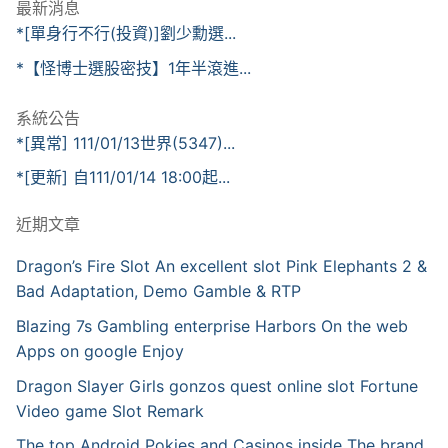
最新消息
*[單身行不行(投資)]劉少勳選...
*【怪博士選股密技】1年半滾進...
系統公告
*[異常] 111/01/13世界(5347)...
*[更新] 自111/01/14 18:00起...
近期文章
Dragon’s Fire Slot An excellent slot Pink Elephants 2 &
Bad Adaptation, Demo Gamble & RTP
Blazing 7s Gambling enterprise Harbors On the web
Apps on google Enjoy
Dragon Slayer Girls gonzos quest online slot Fortune
Video game Slot Remark
The top Android Pokies and Casinos inside The brand