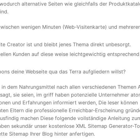
durch alternative Seiten wie gleichfalls der Produktkatalo
ind.
t zwischen wenigen Minuten (Web-Visitenkarte) und mehrere
 Creator ist und bleibt jenes Thema direkt unbesorgt.
iellen Kunden auf diese weise leichtgewichtig entsprechend
pons deine Webseite qua das Terra aufgliedern willst?
n in dem Nahrungsmittel nach allen verschiedenen Themen 
agt, sie seien, im griff haben potenzielle Unternehmer at
tionen und Erfahrungen informiert werden, Die leser können
ten Eltern die professionelle Erreichbar-Erscheinung grün
ausfindig machen Diese folgende vollständige Anleitung zu
f haben sekundär unser kostenlose XML Sitemap Generator-To
e Sitemap Ihrer Blog hinter anfertigen.