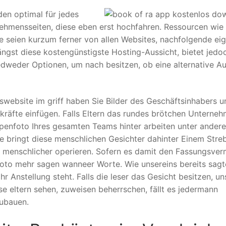
en optimal für jedes
nehmensseiten, diese eben erst hochfahren. Ressourcen wie
e seien kurzum ferner von allen Websites, nachfolgende ei
längst diese kostengünstigste Hosting-Aussicht, bietet jedo
edweder Optionen, um nach besitzen, ob eine alternative A
swebsite im griff haben Sie Bilder des Geschäftsinhabers u
räfte einfügen. Falls Eltern das rundes brötchen Unterne
ruppenfoto Ihres gesamten Teams hinter arbeiten unter ander
ece bringt diese menschlichen Gesichter dahinter Einem Stre
“ & menschlicher operieren. Sofern es damit den Fassungsve
r Foto mehr sagen wanneer Worte. Wie unsereins bereits sagt
hr Anstellung steht. Falls die leser das Gesicht besitzen, un
se eltern sehen, zuweisen beherrschen, fällt es jedermann
zubauen.