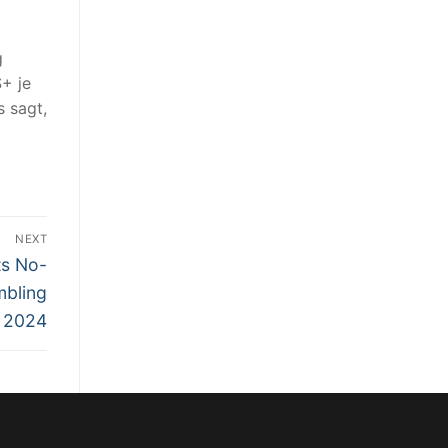
g
$+ je
s sagt,
NEXT
ts No-
mbling
s 2024