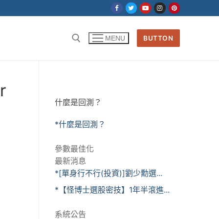
BUTTON
MENU
r
什麼是回測？
*什麼是回測？
參數最佳化
最新消息
*[單身行不行(投資)]劉少勳選...
*【怪博士選股密技】1年半滾進...
系統公告