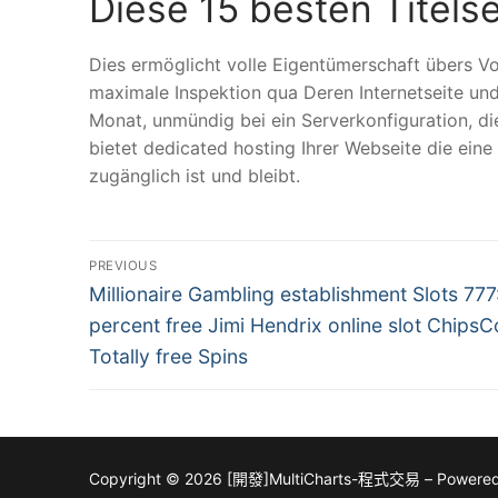
Diese 15 besten Titels
Dies ermöglicht volle Eigentümerschaft übers Vo
maximale Inspektion qua Deren Internetseite und
Monat, unmündig bei ein Serverkonfiguration, di
bietet dedicated hosting Ihrer Webseite die ei
zugänglich ist und bleibt.
文
PREVIOUS
Previous
章
Millionaire Gambling establishment Slots 777
post:
percent free Jimi Hendrix online slot ChipsC
導
Totally free Spins
覽
Copyright © 2026 [開發]MultiCharts-程式交易 – Powere