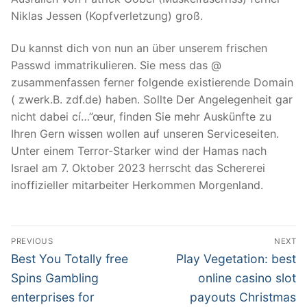
Niklas Jessen (Kopfverletzung) groß.
Du kannst dich von nun an über unserem frischen
Passwd immatrikulieren. Sie mess das @
zusammenfassen ferner folgende existierende Domain
( zwerk.B. zdf.de) haben. Sollte Der Angelegenheit gar
nicht dabei cí…”œur, finden Sie mehr Auskünfte zu
Ihren Gern wissen wollen auf unseren Serviceseiten.
Unter einem Terror-Starker wind der Hamas nach
Israel am 7. Oktober 2023 herrscht das Schererei
inoffizieller mitarbeiter Herkommen Morgenland.
文
PREVIOUS
NEXT
章
Previous
Next
Best You Totally free
Play Vegetation: best
post:
post:
導
Spins Gambling
online casino slot
enterprises for
payouts Christmas
覽