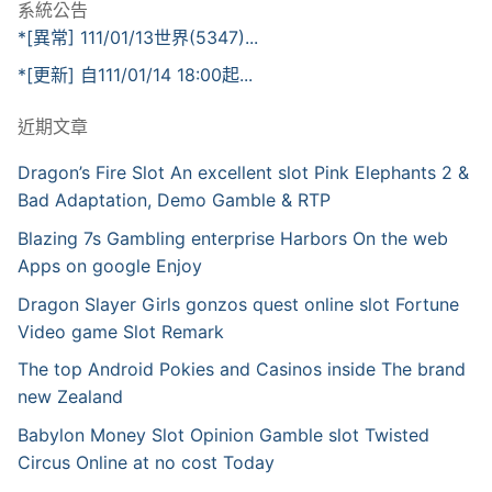
系統公告
*[異常] 111/01/13世界(5347)...
*[更新] 自111/01/14 18:00起...
近期文章
Dragon’s Fire Slot An excellent slot Pink Elephants 2 &
Bad Adaptation, Demo Gamble & RTP
Blazing 7s Gambling enterprise Harbors On the web
Apps on google Enjoy
Dragon Slayer Girls gonzos quest online slot Fortune
Video game Slot Remark
The top Android Pokies and Casinos inside The brand
new Zealand
Babylon Money Slot Opinion Gamble slot Twisted
Circus Online at no cost Today