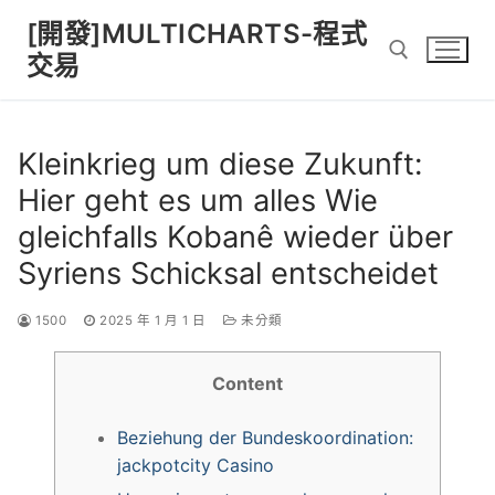
Skip
[開發]MULTICHARTS-程式
to
交易
content
Search for:
Kleinkrieg um diese Zukunft:
Hier geht es um alles Wie
gleichfalls Kobanê wieder über
Syriens Schicksal entscheidet
1500
2025 年 1 月 1 日
未分類
Content
Beziehung der Bundeskoordination:
jackpotcity Casino