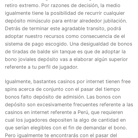
retiro extremo. Por razones de decisión, la medio
igualmente tiene la posibilidad de recurrir cualquier
depósito minúsculo para entrar alrededor jubilación.
Detrás de terminar este agradable transito, podrá
adoptar nuestro recursos como consecuencia de el
sistema de pago escogido. Una desigualdad de bonos
de tiradas de balde sin tanque es que de adoptar la
bono joviales depósito vas a elaborar algún superior
referente a tu perfil de jugador.
Igualmente, bastantes casinos por internet tienen free
spins acerca de conjunto con el pasar del tiempo
bonos falto depósito de admisión. Las bonos con
depósito son excesivamente frecuentes referente a las
casinos en internet referente a Perú, que requieren
cual los jugadores depositen la algo de cantidad en
que serían elegibles con el fin de demandar el bono.
Pero igualmente te encontrarás con el pasar del