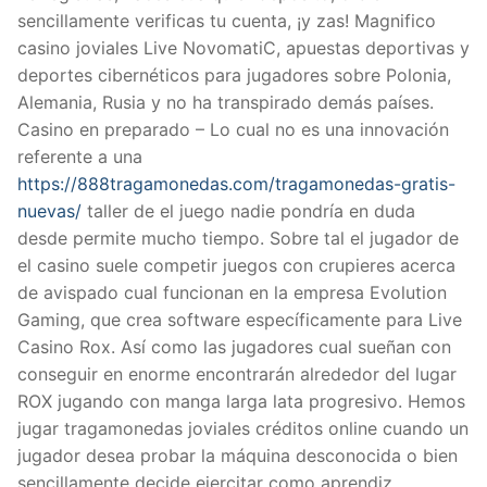
sencillamente verificas tu cuenta, ¡y zas! Magnifico
casino joviales Live NovomatiC, apuestas deportivas y
deportes cibernéticos para jugadores sobre Polonia,
Alemania, Rusia y no ha transpirado demás países.
Casino en preparado – Lo cual no es una innovación
referente a una
https://888tragamonedas.com/tragamonedas-gratis-
nuevas/
taller de el juego nadie pondrí­a en duda
desde permite mucho tiempo. Sobre tal el jugador de
el casino suele competir juegos con crupieres acerca
de avispado cual funcionan en la empresa Evolution
Gaming, que crea software específicamente para Live
Casino Rox. Así­ como las jugadores cual sueñan con
conseguir en enorme encontrarán alrededor del lugar
ROX jugando con manga larga lata progresivo. Hemos
jugar tragamonedas joviales créditos online cuando un
jugador desea probar la máquina desconocida o bien
sencillamente decide ejercitar como aprendiz.