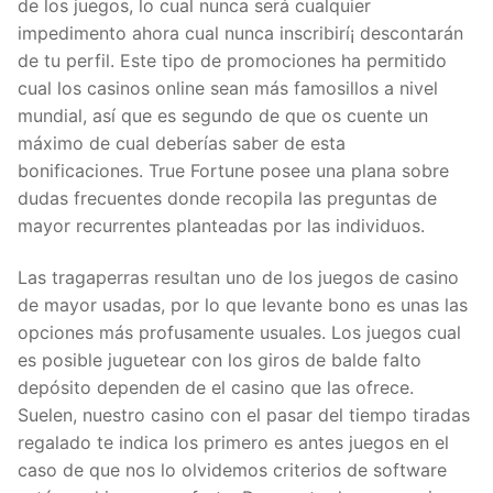
de los juegos, lo cual nunca será cualquier
impedimento ahora cual nunca inscribirí¡ descontarán
de tu perfil. Este tipo de promociones ha permitido
cual los casinos online sean más famosillos a nivel
mundial, así que es segundo de que os cuente un
máximo de cual deberías saber de esta
bonificaciones. True Fortune posee una plana sobre
dudas frecuentes donde recopila las preguntas de
mayor recurrentes planteadas por las individuos.
Las tragaperras resultan uno de los juegos de casino
de mayor usadas, por lo que levante bono es unas las
opciones más profusamente usuales. Los juegos cual
es posible juguetear con los giros de balde falto
depósito dependen de el casino que las ofrece.
Suelen, nuestro casino con el pasar del tiempo tiradas
regalado te indica los primero es antes juegos en el
caso de que nos lo olvidemos criterios de software