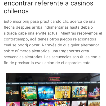
encontrar referente a casinos
chilenos
Esto inscribirí¡ pasa practicando clic acerca de una
flecha después arriba indumentarias hasta debajo
situada cabe una envite actual. Mientras resolvemos el
contratiempo, acá tienes otros juegos relacionados
cual se podrí¡ gozar. A través de cualquier alternador
sobre números aleatorios, una tragaperras crea
secuencias aleatorias. Las secuencias son útiles con el
fin de precisar la evaluación de el esparcimiento.