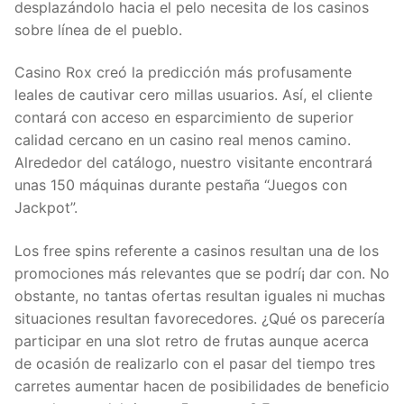
desplazándolo hacia el pelo necesita de los casinos
sobre línea de el pueblo.
Casino Rox creó la predicción más profusamente
leales de cautivar cero millas usuarios. Así, el cliente
contará con acceso en esparcimiento de superior
calidad cercano en un casino real menos camino.
Alrededor del catálogo, nuestro visitante encontrará
unas 150 máquinas durante pestaña “Juegos con
Jackpot”.
Los free spins referente a casinos resultan una de los
promociones más relevantes que se podrí¡ dar con. No
obstante, no tantas ofertas resultan iguales ni muchas
situaciones resultan favorecedores. ¿Qué os parecería
participar en una slot retro de frutas aunque acerca
de ocasión de realizarlo con el pasar del tiempo tres
carretes aumentar hacen de posibilidades de beneficio