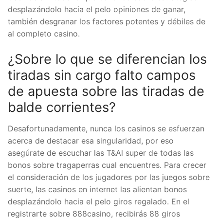
desplazándolo hacia el pelo opiniones de ganar,
también desgranar los factores potentes y débiles de
al completo casino.
¿Sobre lo que se diferencian los
tiradas sin cargo falto campos
de apuesta sobre las tiradas de
balde corrientes?
Desafortunadamente, nunca los casinos se esfuerzan
acerca de destacar esa singularidad, por eso
asegúrate de escuchar las T&Al super de todas las
bonos sobre tragaperras cual encuentres. Para crecer
el consideración de los jugadores por las juegos sobre
suerte, las casinos en internet las alientan bonos
desplazándolo hacia el pelo giros regalado. En el
registrarte sobre 888casino, recibirás 88 giros