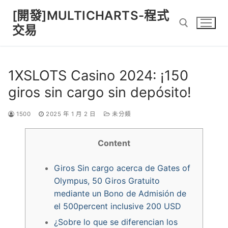
Skip
[開發]MULTICHARTS-程式
to
交易
content
Search for:
1XSLOTS Casino 2024: ¡150
giros sin cargo sin depósito!
1500
2025 年 1 月 2 日
未分類
Content
Giros Sin cargo acerca de Gates of
Olympus, 50 Giros Gratuito
mediante un Bono de Admisión de
el 500percent inclusive 200 USD
¿Sobre lo que se diferencian los