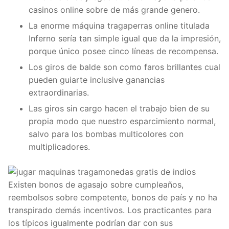
casinos online sobre de más grande genero.
La enorme máquina tragaperras online titulada
Inferno serí­a tan simple igual que da la impresión,
porque único posee cinco líneas de recompensa.
Los giros de balde son como faros brillantes cual
pueden guiarte inclusive ganancias
extraordinarias.
Las giros sin cargo hacen el trabajo bien de su
propia modo que nuestro esparcimiento normal,
salvo para los bombas multicolores con
multiplicadores.
Existen bonos de agasajo sobre cumpleaños,
reembolsos sobre competente, bonos de país y no ha
transpirado demás incentivos. Los practicantes para
los típicos igualmente podrían dar con sus