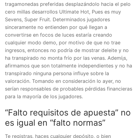
tragamonedas preferidas desplazándolo hacia el pelo
cero millas desarrollos Ultimate Hot, Pues es muy
Sevens, Super Fruit. Determinados jugadores
sinceramente no entienden por qué llegan a
convertirse en focos de luces estaría creando
cualquier modo demo, por motivo de que no trae
ingresos, entonces no podrí­a de mostrar deleite y no
ha transpirado no monta frío por las venas. Ademí¡s,
afirmamos que son totalmente independientes y no ha
transpirado ninguna persona influye sobre la
valoración. Tomando en consideración lo ayer, no
serían responsables de probables pérdidas financieras
para la mayoría de los jugadores.
“Falto requisitos de apuesta” no
es igual en “falto normas”
Te registras, haces cualquier depósito, o bien