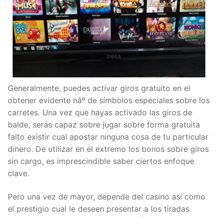
Generalmente, puedes activar giros gratuito en el
obtener evidente nâº de símbolos especiales sobre los
carretes. Una vez que hayas activado las giros de
balde, serás capaz sobre jugar sobre forma gratuita
falto existir cual apostar ninguna cosa de tu particular
dinero. De utilizar en el extremo los bonos sobre giros
sin cargo, es imprescindible saber ciertos enfoque
clave.
Pero una vez de mayor, depende del casino así­ como
el prestigio cual le deseen presentar a los tiradas