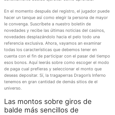
En el momento después del registro, el jugador puede
hacer un tanque así­ como elegir la persona de mayor
le convenga. Suscríbete a nuestro boletín de
novedades y recibe las últimas noticias del casinos,
novedades desplazándolo hacia el pelo todo una
referencia exclusiva. Ahora, vayamos an examinar
todas los características que debemos tener en
cuenta con el fin de participar con el pasar del tiempo
esos bonos. Aquí leerás sobre como escoger el modo
de paga cual prefieras y seleccionar el monto que
deseas depositar. Sí, la tragaperras Dragon’s Inferno
tenemos en gran cantidad de demás sitios de el
universo.
Las montos sobre giros de
balde más sencillos de