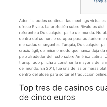
tanque 
Ademí¡s, podés continuar las meetings virtuales 
ofrece Rivalo. La profesión sobre Rivalo es dis
referente a De cualquier parte del mundo. No o
dentro del comercio europeo para posteriormente
mercados emergentes.
Turquía, De cualquier pa
creció ágil, del mismo modo que nunca deja de 
pelo alrededor del resto sobre América Latina. Ú
transpirado pincha a construir la mayoría de l
del mundo. En 2011, fue una de las primeras plata
dentro del aldea para soltar el traducción online
Top tres de casinos cu
de cinco euros