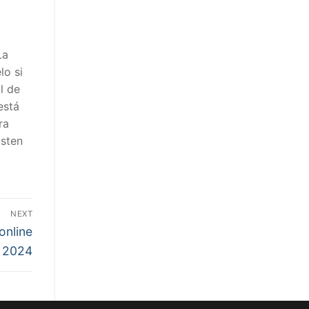
La
lo si
l de
está
ra
isten
NEXT
online
a 2024