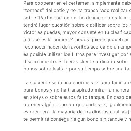
Para cooperar en el certamen, simplemente deb
“torneos” del patio y no ha transpirado realizar 
sobre “Participar” con el fin de iniciar a realiza
tendrá lugar cuestión sobre clasificar sobre lo
victorias puedas, mayor consiste en tu clasific
a â qué es lo primero? juegos quieres juguetear
reconocer hacen de favoritos acerca de un empez
es posible utilizar los filtros para investigar p
discernimiento. Si fueras cliente ordinario sobr
bonos sobre lealtad por su tiempo sobre una tar
La siguiente sería una enorme vez para familiari
para bonos y no ha transpirado mirar la manera 
en zlotys o sobre euros falto tanque. En caso 
obtener algún bono porque cada vez, igualmente 
es recuperar la mayoría de los dineros cual las 
te permitirá conseguir algún bono sin tanque y 