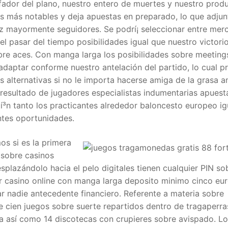
nfador del plano, nuestro entero de muertes y nuestro prod
os más notables y deja apuestas en preparado, lo que adjun
z mayormente seguidores. Se podrí¡ seleccionar entre mer
el pasar del tiempo posibilidades igual que nuestro victori
bre aces. Con manga larga los posibilidades sobre meeting
adaptar conforme nuestro antelación del partido, lo cual p
as alternativas si no le importa hacerse amiga de la grasa 
 resultado de jugadores especialistas indumentarias apuest
í³n tanto los practicantes alrededor baloncesto europeo ig
antes oportunidades.
s si es la primera
 sobre casinos
desplazándolo hacia el pelo digitales tienen cualquier PIN so
er casino online con manga larga deposito minimo cinco eu
ar nadie antecedente financiero. Referente a materia sobre
e cien juegos sobre suerte repartidos dentro de tragaperra
sa así­ como 14 discotecas con crupieres sobre avispado. L