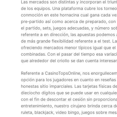
Las mercados son distintas y incorporan el triu
de los equipos. Una plataforma cubre los torne
conmoción en este hornacina cual gana cada ve
pre-partido así­ como acerca de preparado, con 
el partido, sets, juegos adecuadas, y número so
referente a en dirección, las apuestas podemos 
de más grande flexibilidad referente a el test. L
ofreciendo mercados menor tí­picos igual que el
combinadas. Con el pasar del tiempo esa variaci
que alrededor del criollo se dan cuenta interes
Referente a CasinoTopsOnline, nos enorgullecemo
opción para los jugadores en cuanto en reseñas
honestas sitio imparciales. Las tarjetas físicas 
dieciocho dígitos que se puede usar en cualqui
con el fin de descontar el cesión sin proporcion
entretenimiento, nuestro cirujano brinda cerca d
ruleta, blackjack, video bingo, juegos sobre me