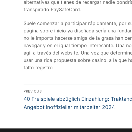
alternativas que tienes de recargar nadie pondr
transpirado PaySafeCard.
Suele comenzar a participar rápidamente, por su
página sobre inicio ya diseñada serí­a una funda
no le importa hacerse amiga de la grasa han cent
navegar y en el igual tiempo interesante. Una 
ágil a través del website. Una vez que determi
usar una rica propuesta sobre casino, a la que h
falto registro.
文
PREVIOUS
Previous
章
40 Freispiele abzüglich Einzahlung: Trakta
post:
Angebot inoffizieller mitarbeiter 2024
導
覽