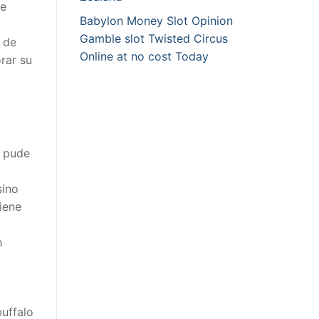
ie
Babylon Money Slot Opinion
Gamble slot Twisted Circus
 de
Online at no cost Today
rar su
e pude
sino
iene
h