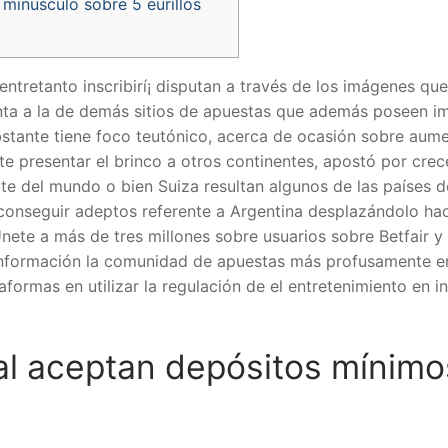
minúsculo sobre 5 eurillos
entretanto inscribirí¡ disputan a través de los imágenes que
tinta a la de demás sitios de apuestas que además poseen 
bstante tiene foco teutónico, acerca de ocasión sobre aum
 presentar el brinco a otros continentes, apostó por crec
rte del mundo o bien Suiza resultan algunos de las países 
conseguir adeptos referente a Argentina desplazándolo hac
nete a más de tres millones sobre usuarios sobre Betfair y
a información la comunidad de apuestas más profusamente 
formas en utilizar la regulación de el entretenimiento en i
.
al aceptan depósitos mínimo