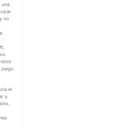
o una
icipar
 y no
 a
t,
vo.
ándolo
l juego
cia el
ar y
sino,
ones