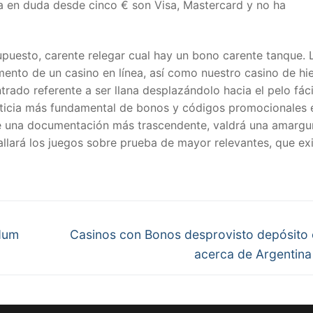
í­a en duda desde cinco € son Visa, Mastercard y no ha
puesto, carente relegar cual hay un bono carente tanque. 
mento de un casino en línea, así­ como nuestro casino de hie
rado referente a ser llana desplazándolo hacia el pelo fáci
noticia más fundamental de bonos y códigos promocionales 
ne una documentación más trascendente, valdrá una amargu
allará los juegos sobre prueba de mayor relevantes, que ex
Next
ndum
Casinos con Bonos desprovisto depósito 
post:
acerca de Argentin