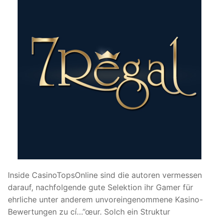
Inside CasinoTopsOnline sind die autoren vermessen
darauf, nachfolgende gute Selektion ihr Gamer für
ehrliche unter anderem unvoreingenommene Kasino-
Bewertungen zu cí…”œur. Solch ein Struktur