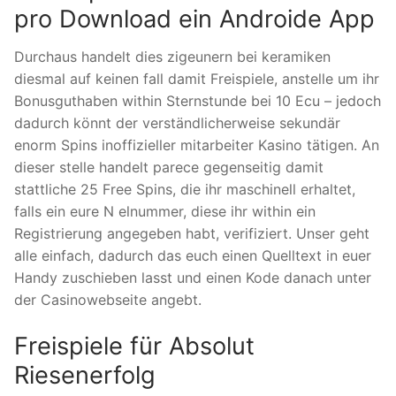
pro Download ein Androide App
Durchaus handelt dies zigeunern bei keramiken
diesmal auf keinen fall damit Freispiele, anstelle um ihr
Bonusguthaben within Sternstunde bei 10 Ecu – jedoch
dadurch könnt der verständlicherweise sekundär
enorm Spins inoffizieller mitarbeiter Kasino tätigen. An
dieser stelle handelt parece gegenseitig damit
stattliche 25 Free Spins, die ihr maschinell erhaltet,
falls ein eure N elnummer, diese ihr within ein
Registrierung angegeben habt, verifiziert. Unser geht
alle einfach, dadurch das euch einen Quelltext in euer
Handy zuschieben lasst und einen Kode danach unter
der Casinowebseite angebt.
Freispiele für Absolut
Riesenerfolg