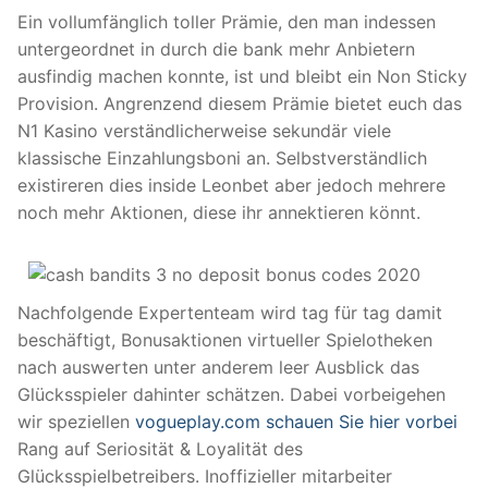
Ein vollumfänglich toller Prämie, den man indessen
untergeordnet in durch die bank mehr Anbietern
ausfindig machen konnte, ist und bleibt ein Non Sticky
Provision. Angrenzend diesem Prämie bietet euch das
N1 Kasino verständlicherweise sekundär viele
klassische Einzahlungsboni an. Selbstverständlich
existireren dies inside Leonbet aber jedoch mehrere
noch mehr Aktionen, diese ihr annektieren könnt.
Nachfolgende Expertenteam wird tag für tag damit
beschäftigt, Bonusaktionen virtueller Spielotheken
nach auswerten unter anderem leer Ausblick das
Glücksspieler dahinter schätzen. Dabei vorbeigehen
wir speziellen
vogueplay.com schauen Sie hier vorbei
Rang auf Seriosität & Loyalität des
Glücksspielbetreibers. Inoffizieller mitarbeiter