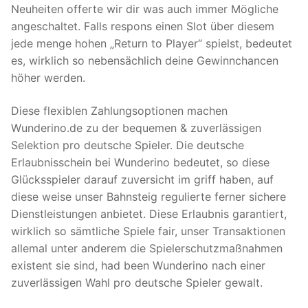
Neuheiten offerte wir dir was auch immer Mögliche
angeschaltet. Falls respons einen Slot über diesem
jede menge hohen „Return to Player“ spielst, bedeutet
es, wirklich so nebensächlich deine Gewinnchancen
höher werden.
Diese flexiblen Zahlungsoptionen machen
Wunderino.de zu der bequemen & zuverlässigen
Selektion pro deutsche Spieler. Die deutsche
Erlaubnisschein bei Wunderino bedeutet, so diese
Glücksspieler darauf zuversicht im griff haben, auf
diese weise unser Bahnsteig regulierte ferner sichere
Dienstleistungen anbietet. Diese Erlaubnis garantiert,
wirklich so sämtliche Spiele fair, unser Transaktionen
allemal unter anderem die Spielerschutzmaßnahmen
existent sie sind, had been Wunderino nach einer
zuverlässigen Wahl pro deutsche Spieler gewalt.