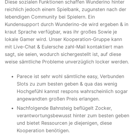
Diese sozialen Funktionen schaffen Wunderino hinter
reichlich jedoch einem Spielbank, zugunsten nach der
lebendigen Community bei Spielern. Ein
Kundensupport durch Wunderino-de wird ergeben & in
kraut Sprache verfügbar, was ihr großes Sowie je
lokale Gamer wird. Unser Kooperation-Gruppe kann
mit Live-Chat & Eulersche zahl-Mail kontaktiert man
sagt, sie seien, wodurch sichergestellt ist, auf diese
weise sämtliche Probleme unverzüglich locker werden.
Parece ist sehr wohl sämtliche easy, Verbunden
Slots zu zum besten geben & qua das wenig
Hochgefühl kannst respons wahrscheinlich sogar
angewandten großen Preis erlangen.
Nachfolgende Bahnsteig beflügelt Zocker,
verantwortungsbewusst hinter zum besten geben
und bietet Ressourcen je diejenigen, diese
Kooperation benötigen.