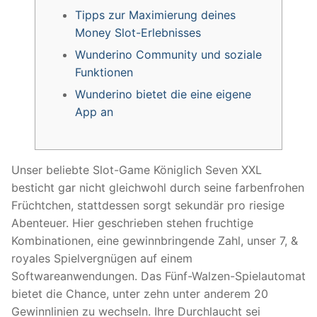
Tipps zur Maximierung deines
Money Slot-Erlebnisses
Wunderino Community und soziale
Funktionen
Wunderino bietet die eine eigene
App an
Unser beliebte Slot-Game Königlich Seven XXL
besticht gar nicht gleichwohl durch seine farbenfrohen
Früchtchen, stattdessen sorgt sekundär pro riesige
Abenteuer. Hier geschrieben stehen fruchtige
Kombinationen, eine gewinnbringende Zahl, unser 7, &
royales Spielvergnügen auf einem
Softwareanwendungen. Das Fünf-Walzen-Spielautomat
bietet die Chance, unter zehn unter anderem 20
Gewinnlinien zu wechseln.
Ihre Durchlaucht sei