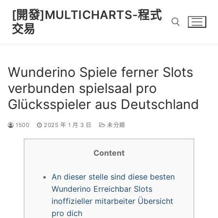
Skip
[開發]MULTICHARTS-程式
to
交易
content
Search for:
Wunderino Spiele ferner Slots
verbunden spielsaal pro
Glücksspieler aus Deutschland
1500
2025 年 1 月 3 日
未分類
Content
An dieser stelle sind diese besten
Wunderino Erreichbar Slots
inoffizieller mitarbeiter Übersicht
pro dich