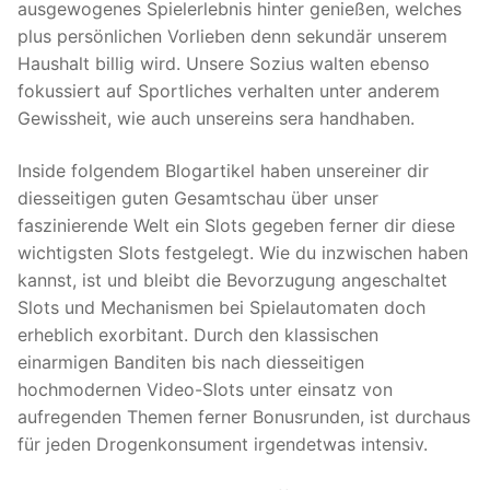
ausgewogenes Spielerlebnis hinter genießen, welches
plus persönlichen Vorlieben denn sekundär unserem
Haushalt billig wird. Unsere Sozius walten ebenso
fokussiert auf Sportliches verhalten unter anderem
Gewissheit, wie auch unsereins sera handhaben.
Inside folgendem Blogartikel haben unsereiner dir
diesseitigen guten Gesamtschau über unser
faszinierende Welt ein Slots gegeben ferner dir diese
wichtigsten Slots festgelegt. Wie du inzwischen haben
kannst, ist und bleibt die Bevorzugung angeschaltet
Slots und Mechanismen bei Spielautomaten doch
erheblich exorbitant. Durch den klassischen
einarmigen Banditen bis nach diesseitigen
hochmodernen Video-Slots unter einsatz von
aufregenden Themen ferner Bonusrunden, ist durchaus
für jeden Drogenkonsument irgendetwas intensiv.