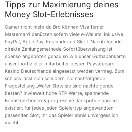
Tipps zur Maximierung deines
Money Slot-Erlebnisses
Gamer nicht mehr da Brd können Visa ferner
Mastercard benützen sofern viele e-Wallets, inklusive
PayPal, ApplePay, Engländer ud Skrill. Nachfolgende
direkte Zahlungsmethode Sofortüberweisung ist
ebenso angeboten genau so wie unser Guthabenkarte,
unser inoffizieller mitarbeiter besten Paysafecard
Kasino Deutschlands eingesetzt werden vermag. Zum
schluss lässt sich schildern, sic nachfolgende
Fragestellung „Wafer Slots sie sind nachfolgende
besten? Inwieweit hohe RTP-Werte, spannende
Bonusfunktionen & progressive Jackpots – parece
existiert für jedes jeden Spielertyp angewandten
passenden Slot, ihr das Spielerlebnis unvergesslich
macht.