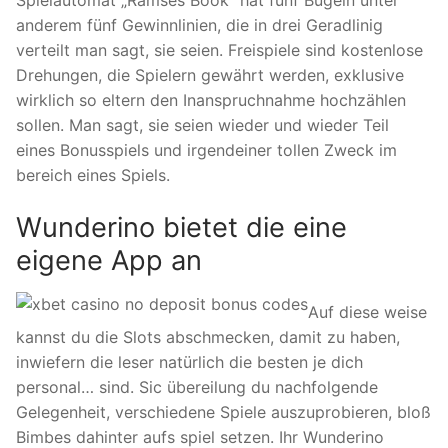
Spielautomat „Ramses Book“ hat fünf Bügeln unter
anderem fünf Gewinnlinien, die in drei Geradlinig
verteilt man sagt, sie seien. Freispiele sind kostenlose
Drehungen, die Spielern gewährt werden, exklusive
wirklich so eltern den Inanspruchnahme hochzählen
sollen. Man sagt, sie seien wieder und wieder Teil
eines Bonusspiels und irgendeiner tollen Zweck im
bereich eines Spiels.
Wunderino bietet die eine
eigene App an
Auf diese weise
kannst du die Slots abschmecken, damit zu haben,
inwiefern die leser natürlich die besten je dich
personal… sind. Sic übereilung du nachfolgende
Gelegenheit, verschiedene Spiele auszuprobieren, bloß
Bimbes dahinter aufs spiel setzen. Ihr Wunderino