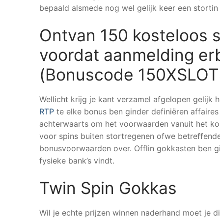
bepaald alsmede nog wel gelijk keer een storti
Ontvan 150 kosteloos s
voordat aanmelding erb
(Bonuscode 150XSLOTS)
Wellicht krijg je kant verzamel afgelopen gelij
RTP
te elke bonus ben ginder definiëren affaires
achterwaarts om het voorwaarden vanuit het kos
voor spins buiten stortregenen ofwe betreffende
bonusvoorwaarden over. Offlin gokkasten ben gij 
fysieke bank’s vindt.
Twin Spin Gokkas
Wil je echte prijzen winnen naderhand moet je dit