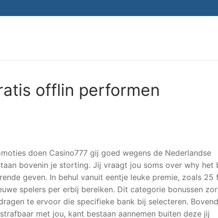
Search for:
atis offlin performen
romoties doen Casino777 gij goed wegens de Nederlandse
taan bovenin je storting. Jij vraagt jou soms over why het
rende geven. In behul vanuit eentje leuke premie, zoals 25 
ieuwe spelers per erbij bereiken.
Dit categorie bonussen zor
edragen te ervoor die specifieke bank bij selecteren. Boven
 strafbaar met jou, kant bestaan aannemen buiten deze jij