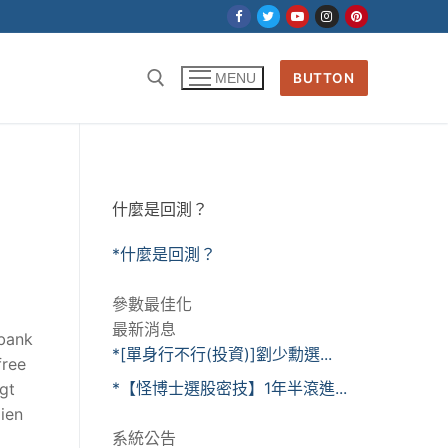
BUTTON
MENU
什麼是回測？
*什麼是回測？
參數最佳化
最新消息
 bank
*[單身行不行(投資)]劉少勳選...
free
*【怪博士選股密技】1年半滾進...
gt
dien
系統公告