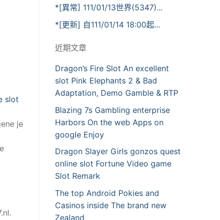
*[異常] 111/01/13世界(5347)...
*[更新] 自111/01/14 18:00起...
近期文章
Dragon’s Fire Slot An excellent
slot Pink Elephants 2 & Bad
Adaptation, Demo Gamble & RTP
 slot
Blazing 7s Gambling enterprise
Harbors On the web Apps on
ene je
google Enjoy
te
Dragon Slayer Girls gonzos quest
online slot Fortune Video game
Slot Remark
The top Android Pokies and
Casinos inside The brand new
.nl.
Zealand