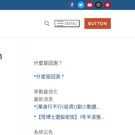
BUTTON
MENU
n
什麼是回測？
*什麼是回測？
參數最佳化
最新消息
*[單身行不行(投資)]劉少勳選...
*【怪博士選股密技】1年半滾進...
系統公告