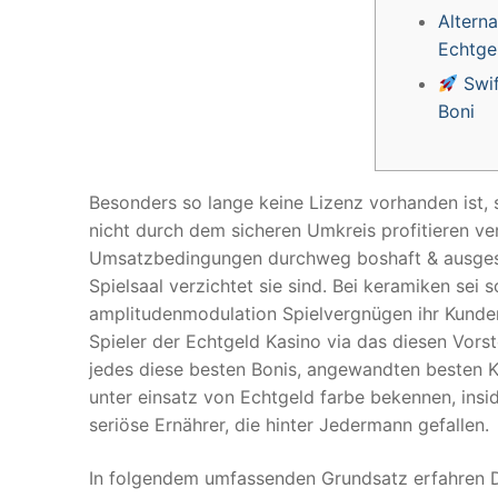
Alterna
Echtge
Swif
Boni
Besonders so lange keine Lizenz vorhanden ist, s
nicht durch dem sicheren Umkreis profitieren v
Umsatzbedingungen durchweg boshaft & ausgesch
Spielsaal verzichtet sie sind. Bei keramiken sei 
amplitudenmodulation Spielvergnügen ihr Kunden
Spieler der Echtgeld Kasino via das diesen Vorst
jedes diese besten Bonis, angewandten besten K
unter einsatz von Echtgeld farbe bekennen, insi
seriöse Ernährer, die hinter Jedermann gefallen.
In folgendem umfassenden Grundsatz erfahren Di