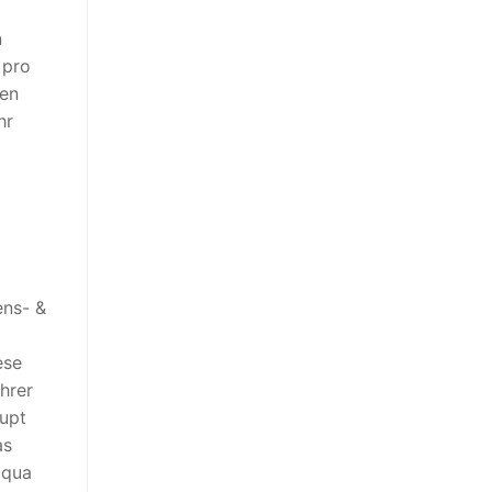
n
 pro
ten
hr
ens- &
ese
hrer
aupt
as
 qua