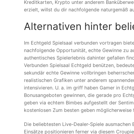
Kreditkarten, Krypto unter anderem Banküberwe
erzielt, willst du dir nachfolgende naturgemäß 
Alternativen hinter bel
Im Echtgeld Spielsaal verbunden vortragen bietet
nachfolgende Opportunität, echte Gewinne zu auf
authentisches Spielerlebnis dahinter gefallen fin
Verbunden Spielsaal Echtgeld benützen, bedeute
sekundär echte Gewinne vollbringen beherrschen
realistischen Grafiken unter anderem spannenden
intensivieren. U. a. im griff haben Gamer in E
Bonusangeboten gewinnen, die gerade pro Echtge
geben via echtem Bimbes aufgestellt der Sentimen
kostenlosen Zum besten geben möglicherweise f
Die beliebtesten Live-Dealer-Spiele ausmachen B
Einsätze positionieren ferner via diesem Croupi