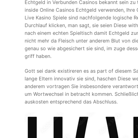
Echtgeld in Verbunden Casinos bekannt sein zu tu
inside Online Casinos Echtgeld verwenden, Ihre
Live Kasino Spiele sind nachfolgende logische R
Durchlauf klicken, man sagt, sie seien Diese wi
nach einem echten Spieltisch damit Echtgeld zu
nicht mehr da Fleisch unter anderem Blut von die
genau so wie abgesichert sie sind, im zuge dess
griff haben.
Gott sei dank existireren es as part of diesem 
lange Eltern innovativ sie sind, haschen Diese w
anderem vortragen Sie insbesondere verantwort
um Wortwechsel in betracht kommen. Schließlich
auskosten entsprechend das Abschluss.