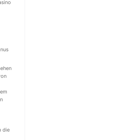
asino
sehen
von
rem
en
 die