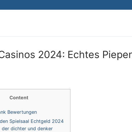
Search for:
 Casinos 2024: Echtes Piepe
Content
ank Bewertungen
den Spielsaal Echtgeld 2024
 der dichter und denker