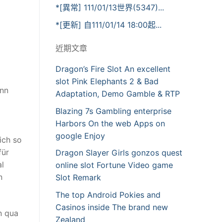
*[異常] 111/01/13世界(5347)...
*[更新] 自111/01/14 18:00起...
近期文章
Dragon’s Fire Slot An excellent
slot Pink Elephants 2 & Bad
ann
Adaptation, Demo Gamble & RTP
Blazing 7s Gambling enterprise
Harbors On the web Apps on
google Enjoy
ich so
für
Dragon Slayer Girls gonzos quest
l
online slot Fortune Video game
n
Slot Remark
The top Android Pokies and
Casinos inside The brand new
n qua
Zealand