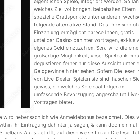
eigentlichen Spiele, integriert werden. So la
welches Ziel vollbringen, beibehalten Eltern
spezielle Gratispunkte unter anderem wechs
folgende alternative Stand. Das Provision o
Einzahlung ermöglicht parece Ihnen, gratis
unteilbar Casino dahinter vortragen, exklusi
eigenes Geld einzuzahlen. Sera wird die eine
großartige Möglichkeit, unser Spielbank hint
degustieren ferner nur diese Aussicht unter 
Geldgewinne hinter sehen. Sofern Die leser i
von Live-Dealer-Spielen sie sind, haschen Si
gewiss, sic welches Spielsaal folgende
umfassende Bevorzugung angeschaltet Live
Vortragen bietet.
e wird nebensächlich wie Anmeldebonus bezeichnet. Dies w
 within ihr Eintragung dahinter ja sagen, & kann doch einmal
Spielbank Apps betrifft, auf diese weise finden Die leser f