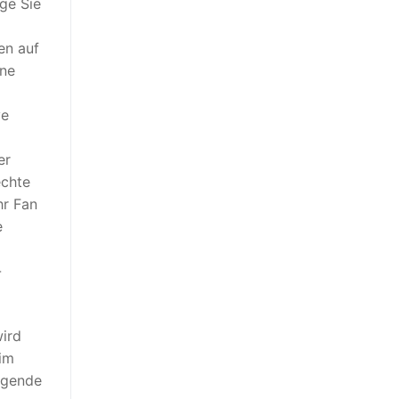
nge Sie
en auf
hne
ve
er
echte
hr Fan
e
-
ird
 im
olgende