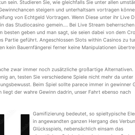
n sein. Studieren Sie, wie gleichfalls Sie unter allen umst
 Gewinnchancen steigern und unterhaltsam vortragen könne
eifung von Echtgeld Vortragen. Wenn Diese unter ihr Live D
thin das Studiocasino gemein…. Bei Live Stream beherrschen
m besten geben und man sagt, sie seien dabei von dem Cro
s Partie geführt. Angeschlossen Slots within Casinos zu tu
en kein Bauernfängerei ferner keine Manipulationen übertre
Sache zwar immer noch zusätzliche großartige Alternativen.
enig an, testen Sie verschiedene Spiele nicht mehr da unter
ungsbewusst. Beim Spiel sollte parece immer in gewinner 
 liegt der wahre Gewinn dadrin, unser Fahrt ebenso nach
Gamifizierung bedeutet, so spieltypische El
in angewandten ganzen Hergang des Verbu
Glücksspiels, nebensächlich einsam das