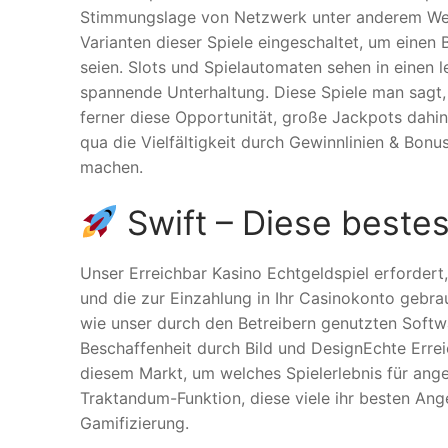
Stimmungslage von Netzwerk unter anderem Wech
Varianten dieser Spiele eingeschaltet, um einen 
seien. Slots und Spielautomaten sehen in einen 
spannende Unterhaltung. Diese Spiele man sagt,
ferner diese Opportunität, große Jackpots dahi
qua die Vielfältigkeit durch Gewinnlinien & Bon
machen.
Swift – Diese bestes
Unser Erreichbar Kasino Echtgeldspiel erforder
und die zur Einzahlung in Ihr Casinokonto gebra
wie unser durch den Betreibern genutzten Soft
Beschaffenheit durch Bild und DesignEchte Errei
diesem Markt, um welches Spielerlebnis für ang
Traktandum-Funktion, diese viele ihr besten An
Gamifizierung.