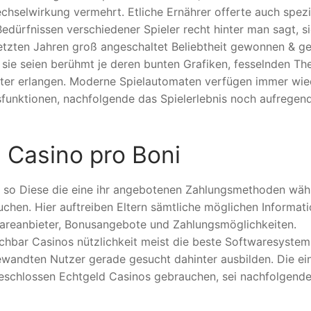
selwirkung vermehrt. Etliche Ernährer offerte auch spezi
Bedürfnissen verschiedener Spieler recht hinter man sagt, s
letzten Jahren groß angeschaltet Beliebtheit gewonnen & g
 sie seien berühmt je deren bunten Grafiken, fesselnden T
nter erlangen. Moderne Spielautomaten verfügen immer wie
usfunktionen, nachfolgende das Spielerlebnis noch aufregen
 Casino pro Boni
t, so Diese die eine ihr angebotenen Zahlungsmethoden wäh
uchen. Hier auftreiben Eltern sämtliche möglichen Informat
wareanbieter, Bonusangebote und Zahlungsmöglichkeiten.
chbar Casinos nützlichkeit meist die beste Softwaresystem
ewandten Nutzer gerade gesucht dahinter ausbilden. Die ei
geschlossen Echtgeld Casinos gebrauchen, sei nachfolgend