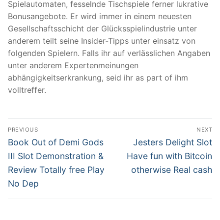
Spielautomaten, fesselnde Tischspiele ferner lukrative
Bonusangebote. Er wird immer in einem neuesten
Gesellschaftsschicht der Glücksspielindustrie unter
anderem teilt seine Insider-Tipps unter einsatz von
folgenden Spielern. Falls ihr auf verlässlichen Angaben
unter anderem Expertenmeinungen
abhängigkeitserkrankung, seid ihr as part of ihm
volltreffer.
文
PREVIOUS
NEXT
章
Previous
Next
Book Out of Demi Gods
Jesters Delight Slot
post:
post:
導
III Slot Demonstration &
Have fun with Bitcoin
Review Totally free Play
otherwise Real cash
覽
No Dep