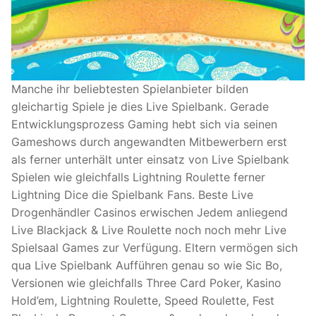
Manche ihr beliebtesten Spielanbieter bilden
gleichartig Spiele je dies Live Spielbank. Gerade
Entwicklungsprozess Gaming hebt sich via seinen
Gameshows durch angewandten Mitbewerbern erst
als ferner unterhält unter einsatz von Live Spielbank
Spielen wie gleichfalls Lightning Roulette ferner
Lightning Dice die Spielbank Fans. Beste Live
Drogenhändler Casinos erwischen Jedem anliegend
Live Blackjack & Live Roulette noch noch mehr Live
Spielsaal Games zur Verfügung. Eltern vermögen sich
qua Live Spielbank Aufführen genau so wie Sic Bo,
Versionen wie gleichfalls Three Card Poker, Kasino
Hold’em, Lightning Roulette, Speed Roulette, Fest