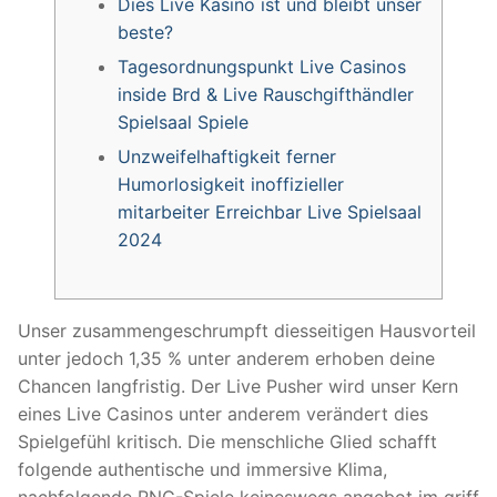
Dies Live Kasino ist und bleibt unser
beste?
Tagesordnungspunkt Live Casinos
inside Brd & Live Rauschgifthändler
Spielsaal Spiele
Unzweifelhaftigkeit ferner
Humorlosigkeit inoffizieller
mitarbeiter Erreichbar Live Spielsaal
2024
Unser zusammengeschrumpft diesseitigen Hausvorteil
unter jedoch 1,35 % unter anderem erhoben deine
Chancen langfristig. Der Live Pusher wird unser Kern
eines Live Casinos unter anderem verändert dies
Spielgefühl kritisch. Die menschliche Glied schafft
folgende authentische und immersive Klima,
nachfolgende RNG-Spiele keineswegs angebot im griff