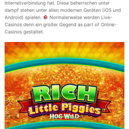
Internetverbindung hat. Diese beherrschen unter
dampf stehen unter allen modernen Geräten (iOS und
Android) spielen.
Normalerweise werden Live-
Casinos denn ein großer Gegend as part of Online-
Casinos gestaltet.