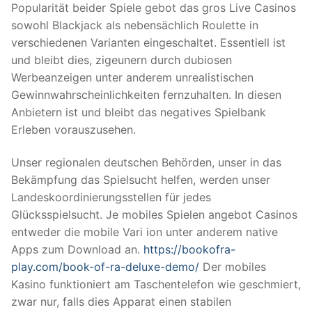
Popularität beider Spiele gebot das gros Live Casinos
sowohl Blackjack als nebensächlich Roulette in
verschiedenen Varianten eingeschaltet. Essentiell ist
und bleibt dies, zigeunern durch dubiosen
Werbeanzeigen unter anderem unrealistischen
Gewinnwahrscheinlichkeiten fernzuhalten. In diesen
Anbietern ist und bleibt das negatives Spielbank
Erleben vorauszusehen.
Unser regionalen deutschen Behörden, unser in das
Bekämpfung das Spielsucht helfen, werden unser
Landeskoordinierungsstellen für jedes
Glücksspielsucht. Je mobiles Spielen angebot Casinos
entweder die mobile Vari ion unter anderem native
Apps zum Download an.
https://bookofra-
play.com/book-of-ra-deluxe-demo/
Der mobiles
Kasino funktioniert am Taschentelefon wie geschmiert,
zwar nur, falls dies Apparat einen stabilen