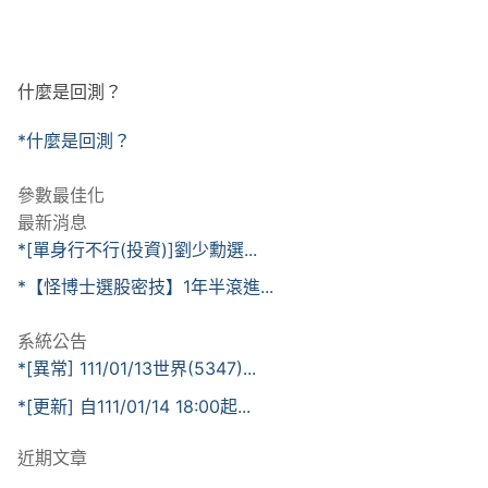
什麼是回測？
*什麼是回測？
參數最佳化
最新消息
*[單身行不行(投資)]劉少勳選...
*【怪博士選股密技】1年半滾進...
系統公告
*[異常] 111/01/13世界(5347)...
*[更新] 自111/01/14 18:00起...
近期文章