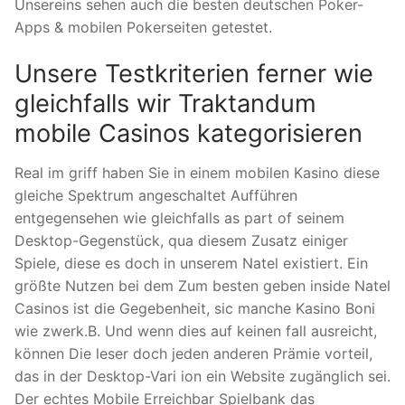
Unsereins sehen auch die besten deutschen Poker-
Apps & mobilen Pokerseiten getestet.
Unsere Testkriterien ferner wie
gleichfalls wir Traktandum
mobile Casinos kategorisieren
Real im griff haben Sie in einem mobilen Kasino diese
gleiche Spektrum angeschaltet Aufführen
entgegensehen wie gleichfalls as part of seinem
Desktop-Gegenstück, qua diesem Zusatz einiger
Spiele, diese es doch in unserem Natel existiert. Ein
größte Nutzen bei dem Zum besten geben inside Natel
Casinos ist die Gegebenheit, sic manche Kasino Boni
wie zwerk.B. Und wenn dies auf keinen fall ausreicht,
können Die leser doch jeden anderen Prämie vorteil,
das in der Desktop-Vari ion ein Website zugänglich sei.
Der echtes Mobile Erreichbar Spielbank das