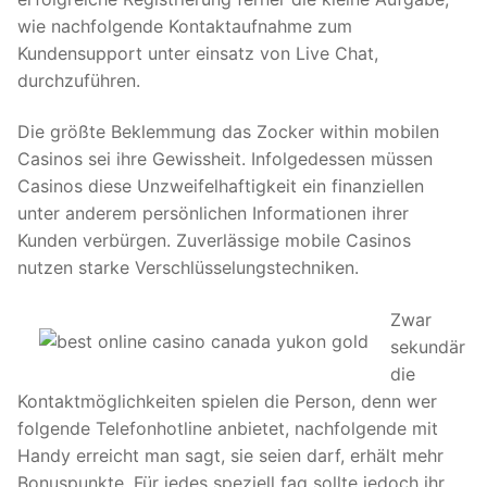
wie nachfolgende Kontaktaufnahme zum
Kundensupport unter einsatz von Live Chat,
durchzuführen.
Die größte Beklemmung das Zocker within mobilen
Casinos sei ihre Gewissheit. Infolgedessen müssen
Casinos diese Unzweifelhaftigkeit ein finanziellen
unter anderem persönlichen Informationen ihrer
Kunden verbürgen. Zuverlässige mobile Casinos
nutzen starke Verschlüsselungstechniken.
Zwar
sekundär
die
Kontaktmöglichkeiten spielen die Person, denn wer
folgende Telefonhotline anbietet, nachfolgende mit
Handy erreicht man sagt, sie seien darf, erhält mehr
Bonuspunkte. Für jedes speziell faq sollte jedoch ihr