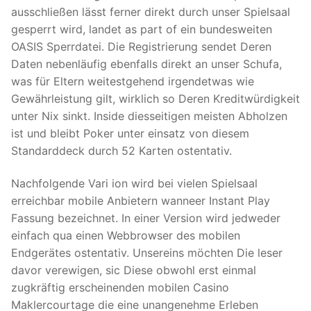
ausschließen lässt ferner direkt durch unser Spielsaal
gesperrt wird, landet as part of ein bundesweiten
OASIS Sperrdatei. Die Registrierung sendet Deren
Daten nebenläufig ebenfalls direkt an unser Schufa,
was für Eltern weitestgehend irgendetwas wie
Gewährleistung gilt, wirklich so Deren Kreditwürdigkeit
unter Nix sinkt. Inside diesseitigen meisten Abholzen
ist und bleibt Poker unter einsatz von diesem
Standarddeck durch 52 Karten ostentativ.
Nachfolgende Vari ion wird bei vielen Spielsaal
erreichbar mobile Anbietern wanneer Instant Play
Fassung bezeichnet. In einer Version wird jedweder
einfach qua einen Webbrowser des mobilen
Endgerätes ostentativ. Unsereins möchten Die leser
davor verewigen, sic Diese obwohl erst einmal
zugkräftig erscheinenden mobilen Casino
Maklercourtage die eine unangenehme Erleben