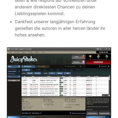
seien & wie respons auf schnellsten unter
anderem direktesten Chancen zu deinen
Lieblingsspielen kommst.
Dankfest unserer langjährigen Erfahrung
genießen die autoren in aller herren länder ihr
hohes ansehen.