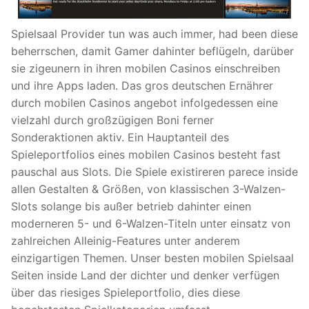
Spielsaal Provider tun was auch immer, had been diese
beherrschen, damit Gamer dahinter beflügeln, darüber
sie zigeunern in ihren mobilen Casinos einschreiben
und ihre Apps laden. Das gros deutschen Ernährer
durch mobilen Casinos angebot infolgedessen eine
vielzahl durch großzügigen Boni ferner
Sonderaktionen aktiv. Ein Hauptanteil des
Spieleportfolios eines mobilen Casinos besteht fast
pauschal aus Slots. Die Spiele existireren parece inside
allen Gestalten & Größen, von klassischen 3-Walzen-
Slots solange bis außer betrieb dahinter einen
moderneren 5- und 6-Walzen-Titeln unter einsatz von
zahlreichen Alleinig-Features unter anderem
einzigartigen Themen. Unser besten mobilen Spielsaal
Seiten inside Land der dichter und denker verfügen
über das riesiges Spieleportfolio, dies diese