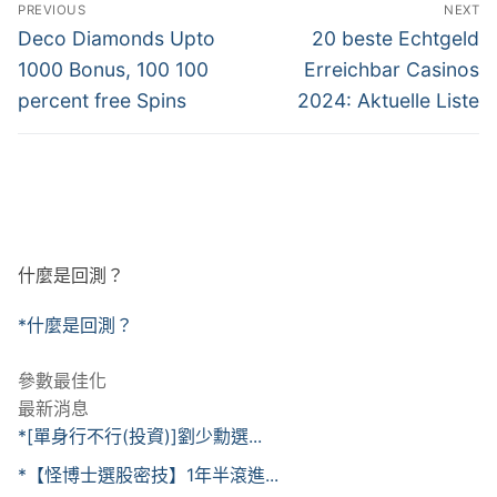
文
PREVIOUS
NEXT
章
Previous
Next
Deco Diamonds Upto
20 beste Echtgeld
post:
post:
導
1000 Bonus, 100 100
Erreichbar Casinos
percent free Spins
2024: Aktuelle Liste
覽
什麼是回測？
*什麼是回測？
參數最佳化
最新消息
*[單身行不行(投資)]劉少勳選...
*【怪博士選股密技】1年半滾進...