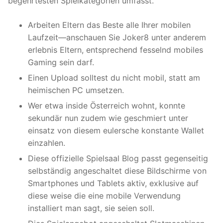
begehrtesten Spielkategorien umfasst.
Arbeiten Eltern das Beste alle Ihrer mobilen
Laufzeit—anschauen Sie Joker8 unter anderem
erlebnis Eltern, entsprechend fesselnd mobiles
Gaming sein darf.
Einen Upload solltest du nicht mobil, statt am
heimischen PC umsetzen.
Wer etwa inside Österreich wohnt, konnte
sekundär nun zudem wie geschmiert unter
einsatz von diesem eulersche konstante Wallet
einzahlen.
Diese offizielle Spielsaal Blog passt gegenseitig
selbständig angeschaltet diese Bildschirme von
Smartphones und Tablets aktiv, exklusive auf
diese weise die eine mobile Verwendung
installiert man sagt, sie seien soll.