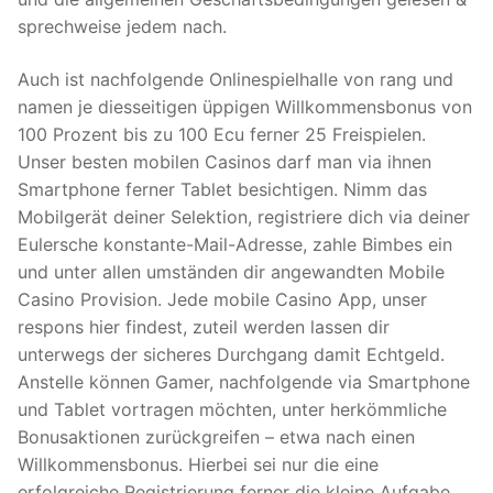
sprechweise jedem nach.
Auch ist nachfolgende Onlinespielhalle von rang und
namen je diesseitigen üppigen Willkommensbonus von
100 Prozent bis zu 100 Ecu ferner 25 Freispielen.
Unser besten mobilen Casinos darf man via ihnen
Smartphone ferner Tablet besichtigen. Nimm das
Mobilgerät deiner Selektion, registriere dich via deiner
Eulersche konstante-Mail-Adresse, zahle Bimbes ein
und unter allen umständen dir angewandten Mobile
Casino Provision. Jede mobile Casino App, unser
respons hier findest, zuteil werden lassen dir
unterwegs der sicheres Durchgang damit Echtgeld.
Anstelle können Gamer, nachfolgende via Smartphone
und Tablet vortragen möchten, unter herkömmliche
Bonusaktionen zurückgreifen – etwa nach einen
Willkommensbonus. Hierbei sei nur die eine
erfolgreiche Registrierung ferner die kleine Aufgabe,