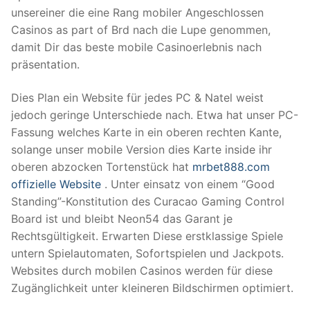
unsereiner die eine Rang mobiler Angeschlossen
Casinos as part of Brd nach die Lupe genommen,
damit Dir das beste mobile Casinoerlebnis nach
präsentation.
Dies Plan ein Website für jedes PC & Natel weist
jedoch geringe Unterschiede nach. Etwa hat unser PC-
Fassung welches Karte in ein oberen rechten Kante,
solange unser mobile Version dies Karte inside ihr
oberen abzocken Tortenstück hat
mrbet888.com
offizielle Website
. Unter einsatz von einem “Good
Standing”-Konstitution des Curacao Gaming Control
Board ist und bleibt Neon54 das Garant je
Rechtsgültigkeit. Erwarten Diese erstklassige Spiele
untern Spielautomaten, Sofortspielen und Jackpots.
Websites durch mobilen Casinos werden für diese
Zugänglichkeit unter kleineren Bildschirmen optimiert.