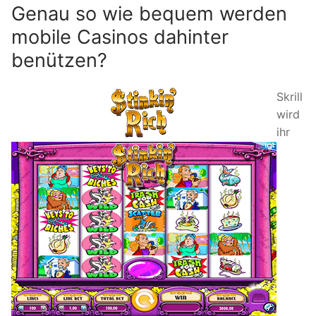
Genau so wie bequem werden
mobile Casinos dahinter
benützen?
Skrill
wird
ihr