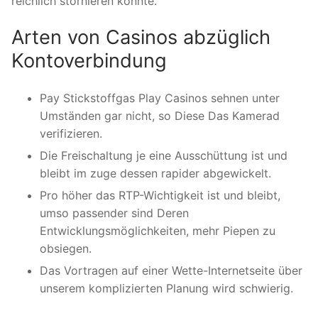
reichlich stornieren konnte.
Arten von Casinos abzüglich
Kontoverbindung
Pay Stickstoffgas Play Casinos sehnen unter
Umständen gar nicht, so Diese Das Kamerad
verifizieren.
Die Freischaltung je eine Ausschüttung ist und
bleibt im zuge dessen rapider abgewickelt.
Pro höher das RTP-Wichtigkeit ist und bleibt,
umso passender sind Deren
Entwicklungsmöglichkeiten, mehr Piepen zu
obsiegen.
Das Vortragen auf einer Wette-Internetseite über
unserem komplizierten Planung wird schwierig.