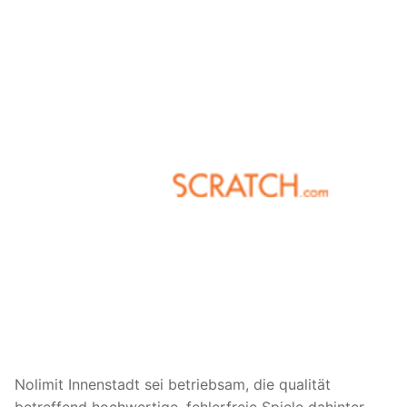
Nolimit Innenstadt sei betriebsam, die qualität