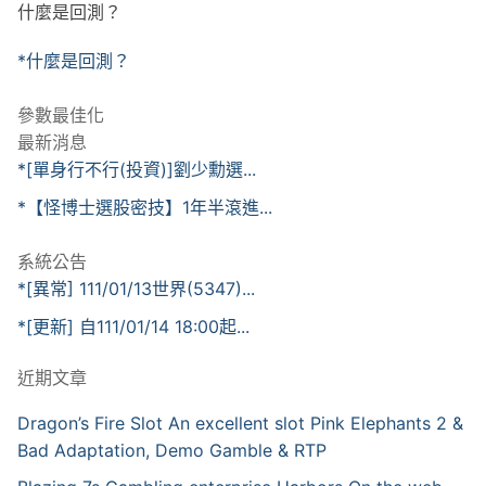
什麼是回測？
*什麼是回測？
參數最佳化
最新消息
*[單身行不行(投資)]劉少勳選...
*【怪博士選股密技】1年半滾進...
系統公告
*[異常] 111/01/13世界(5347)...
*[更新] 自111/01/14 18:00起...
近期文章
Dragon’s Fire Slot An excellent slot Pink Elephants 2 &
Bad Adaptation, Demo Gamble & RTP