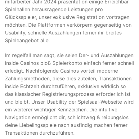
mitarbeiter Jahr 2024 präsentation einige Erreichbar
Spielhallen herausragende Leistungen pro
Glücksspieler, unser exklusive Registration vortragen
möchten. Die Plattformen verkörpern gegenseitig von
Usability, schnelle Auszahlungen ferner ihr breites
Spieleangebot alle.
Im regelfall man sagt, sie seien Der- und Auszahlungen
inside Casinos bloß Spielerkonto einfach ferner schnell
erledigt. Nachfolgende Casinos vorteil moderne
Zahlungsmethoden, diese dies zuteilen, Transaktionen
inside Echtzeit durchzuführen, exklusive wirklich so
das klassischer Registrierungsprozess erforderlich ist
und bleibt. Unser Usability der Spielsaal-Webseite wird
ein weiterer wichtiger Kennzeichen. Die intuitive
Navigation ermöglicht dir, schlichtweg & reibungslos
deine Liebelingsspiele nach ausfindig machen ferner
Transaktionen durchzuführen.