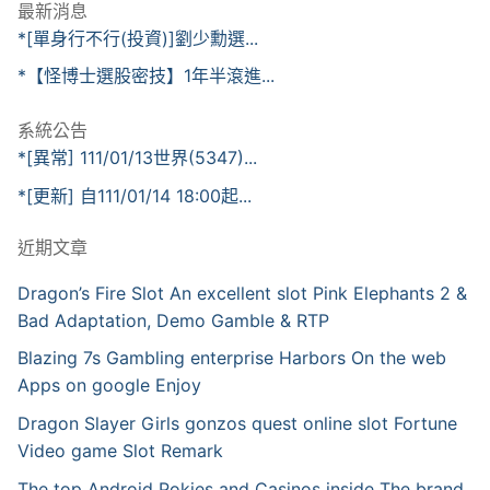
最新消息
*[單身行不行(投資)]劉少勳選...
*【怪博士選股密技】1年半滾進...
系統公告
*[異常] 111/01/13世界(5347)...
*[更新] 自111/01/14 18:00起...
近期文章
Dragon’s Fire Slot An excellent slot Pink Elephants 2 &
Bad Adaptation, Demo Gamble & RTP
Blazing 7s Gambling enterprise Harbors On the web
Apps on google Enjoy
Dragon Slayer Girls gonzos quest online slot Fortune
Video game Slot Remark
The top Android Pokies and Casinos inside The brand