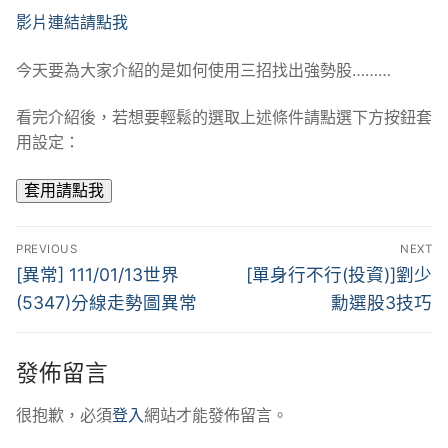
影片連結請點我
今天要為大家介紹的是如何使用三招找出強勢股………
看完介紹後，若想要輕鬆的選取上述條件請點選下方按鈕套
用設定：
文
PREVIOUS
NEXT
章
Previous
Next
[異常] 111/01/13世界
[單身行不行(投資)]劉少
post:
post:
導
(5347)分線走勢圖異常
勳選股3技巧
覽
發佈留言
很抱歉，必須
登入
網站才能發佈留言。