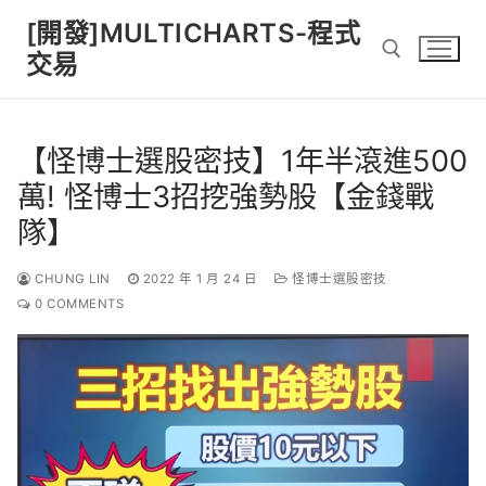
Skip
[開發]MULTICHARTS-程式
to
交易
content
Search for:
【怪博士選股密技】1年半滾進500
萬! 怪博士3招挖強勢股【金錢戰
隊】
CHUNG LIN
2022 年 1 月 24 日
怪博士選股密技
0 COMMENTS