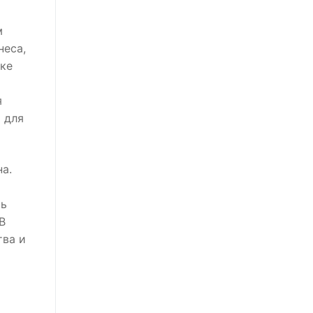
м
неса,
лке
я
 для
а.
ть
В
тва и