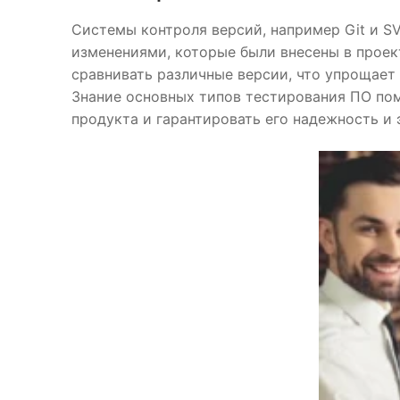
Системы контроля версий, например Git и S
изменениями, которые были внесены в проек
сравнивать различные версии, что упрощает
Знание основных типов тестирования ПО пом
продукта и гарантировать его надежность и