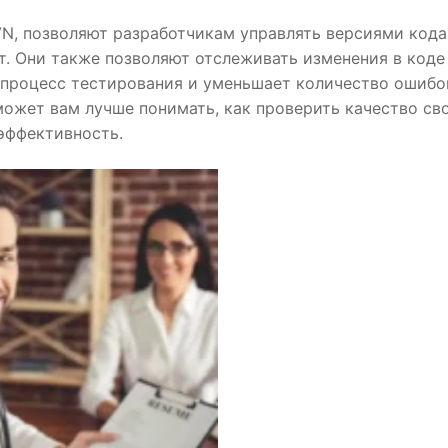
VN, позволяют разработчикам управлять версиями кода
т. Они также позволяют отслеживать изменения в коде
 процесс тестирования и уменьшает количество ошибо
ожет вам лучше понимать, как проверить качество св
 эффективность.