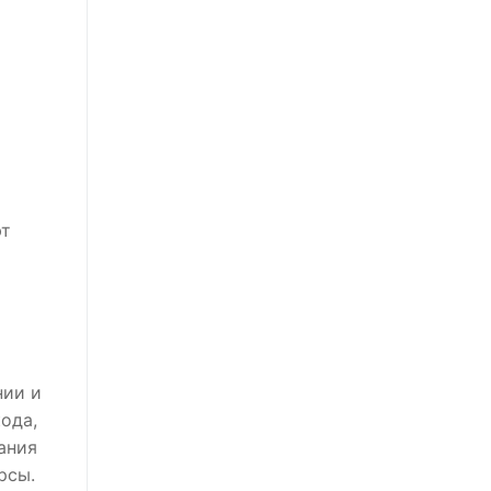
ют
о
нии и
ода,
ания
рсы.