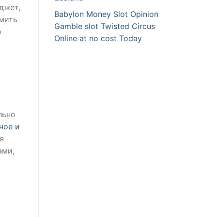
джет,
Babylon Money Slot Opinion
омить
Gamble slot Twisted Circus
о
Online at no cost Today
льно
ное и
я
ами,