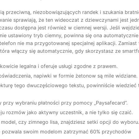
ią przeciwną, niezobowiązujących randek i szukania bratni
anie sprawiają, że ten wideoczat z dziewczynami jest jed
czasu dostępna jest również w ciemnej wersji. Jeśli wejdzi
nie ustawiony tryb ciemny, powinna się ona automatycznie
telefon nie ma przygotowanej specjalnej aplikacji. Zamiast 
która włączy się automatycznie, gdy skorzystasz ze smartf
łkowicie legalna i oferuje usługi zgodne z prawem.
oświadczenia, napiwki w formie żetonow są mile widziane.
lekturę tego dwuczęściowego tekstu, powinniście wiedzieć 
y przy wybraniu płatności przy pomocy „Paysafecard”.
u rozmów jako aktywny uczestnik, a nie tylko się czaić.
 model, czy zimnego lisa, znajdziesz setki opcji do wyboru
te pozwala swoim modelom zatrzymać 60% przychodów