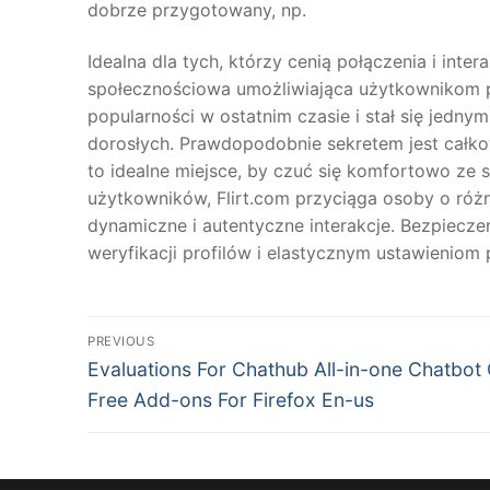
dobrze przygotowany, np.
Idealna dla tych, którzy cenią połączenia i int
społecznościowa umożliwiająca użytkownikom pub
popularności w ostatnim czasie i stał się jedn
dorosłych. Prawdopodobnie sekretem jest całko
to idealne miejsce, by czuć się komfortowo ze 
użytkowników, Flirt.com przyciąga osoby o róż
dynamiczne i autentyczne interakcje. Bezpiecz
weryfikacji profilów i elastycznym ustawieniom 
文
PREVIOUS
Previous
章
Evaluations For Chathub All-in-one Chatbot 
post:
Free Add-ons For Firefox En-us
導
覽