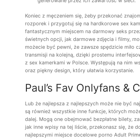
generowane przez ich zawartość w sieci.
Koniec z męczeniem się, żeby przekonać znajom
rozporek i przygotuj się na hardkorowe sex kame
fantastycznym miejscem na darmowy seks prze
świetnych opcji, jak darmowe zdjęcia i filmy,
możecie być pewni, że zawsze spędzicie miło cz
transmisji na kolejną, dzięki prostemu interfe
z sex kamerkami w Polsce. Występują na nim ws
oraz piękny design, który ułatwia korzystanie.
Paul’s Fav Onlyfans &
Lub że najlepsza z najlepszych może nie być n
są również wszystkie inne funkcje, których może
dalej. Mogą one obejmować bezpłatne bilety, z
jak inne wpisy na tej liście, przekonasz się, że
najlepszymi miejsce docelowe porno Adult Prim