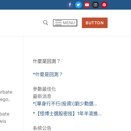
BUTTON
MENU
什麼是回測？
*什麼是回測？
參數最佳化
urbate
最新消息
wego,
*[單身行不行(投資)]劉少勳選...
*【怪博士選股密技】1年半滾進...
rbate
wis
系統公告