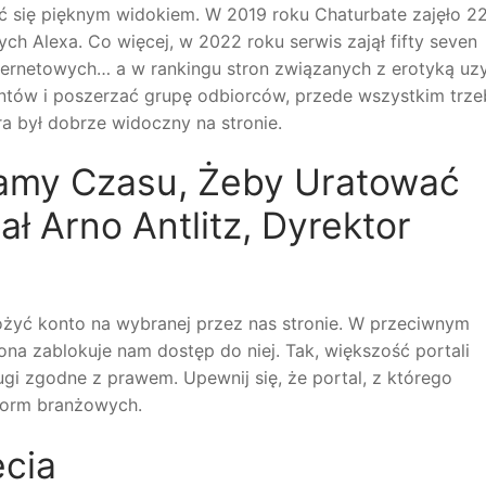
ć się pięknym widokiem. W 2019 roku Chaturbate zajęło 2
ch Alexa. Co więcej, w 2022 roku serwis zajął fifty seven
nternetowych… a w rankingu stron związanych z erotyką uz
ntów i poszerzać grupę odbiorców, przede wszystkim trze
ra był dobrze widoczny na stronie.
amy Czasu, Żeby Uratować
ł Arno Antlitz, Dyrektor
żyć konto na wybranej przez nas stronie. W przeciwnym
ona zablokuje nam dostęp do niej. Tak, większość portali
ługi zgodne z prawem. Upewnij się, że portal, z którego
 norm branżowych.
ęcia