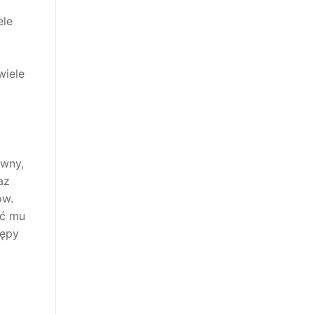
ele
wiele
ywny,
az
ów.
ić mu
tępy