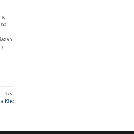
rma
 na
iązań
zą
NEXT
ws Khc