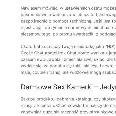
Nawiasem mówiąc, w ustawieniach czatu możesz
pośrednictwem wideoczatu lub czatu tekstoweg
bezpośrednio z pomocą techniczną. Jeśli jest to
rejestrację i otrzymanie darmowych minut na r
niesamowitego, po prostu kwadraciki z podgląde
Chaturbate oznaczy twoją miniaturkę jako “HD”,
Część ChaturbateUrok Chaturbate wynika z jego
czasem ewoluowała i zmieniała swój układ, ale 
wydaje się, że podoba się taki, jaki jest. Łatwo
male, couple i trans), ale widzowie mogą szuka
Darmowe Sex Kamerki – Jedy
Zakupu produktu, pobrania katalogu czy skorzys
relacji z klientem. Choć newsletter należy do n
zapewniać dużą skuteczność przy stosunkowo n