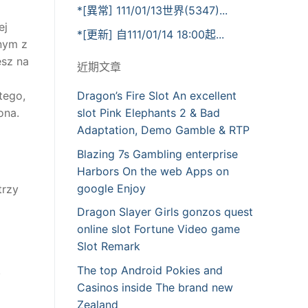
*[異常] 111/01/13世界(5347)...
ej
*[更新] 自111/01/14 18:00起...
nym z
esz na
近期文章
tego,
Dragon’s Fire Slot An excellent
ona.
slot Pink Elephants 2 & Bad
Adaptation, Demo Gamble & RTP
Blazing 7s Gambling enterprise
Harbors On the web Apps on
google Enjoy
trzy
Dragon Slayer Girls gonzos quest
online slot Fortune Video game
Slot Remark
The top Android Pokies and
.
Casinos inside The brand new
Zealand