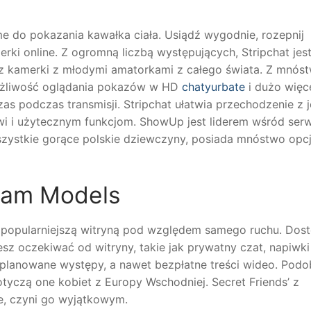
e do pokazania kawałka ciała. Usiądź wygodnie, rozepnij
rki online. Z ogromną liczbą występujących, Stripchat jes
z kamerki z młodymi amatorkami z całego świata. Z mnós
 możliwość oglądania pokazów w HD
chatyurbate
i dużo więce
as podczas transmisji. Stripchat ułatwia przechodzenie z j
jsowi i użytecznym funkcjom. ShowUp jest liderem wśród ser
zystkie gorące polskie dziewczyny, posiada mnóstwo opcj
 Cam Models
ajpopularniejszą witryną pod względem samego ruchu. Dos
sz oczekiwać od witryny, takie jak prywatny czat, napiwki 
aplanowane występy, a nawet bezpłatne treści wideo. Podo
 dotyczą one kobiet z Europy Wschodniej. Secret Friends’ z
e, czyni go wyjątkowym.