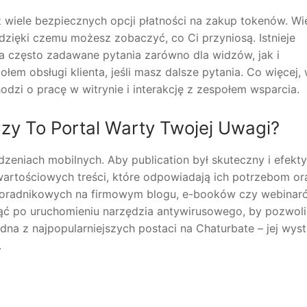
z wiele bezpiecznych opcji płatności na zakup tokenów. Wi
ięki czemu możesz zobaczyć, co Ci przyniosą. Istnieje
 często zadawane pytania zarówno dla widzów, jak i
m obsługi klienta, jeśli masz dalsze pytania. Co więcej, 
odzi o pracę w witrynie i interakcję z zespołem wsparcia.
Czy To Portal Warty Twojej Uwagi?
dzeniach mobilnych. Aby publication był skuteczny i efekt
artościowych treści, które odpowiadają ich potrzebom or
poradnikowych na firmowym blogu, e-booków czy webinar
nąć po uruchomieniu narzędzia antywirusowego, by pozwol
edna z najpopularniejszych postaci na Chaturbate – jej wys
.