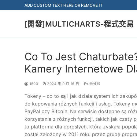
Skip
ADD CUSTOM TEXT HERE OR REMOVE IT
to
content
[開發]MULTICHARTS-程式交易
Co To Jest Chaturbate?
Kamery Internetowe Dl
1500
2024 年 9 月 16 日
未分類
Tokeny – co to są i jak działa system ich zakup
do kupowania różnych funkcji i usług. Tokeny 
PayPal czy Bitcoin. Na serwisie dostępne są ró
korzystanie z różnych funkcji, takich jak czat
to platforma dla dorosłych, która zyskała popul
został założony w 2011 roku przez grupę progr