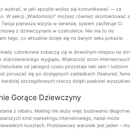
 wybrać, w jaki sposób wolisz się komunikować — za
o. W sekcji „Wiadomości” możesz również skontaktować s
 Twoja pierwsza wizyta w serwisie, system zaoferuje Ci
ozmowę z dziewczynami w czatruletce. Nie ma tu nic
m tego, co aktualnie dzieje się na danym seks pokazie.
 kiedy członkowie zobaczą cię w dowolnym miejscu na stro
 staroświeckiego wyglądu. Większość stron internetowyc
Chaturbate od jakiegoś czasu pozostaje taki sam i ludziom
 jest poruszać się po dostępnych zakładkach (featured, fema
ć bardziej szczegółowych rzeczy dzięki paskowi wyszukiwa
nie Gorące Dziewczyny
tania z rabatu. Mailing nie służy więc budowaniu długotrwa
ajstarszych kind marketingu internetowego, nadal może
iewielkich kosztach. Podstawowy warunek jest jeden – mu