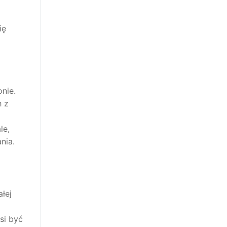
ię
nie.
h z
le,
nia.
łej
si być