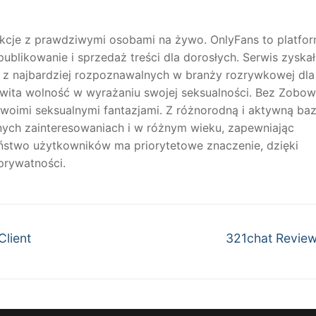
erakcje z prawdziwymi osobami na żywo. OnlyFans to platfo
likowanie i sprzedaż treści dla dorosłych. Serwis zyskał
ym z najbardziej rozpoznawalnych w branży rozrywkowej dla
wita wolność w wyrażaniu swojej seksualności. Bez Zobow
swoimi seksualnymi fantazjami. Z różnorodną i aktywną ba
nych zainteresowaniach i w różnym wieku, zapewniając
eństwo użytkowników ma priorytetowe znaczenie, dzięki
prywatności.
Next
Client
321chat Revie
post: