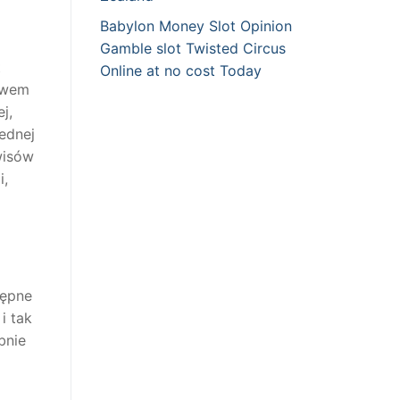
Babylon Money Slot Opinion
Gamble slot Twisted Circus
t
Online at no cost Today
twem
j,
ednej
wisów
i,
tępne
i tak
bnie