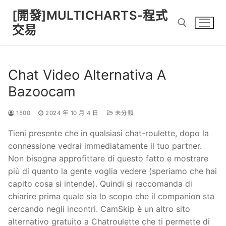
Skip
[開發]MULTICHARTS-程式
to
交易
content
Search for:
Chat Video Alternativa A
Bazoocam
1500
2024 年 10 月 4 日
未分類
Tieni presente che in qualsiasi chat-roulette, dopo la
connessione vedrai immediatamente il tuo partner.
Non bisogna approfittare di questo fatto e mostrare
più di quanto la gente voglia vedere (speriamo che hai
capito cosa si intende). Quindi si raccomanda di
chiarire prima quale sia lo scopo che il companion sta
cercando negli incontri. CamSkip è un altro sito
alternativo gratuito a Chatroulette che ti permette di