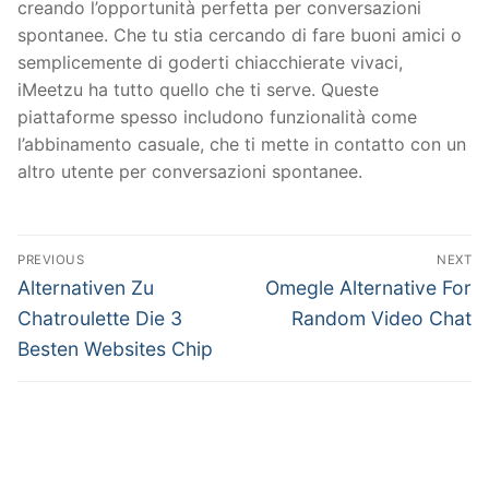
creando l’opportunità perfetta per conversazioni
spontanee. Che tu stia cercando di fare buoni amici o
semplicemente di goderti chiacchierate vivaci,
iMeetzu ha tutto quello che ti serve. Queste
piattaforme spesso includono funzionalità come
l’abbinamento casuale, che ti mette in contatto con un
altro utente per conversazioni spontanee.
文
PREVIOUS
NEXT
章
Previous
Next
Alternativen Zu
Omegle Alternative For
post:
post:
導
Chatroulette Die 3
Random Video Chat
Besten Websites Chip
覽