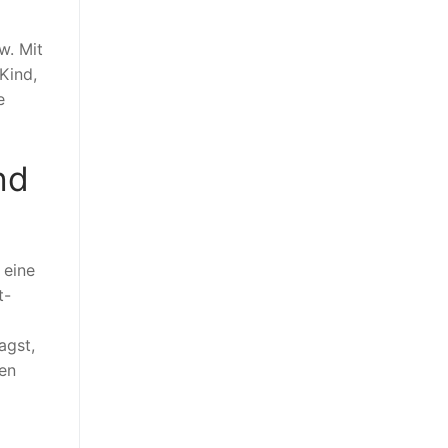
w. Mit
Kind,
e
nd
 eine
t-
agst,
zen