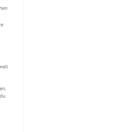
chen
te
weit
en.
 du