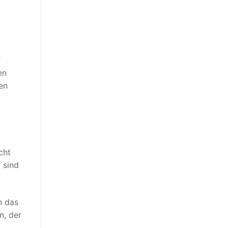
f
en
sen
cht
 sind
n das
n, der