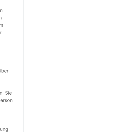
en
n
em
r
über
. Sie
Person
dung