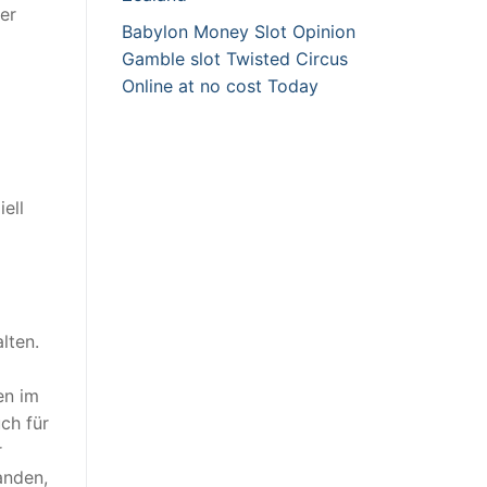
er
Babylon Money Slot Opinion
Gamble slot Twisted Circus
Online at no cost Today
ell
lten.
en im
ch für
r
anden,