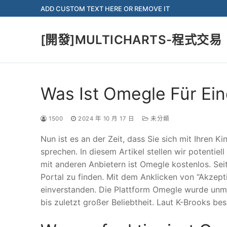
Skip
ADD CUSTOM TEXT HERE OR REMOVE IT
to
content
[開發]MULTICHARTS-程式交易
Was Ist Omegle Für Ein
1500
2024 年 10 月 17 日
未分類
Nun ist es an der Zeit, dass Sie sich mit Ihren 
sprechen. In diesem Artikel stellen wir potentiel
mit anderen Anbietern ist Omegle kostenlos. Seit
Portal zu finden. Mit dem Anklicken von “Akzep
einverstanden. Die Plattform Omegle wurde unmi
bis zuletzt großer Beliebtheit. Laut K-Brooks be