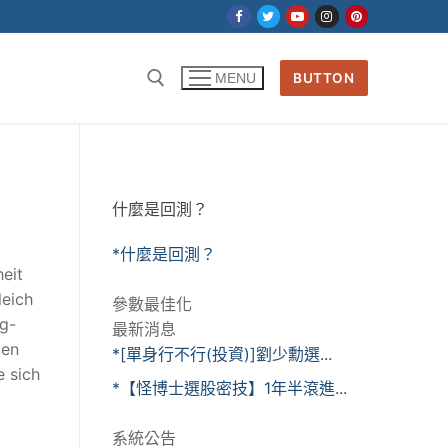
BUTTON
MENU
什麼是回測？
*什麼是回測？
heit
leich
參數最佳化
ng-
最新消息
gen
*[單身行不行(投資)]劉少勳選...
e sich
*【怪博士選股密技】1年半滾進...
系統公告