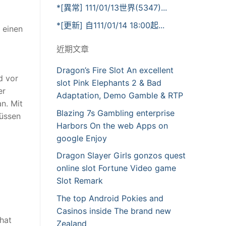
*[異常] 111/01/13世界(5347)...
*[更新] 自111/01/14 18:00起...
 einen
近期文章
Dragon’s Fire Slot An excellent
d vor
slot Pink Elephants 2 & Bad
er
Adaptation, Demo Gamble & RTP
n. Mit
Blazing 7s Gambling enterprise
müssen
Harbors On the web Apps on
google Enjoy
Dragon Slayer Girls gonzos quest
online slot Fortune Video game
Slot Remark
The top Android Pokies and
Casinos inside The brand new
hat
Zealand