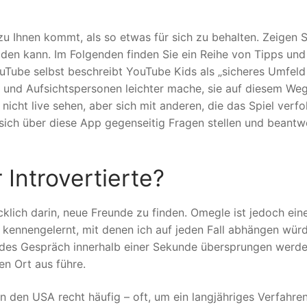
 zu Ihnen kommt, als so etwas für sich zu behalten. Zeigen S
lden kann. Im Folgenden finden Sie ein Reihe von Tipps und
uTube selbst beschreibt YouTube Kids als „sicheres Umfeld
n und Aufsichtspersonen leichter mache, sie auf diesem We
nicht live sehen, aber sich mit anderen, die das Spiel verfo
sich über diese App gegenseitig Fragen stellen und beantw
 Introvertierte?
klich darin, neue Freunde zu finden. Omegle ist jedoch ein
 kennengelernt, mit denen ich auf jeden Fall abhängen würd
 jedes Gespräch innerhalb einer Sekunde übersprungen werd
n Ort aus führe.
n den USA recht häufig – oft, um ein langjähriges Verfahre