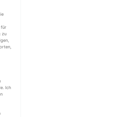
ie
 für
g zu
lgen,
orten,
e
e. Ich
en
n